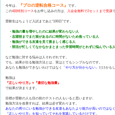
『プロの逆転合格コース』
今年は、
です。
この
4回特別コース
をお申し込みの方は、
入会金無料で2セットまで受講
受験生はちょうど入試まであと“100日”です。
・勉強の量を増やしたのに結果が変わらない人
・志望校までまだ差があるのに時間がないため焦っている人
・勉強ができる友達を見て羨ましく感じる人
・部活が忙しくてなかなかまとまった学習時間がとれずに悩んでいる
など勉強に対する悩みは人それぞれです。
でも、結果が出る勉強方法とは、実はとてもシンプルなのです。
あなたも勉強ができないわけではなく
「やり方が分からない」
だけかも
勉強は
『正しいやり方』×『適切な勉強量』
で結果が決まります。
目標が受験の人も目の前のテストの人もいると思いますが、
勉強方法を改善すれば、
結果は必ず変わります。
あなたの周りにいる勉強ができる友達もあなたより能力が高いのではな
『正しいやり方』を知っていてそれを実践しているだけです。