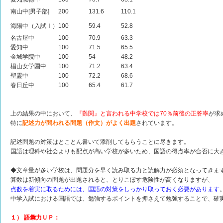
南山中[男子部]
200
131.6
110.1
海陽中（入試Ⅰ）
100
59.4
52.8
名古屋中
100
70.9
63.3
愛知中
100
71.5
65.5
金城学院中
100
54
48.2
椙山女学園中
100
71.2
63.4
聖霊中
100
72.2
68.6
春日丘中
100
65.4
61.7
上の結果の中において、
『難関』と言われる中学校では70％前後の正答率
が求
特に
記述力が問われる問題（作文）がよく出題
されています。
記述問題の対策はとことん書いて添削してもらうことに尽きます。
国語は理科や社会よりも配点が高い学校が多いため、国語の得点率が合否に大
◆文章量が多い学校は、問題分を早く読み取る力と読解力が必須となってきま
算数は新傾向の問題が出題されると、とりこぼす危険性が高くなりますが、
点数を着実に取るためには、国語の対策をしっかり取っておく必要があります
中学入試における国語では、勉強するポイントを押さえて勉強することで、確実
１） 語彙力ＵＰ：