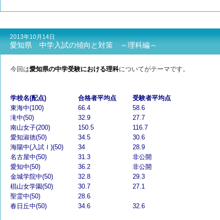
2013年10月14日
愛知県 中学入試の傾向と対策 ～理科編～
今回は
愛知県の中学受験における理科
についてがテーマです。
学校名(配点)
合格者平均点
受験者平均点
東海中(100)
66.4
58.6
滝中(50)
32.9
27.7
南山女子(200)
150.5
116.7
愛知淑徳(50)
34.5
30.6
海陽中(入試Ⅰ)(50)
34
28.9
名古屋中(50)
31.3
非公開
愛知中(50)
36.2
非公開
金城学院中(50)
32.8
29.3
椙山女学園(50)
30.7
27.1
聖霊中(50)
28.6
春日丘中(50)
34.6
32.6