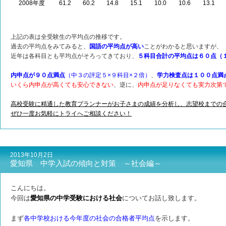
2008年度
61.2
60.2
14.8
15.1
10.0
10.6
13.1
上記の表は全受験生の平均点の推移です。
過去の平均点をみてみると、
国語の平均点が高い
ことがわかると思いますが、
近年は各科目とも平均点がそろってきており、
５科目合計の平均点は６０点（
内申点が９０点満点
（中３の評定５×９科目×２倍）
、
学力検査点は１００点満
いくら内申点が高くても安心できない
、逆に、
内申点が足りなくても実力次第
高校受験に精通した教育プランナーがお子さまの成績を分析し、志望校までの
ぜひ一度お気軽にトライへご相談ください！
2013年10月2日
愛知県 中学入試の傾向と対策 ～社会編～
こんにちは。
今回は
愛知県の中学受験における社会
についてお話し致します。
まず
各中学校おける今年度の社会の合格者平均点
を示します。