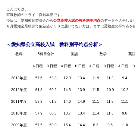
こんにちは。
家庭教師のトライ 愛知本部です。
今日は、愛知教育委員会から
公立高校入試の教科別平均点
のデータを入手しま
８月愛知全県模試で偏差値が５０に届いてない方は、まずは受験生の平均点を
＜愛知県公立高校入試 教科別平均点分析＞
教科
5科目合計
国語
数学
英
Ａ日程
Ｂ日程
Ａ日程
Ｂ日程
Ａ日程
Ｂ日程
Ａ日程
2013年度
57.6
59.8
12.9
13.4
11.9
11.3
9.4
2012年度
61.8
60.2
14.5
13.9
11.5
10.9
10.2
2011年度
59.8
61.9
14.6
14.9
11.1
11.9
11.1
2010年度
57.9
60.8
13.7
13.4
11.4
11.3
9.6
2009年度
57.5
60.0
15.4
14.4
8.2
9.5
11.0