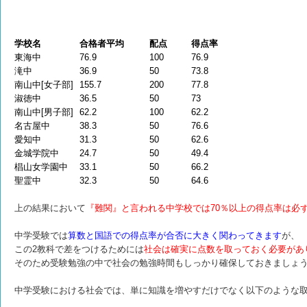
学校名
合格者平均
配点
得点率
東海中
76.9
100
76.9
滝中
36.9
50
73.8
南山中[女子部]
155.7
200
77.8
淑徳中
36.5
50
73
南山中[男子部]
62.2
100
62.2
名古屋中
38.3
50
76.6
愛知中
31.3
50
62.6
金城学院中
24.7
50
49.4
椙山女学園中
33.1
50
66.2
聖霊中
32.3
50
64.6
上の結果において
『難関』と言われる中学校では70％以上の得点率は必
中学受験では
算数と国語での得点率が合否に大きく関わってきます
が、
この2教科で差をつけるためには
社会は確実に点数を取っておく必要があ
そのため受験勉強の中で社会の勉強時間もしっかり確保しておきましょ
中学受験における社会では、単に知識を増やすだけでなく以下のような取