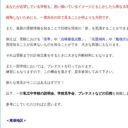
あなたが志望している学校も、思い描いているイメージともしかしたら異なる
後悔しないためにも、一度自分の目で見ることが何よりも大切です。
また、最新の受験情報を知ることで目標を現状の「差」を意識することができ
例えば、受験における
「倍率」や「合格最低点数」、「出題傾向」や「勉強方
普段知ることが出来ないものを知ることができ、大きな刺激にもなります。
それは受験までの計画立案をするときに大きな判断材料にもなります。
また一部学校においては、プレテストを行っております。
練習にもなりますので、この機会を逃さず、是非参加してみて下さい。
新たな発見がそこにはあるはずです！
以下、一部
私立中学校の説明会、学校見学会、プレテストなどの日程
を掲載し
参考にしていただければと思います。
＜尾張地区＞