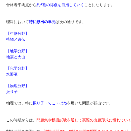
合格者平均点から
約6割の得点を目指していく
ことになります。
理科において
特に頻出の単元
は次の通りです。
【生物分野】
植物／遺伝
【地学分野】
地震と火山
【化学分野】
水溶液
【物理分野】
振り子
物理では、特に
振り子・てこ・ばね
を用いた問題が頻出です。
この時期からは、
問題集や模擬試験を通して実際の出題形式に慣れてい