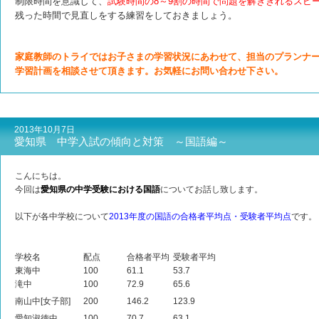
制限時間を意識して、
試験時間の8～9割の時間で問題を解ききれるスピ
残った時間で見直しをする練習をしておきましょう。
家庭教師のトライではお子さまの学習状況にあわせて、担当のプランナ
学習計画を相談させて頂きます。お気軽にお問い合わせ下さい。
2013年10月7日
愛知県 中学入試の傾向と対策 ～国語編～
こんにちは。
今回は
愛知県の中学受験における国語
についてお話し致します。
以下が各中学校について
2013年度の国語の合格者平均点・受験者平均点
です。
学校名
配点
合格者平均
受験者平均
東海中
100
61.1
53.7
滝中
100
72.9
65.6
南山中[女子部]
200
146.2
123.9
愛知淑徳中
100
70.7
63.1