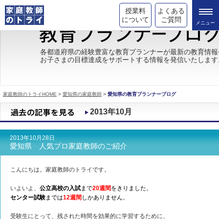
授業料
よくある
について
ご質問
トライの教育理念
各都道府県の経験豊富な教育プランナーが最新の教育情報
お子さまの目標達成をサポートする情報を発信いたします
成績が上がる理由
コース情報
家庭教師のトライHOME
>
愛知県の家庭教師
>
愛知県の教育プランナーブログ
都道府県別情報
2013年10月
合格体験談
2013年10月28日
キャンペーン情報
愛知県 人気プロ家庭教師のご紹介
受験情報
こんにちは。家庭教師のトライです。
いよいよ、
公立高校の入試
まで
20週間
をきりました
。
センター試験
までは
12週間
しかありません
。
受験生にとって、残された時間を効果的に学習するために、