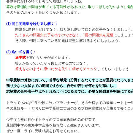
各教科にかける時間も考えて勉強しましょうね。
算数は新傾向の問題が出てくる可能性があるので、取りこぼしがないように勉
そのためのポイントをいくつかお伝えします。
(1) 同じ問題集を繰り返し解く：
問題を1度解くだけでなく、繰り返し解いて自分の苦手をなくしましょう
たくさんの問題集に手を出すのではなく、1冊の問題集を完璧
にしましょ
その際、例題に乗っている問題は完璧に解けるようにしましょう。
(2) 途中式を書く：
途中式
を書かない子が多くいます。
答えがあっていたから良しとするのではなく、
答えをどのように導いたかを先生に細かくチェック
してもらいましょう。
中学受験の算数において、苦手な単元（分野）をなくすことが重要になってき
残り少ない入試までの期間ですから、自分の苦手が何かを明確にし、
志望校の合格者平均点をとれるようになるまでに、必要な勉強量を明確にする
トライであれば中学受験に強いプランナーが、その合格までの最短ルートを一
その最短ルートどおりに中学受験に実績のあるプロ家庭教師が合格まで導くこ
今年度も塾に行かずトライのプロ家庭教師のみの授業で、
最難関中学の東海中学合格を勝ち取った生徒さんがいます。
ぜひ一度トライに受験相談をお寄せください。