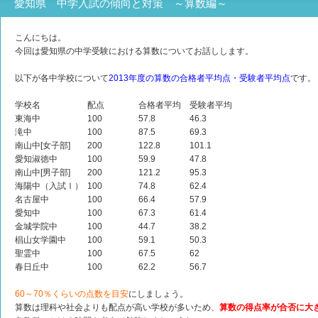
愛知県 中学入試の傾向と対策 ～算数編～
こんにちは。
今回は愛知県の中学受験における算数についてお話しします。
以下が各中学校について
2013年度の算数の合格者平均点・受験者平均点
です。
学校名
配点
合格者平均
受験者平均
東海中
100
57.8
46.3
滝中
100
87.5
69.3
南山中[女子部]
200
122.8
101.1
愛知淑徳中
100
59.9
47.8
南山中[男子部]
200
121.2
95.3
海陽中（入試Ⅰ）
100
74.8
62.4
名古屋中
100
66.4
57.9
愛知中
100
67.3
61.4
金城学院中
100
44.7
38.2
椙山女学園中
100
59.1
50.3
聖霊中
100
67.5
62
春日丘中
100
62.2
56.7
60～70％くらいの点数を目安
にしましょう。
算数は理科や社会よりも配点が高い学校が多いため、
算数の得点率が合否に大