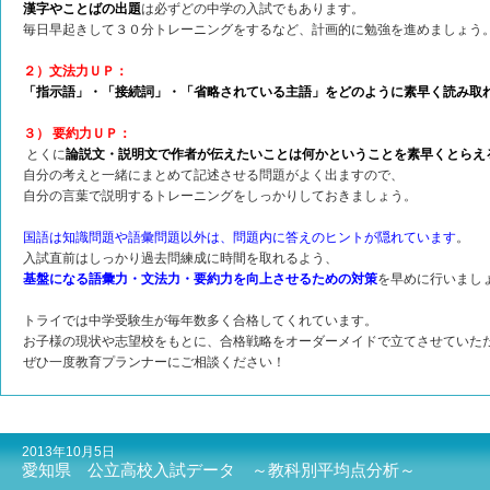
漢字やことばの出題
は必ずどの中学の入試でもあります。
毎日早起きして３０分トレーニングをするなど、計画的に勉強を進めましょう
２）文法力ＵＰ：
「指示語」・「接続詞」・「省略されている主語」をどのように素早く読み取
３） 要約力ＵＰ
：
とくに
論説文・説明文で作者が伝えたいことは何かということを素早くとらえ
自分の考えと一緒にまとめて記述させる問題がよく出ますので、
自分の言葉で説明するトレーニングをしっかりしておきましょう。
国語は知識問題や語彙問題以外は、問題内に答えのヒントが隠れています
。
入試直前はしっかり過去問練成に時間を取れるよう、
基盤になる語彙力・文法力・要約力を向上させるための対策
を早めに行いまし
トライでは中学受験生が毎年数多く合格してくれています。
お子様の現状や志望校をもとに、合格戦略をオーダーメイドで立てさせていた
ぜひ一度教育プランナーにご相談ください！
2013年10月5日
愛知県 公立高校入試データ ～教科別平均点分析～