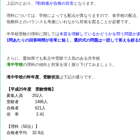
上記のとおり、
7割前後が合格の目安
となります。
理科については、学校によっても配点が異なりますので、各学校の配点
他教科とのバランスも考慮にいれながら対策を図ることが必要です。
中学校受験の理科に関しては
本質を理解しているかどうかを問う問題が
1問あたりの回答時間が非常に短く、選択式の問題は一読して答えを絞る
さらに、愛知県でも私立中受験で人気のある共学校
滝中学校
の理科の傾向と対策を深く掘り下げてみましょう。
滝中学校の昨年度、受験状況
は下記の通りです。
【平成25年度 受験情報】
募集人員 252人
受験者 1495人
合格者 621人
倍 率 2.41
【理科（50点）】
合格者平均 32.9点