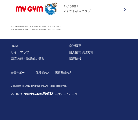
子ども向け
フィットネスクラブ
※1 家庭教師生徒数、2016年5月20日産經メディックス調べ
※2 個別直営教室数、2016年5月20日産經メディックス調べ
HOME
会社概要
サイトマップ
個人情報保護方針
家庭教師・塾講師の募集
採用情報
会員サポート：
保護者の方
家庭教師の方
Copyright (c) 2019 Trygroup Inc. All Rights Reserved.
©ZUIYO
公式ホームページ