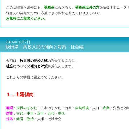
この日曜講座以外にも、
受験生
はもちろん、
受験生以外の方
を応援するコース
皆さんの笑顔のために応援できる体制を整えておりますので、
お気軽にご相談ください。
2014年10月7日
秋田県 高校入試の傾向と対策 社会編
今回は、
秋田県の高校入試
の過去問を参考に、
社会
についての
傾向と対策
をお伝えします。
これからの学習に役立ててください。
１．出題傾向
地理
：
世界のすがた
・日本のすがた・時差・
自然環境
・人口・
産業
・貿易と地
歴史
：
古代
・
中世
・
近世
・
近代
・
現代
公民
：
経済
・
政治
・人権・地域社会