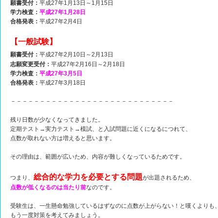
願書受付：
平成27年1月13日～1月15日
学力検査：
平成27年1月28日
合格発表：
平成27年2月4日
【一般試験】
願書受付：
平成27年2月10日～2月13日
志願変更受付：
平成27年2月16日～2月18日
学力検査：
平成27年3月5日
合格発表：
平成27年3月18日
－－－－－－－－－－－－－－－－－－－－－－－－－－－－
残り日数が少なくなってきました。
定期テスト→実力テスト→模試、と入試問題に近くになるにつれて、
点数が取れない方は増えると思います。
その理由は、範囲が広いため、内容が難しくなっているためです。
総合的な学力を必要とする問題
つまり、
が出題されるため、
点数が低くなるのは当たり前
なのです。
受験生は、一生懸命勉強しているはずなのに点数が上がらない！と嘆くよりも
もう一度対策を考えてみましょう。