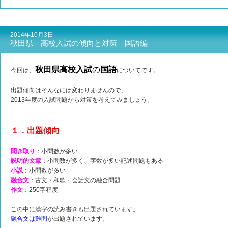
2014年10月3日
秋田県 高校入試の傾向と対策 国語編
秋田県高校入試
の
国語
今回は、
についてです。
出題傾向はそんなには変わりませんので、
2013年度の入試問題から対策を考えてみましょう。
１．出題傾向
聞き取り
：小問数が多い
説明的文章
：小問数が多く、字数が多い記述問題もある
小説
：小問数が多い
融合文
：古文・和歌・会話文の融合問題
作文
：250字程度
この中に漢字の読み書きも出題されています。
融合文は難
問
が出題されています。