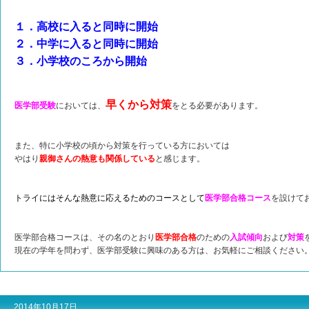
１．高校に入ると同時に開始
２．中学に入ると同時に開始
３．小学校のころから開始
早くから対策
医学部受験
においては、
をとる必要があります。
また、特に小学校の頃から対策を行っている方においては
やはり
親御さんの熱意も関係している
と感じます。
トライにはそんな熱意に応えるためのコースとして
医学部合格コース
を設けて
医学部合格コースは、その名のとおり
医学部合格
のための
入試傾向
および
対策
現在の学年を問わず、医学部受験に興味のある方は、お気軽にご相談ください
2014年10月17日