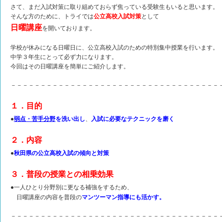
さて、まだ入試対策に取り組めておらず焦っている受験生もいると思います。
そんな方のために、トライでは
公立高校入試対策
として
日曜講座
を開いております。
学校が休みになる日曜日に、公立高校入試のための特別集中授業を行います。
中学３年生にとって必ず力になります。
今回はその日曜講座を簡単にご紹介します。
－－－－－－－－－－－－－－－－－－－－－－－－－－－－－－－－－－－
１．目的
●
弱点・苦手分野
を洗い出し
、
入試に必要なテクニックを磨く
２．内容
●
秋田県の公立高校入試の傾向と対策
３．普段の授業との相乗効果
●
一人ひとり分野別に更なる補強をするため、
日曜講座の内容を普段の
マンツーマン指導にも活かす。
－－－－－－－－－－－－－－－－－－－－－－－－－－－－－－－－－－－