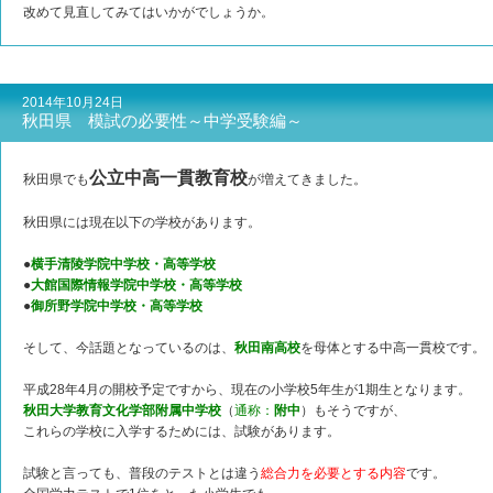
改めて見直してみてはいかがでしょうか。
2014年10月24日
秋田県 模試の必要性～中学受験編～
公立中高一貫教育校
秋田県でも
が増えてきました。
秋田県には現在以下の学校があります。
●
横手清陵学院中学校・高等学校
●
大館国際情報学院中学校・高等学校
●
御所野学院中学校・高等学校
そして、今話題となっているのは、
秋田南高校
を母体とする中高一貫校です。
平成28年4月の開校予定ですから、現在の小学校5年生が1期生となります。
秋田大学教育文化学部附属中学校
（
通称：
附中
）もそうですが、
これらの学校に入学するためには、試験があります。
試験と言っても、普段のテストとは違う
総合力を必要とする内容
です。