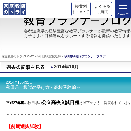
授業料
よくある
について
ご質問
トライの教育理念
各都道府県の経験豊富な教育プランナーが最新の教育情報
お子さまの目標達成をサポートする情報を発信いたします
成績が上がる理由
コース情報
家庭教師のトライHOME
>
秋田県の家庭教師
>
秋田県の教育プランナーブログ
都道府県別情報
2014年10月
合格体験談
2014年10月31日
キャンペーン情報
秋田県 模試の受け方～高校受験編～
受験情報
公立高校入試日程
平成27年度
の秋田県の
は以下のように発表されていま
－－－－－－－－－－－－－－－－－－－－－－－－－－－－
【前期選抜試験】