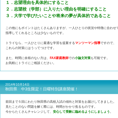
１．
志望理由を具体的にすること
２．志望校（学部）に入りたい
理由を明確にすること
３．大学で学びたいことや将来の夢が具体的であること
この他にもポイントはたくさんありますが、一人ひとりの状況や特徴に合わせ
指導してくれるところは少ないものです。
トライなら、一人ひとりに最適な学習を提案する
マンツーマン指導
ですので、
これらの対策にはうってつけです。
また、時間に余裕のない方は、
FAX家庭教師
での
小論文対策
も可能です。
お気軽にトライにご相談ください。
2014年10月14日
秋田県 中3生限定！日曜特別講座開催！
前回まで５回にわたり秋田県の高校入試の傾向と対策をお届けしてきました。
見たことのない問題を解く際には、時間がかかり焦るものです。
今からたくさんチャレンジして、
安心して受験に臨めるようにしましょう
。