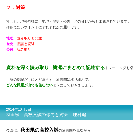
２．対策
社会も、理科同様に、地理・歴史・公民、どの分野からも出題されています。
押さえたいポイントはそれぞれ次の通りです。
地理
：
読み取りと記述
歴史
：
用語と記述
公民
：
読み取り
資料を
深く読み取り
簡潔にまとめて記述する
、
トレーニングも
用語の暗記だけにとどまらず、過去問に取り組んで、
どんな問題が出ても焦らない
ようにしておきましょう。
2014年10月5日
秋田県 高校入試の傾向と対策 理科編
秋田県の高校入試
今回は、
の過去問を見ながら、