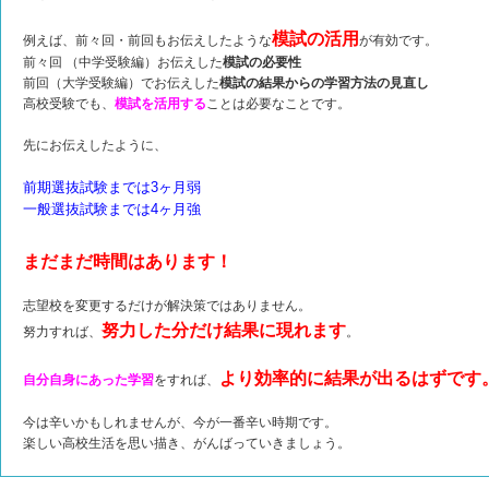
模試の活用
例えば、前々回・前回もお伝えしたような
が有効です。
前々回 （中学受験編）お伝えした
模試の必要性
前回（大学受験編）でお伝えした
模試の結果からの学習方法の見直し
高校受験でも、
模試を
活用する
ことは必要なことです。
先にお伝えしたように、
前期選抜試験までは3ヶ月弱
一般選抜試験までは4ヶ月強
まだまだ時間はあります！
志望校を変更するだけが解決策ではありません。
努力した分だけ結果に現れます
努力すれば、
。
より効率的に結果が出るはずです
自分自身にあった学習
をすれば、
今は辛いかもしれませんが、今が一番辛い時期です。
楽しい高校生活を思い描き、がんばっていきましょう。