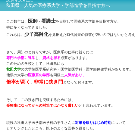
2014年10月22日
秋田県 人気の医療系大学・学部進学を目指す方へ
医師
看護士
ここ数年は、
・
を目指して医療系の学部を目指す方が、
特に多くなってきました。
少子高齢化
これらは、
を見据えた時代背景の影響が強いのではないかと考
さて、周知のとおりですが、医療系の仕事に就くには、
専門の学部に進学
し、
資格を得る
必要があります。
このための学校として、秋田県にも
秋田大学
の大学院医学系研究科・医学部医学科・医学部保健学科があります。
他県の大学の
医療系の学部
も同様に
人気があり、
倍率が高く
非常に狭き門
、
となっております。
そして、この狭き門を突破するためには、
受験生になってからの対策ではかなり厳しい
とも言われています。
現役の秋田大学医学部医学科の学生さんに
対策を取りはじめ時期
について
ヒアリングしたところ、以下のような回答を得ました。