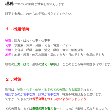
理科
についての傾向と対策をお伝えします。
以下を参考にこれからの学習に役立ててください。
１．出題傾向
物理
：圧力・ばね・仕事・仕事率
化学
：水溶液・気体・分解・化合・電池・イオン
生物
：光合成・呼吸・蒸散・消化・吸収・遺伝・細胞分裂
地学
：地層・岩石・飽和水溶液・雲のでき方・月の見え方・金星の見え方
物理の
圧力・ばね
、生物の
消化・吸収
は、ここのところ毎年出題されています
２．対策
理科は、
物理・化学・生物・地学のどの分野からも出題
されます。
暗記するのが苦手な方
、
計算が苦手な方
、得意不得意はあると思います。
ですが、できるだけ
苦手分野をつくらないようにしましょう。
どの分野も、まずは
基礎知識を蓄える
べく、しっかり勉強しておきましょう。