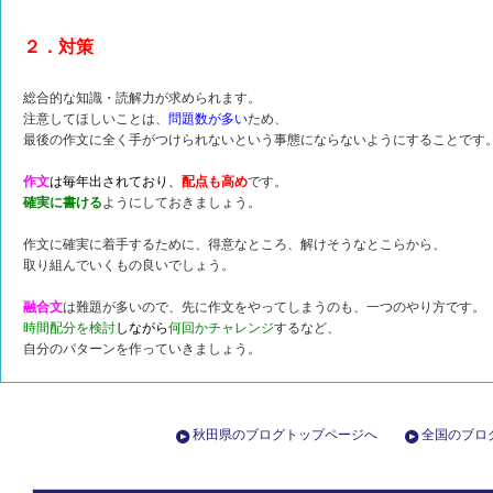
２．対策
総合的な知識・読解力が求められます。
注意してほしいことは、
問題数が多い
ため、
最後の作文に全く手がつけられないという事態にならないようにすることです
作文
は毎年出されており、
配点も高め
です。
確実に書ける
ようにしておきましょう。
作文に確実に着手するために、得意なところ、解けそうなとこらから、
取り組んでいくもの良いでしょう。
融合文
は難題が多いので、先に作文をやってしまうのも、一つのやり方です。
時間配分を検討
しながら
何回かチャレンジ
するなど、
自分のパターンを作っていきましょう。
秋田県のブログトップページへ
全国のブロ