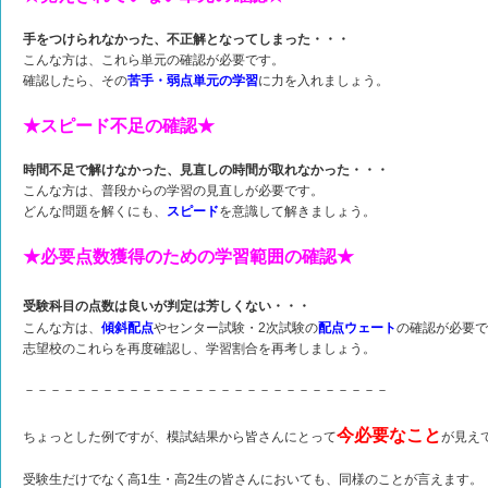
手をつけられなかった、不正解となってしまった・・・
こんな方は、これら単元の確認が必要です。
確認したら、その
苦手・弱点単元の学習
に力を入れましょう。
★スピード不足の確認★
時間不足で解けなかった、見直しの時間が取れなかった・・・
こんな方は、普段からの学習の見直しが必要です。
どんな問題を解くにも、
スピード
を意識して解きましょう。
★必要点数獲得のための学習範囲の確認★
受験科目の点数は良いが判定は芳しくない・・・
こんな方は、
傾斜配点
やセンター試験・2次試験の
配点ウェート
の確認が必要で
志望校のこれらを再度確認し、学習割合を再考しましょう。
－－－－－－－－－－－－－－－－－－－－－－－－－－－－
今必要なこと
ちょっとした例ですが、模試結果から皆さんにとって
が見え
受験生だけでなく高1生・高2生の皆さんにおいても、同様のことが言えます。