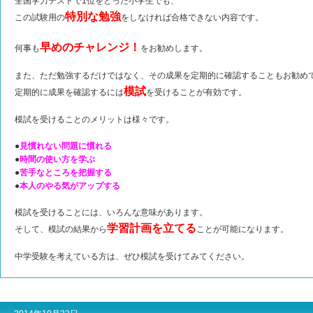
全国学力テストで1位をとった小学生でも、
特別な勉強
この試験用の
をしなければ合格できない内容です。
早めのチャレンジ！
何事も
をお勧めします。
また、ただ勉強するだけではなく、その成果を定期的に確認することもお勧め
模試
定期的に成果を確認するには
を受けることが有効です。
模試を受けることのメリットは様々です。
●
見慣れない問題に慣れる
●
時間の使い方を学ぶ
●
苦手なところを把握する
●
本人のやる気がアップする
模試を受けることには、いろんな意味があります。
学習計画を立てる
そして、模試の結果から
ことが可能になります。
中学受験を考えている方は、ぜひ模試を受けてみてください。