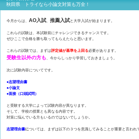
秋田県 トライなら小論文対策も万全！
AO入試
推薦入試
今月からは、
、
と大学入試が始まります。
これらの試験は、本試験前にチャレンジできるチャンスです。
ぜひここで合格を勝ち取ってもらえたらと思います。
これらの試験では、まずは
評定値が基準を上回る
必要があります。
受験生以外の方も
、今からしっかり学習しておきましょう。
次に試験内容についてです。
●志望理由書
●小論文
●面接（口頭試問）
と受験する大学によって試験内容が異なります。
そして、学校の授業とも異なる内容です。
対策に悩んでいる方もいるのではないでしょうか。
志望理由書
に
ついては、まずは以下の３つを意識してみることが重要と言われ