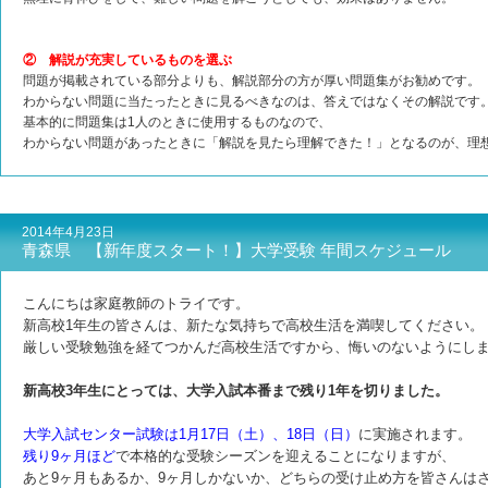
② 解説が充実しているものを選ぶ
問題が掲載されている部分よりも、解説部分の方が厚い問題集がお勧めです。
わからない問題に当たったときに見るべきなのは、答えではなくその解説です
基本的に問題集は1人のときに使用するものなので、
わからない問題があったときに「解説を見たら理解できた！」となるのが、理
2014年4月23日
青森県 【新年度スタート！】大学受験 年間スケジュール
こんにちは家庭教師のトライです。
新高校1年生の皆さんは、新たな気持ちで高校生活を満喫してください。
厳しい受験勉強を経てつかんだ高校生活ですから、悔いのないようにし
新高校3年生にとっては、大学入試本番まで残り1年を切りました。
大学入試センター試験は1月17日（土）、18日（日）
に実施されます。
残り9ヶ月ほど
で本格的な受験シーズンを迎えることになりますが、
あ
と9ヶ月もあるか、9ヶ月しかないか、どちらの受け止め方を皆さんは