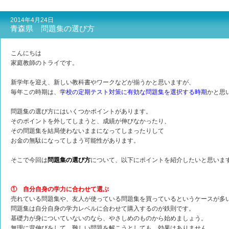
2014年4月24日
青森県 問題集の選び方
こんにちは
家庭教師のトライです。
新学年を迎え、新しい教科書やワークなどが揃うかと思いますが、
毎年この時期は、
学校の定期テスト対策に有効な問題集を選択する時期
かと思
問題集の選び方にはいくつかポイントがあります。
そのポイントを外してしまうと、成績が伸びなかったり、
その問題集を結局使わないままになってしまったりして
お金の無駄になってしまう可能性があります。
そこで今回は
問題集の選び方
について、以下にポイントを紹介したいと思いま
① 自分自身の学力に合わせて選ぶ
売れている問題集や、友人が使っている問題集を買っているというケースが多
問題集は自分自身の学力レベルに合わせて購入するのが鉄則です。
基礎力が身についていないのなら、やさしめのものから始めましょう。
無理に背伸びをして、難しい問題を解こうとしても、効果はありません。