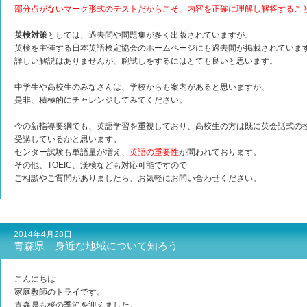
部分点がないマーク形式のテストだからこそ、内容を正確に理解し解答するこ
英検対策
としては、過去問や問題集が多く出版されていますが、
英検を主催する日本英語検定協会のホームページにも過去問が掲載されていま
詳しい解説はありませんが、腕試しをするにはとても良いと思います。
中学生や高校生のみなさんは、学校からも案内があると思いますが、
是非、積極的にチャレンジしてみてください。
今の新指導要綱でも、英語学習を重視しており、高校生の方は既に英会話式の
受講しているかと思います。
センター試験も単語量が増え、
英語の重要性
が問われております。
その他、TOEIC、漢検なども対応可能ですので
ご相談やご質問がありましたら、お気軽にお問い合わせください。
2014年4月28日
青森県 身近な地域について知ろう
こんにちは
家庭教師のトライです。
青森県も桜の季節を迎えました。