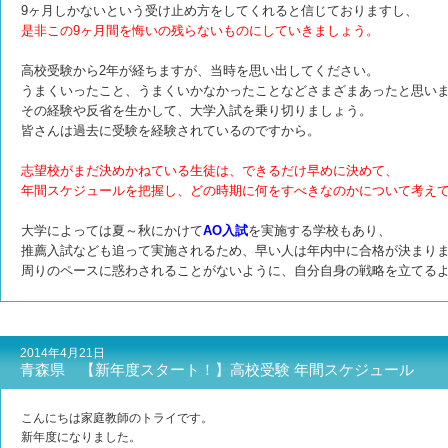
9ヶ月しかないという受け止め方をしてくれると信じておりますし、
是非この9ヶ月間を悔いの残らないものにしていきましょう。
高校受験から2年が経ちますが、当時を思い出してください。
うまくいったこと、うまくいかなかったことなどさまざまあったと思い
その経験や反省を生かして、大学入試を乗り切りましょう。
皆さんは過去に受験を経験されているのですから。
志望校がまだ決めかねている生徒は、できるだけ早めに決めて、
年間スケジュールを把握し、どの時期に何をすべきなのかについて考え
大学によっては夏～秋にかけて
AO入試
を実施する学校もあり、
推薦入試なども追って実施されるため、早い人は年内中に合格が決まり
周りのペースに惑わされることがないように、自分自身の戦略を立てる
2014年4月21日
青森県 【新年度スタート！】高校受験 年間スケジュール
こんにちは家庭教師のトライです。
新年度になりました。