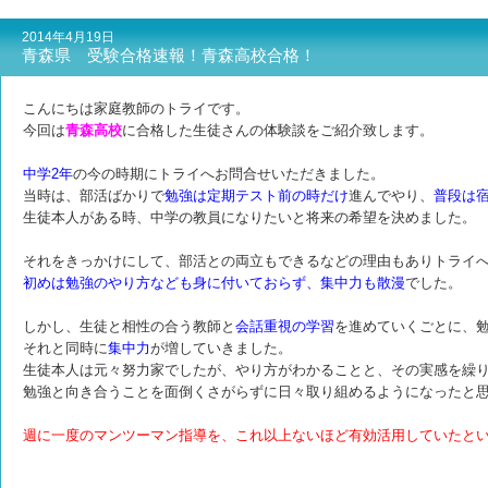
2014年4月19日
青森県 受験合格速報！青森高校合格！
こんにちは家庭教師のトライです。
今回は
青森高校
に合格した生徒さんの体験談をご紹介致します。
中
学2年
の今の時期にトライへお問合せいただきました。
当時は、部活ばかりで
勉強は定期テスト前の時だけ
進んでやり、
普段は
生徒本人がある時、中学の教員になりたいと将来の希望を決めました。
それをきっかけにして、部活との両立もできるなどの理由もありトライ
初めは勉強のやり方なども身に付いておらず、集中力も散漫
でした。
しかし、生徒と相性の合う教師と
会話重視の学習
を進めていくごとに、
それと同時に
集中力
が増していきました。
生徒本人は元々努力家でしたが、やり方がわかることと、その実感を繰
勉強と向き合うことを面倒くさがらずに日々取り組めるようになったと
週に一度のマンツーマン指導を、これ以上ないほど有効活用していたと