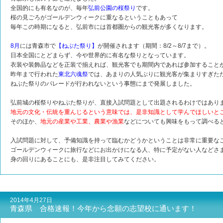
全国的にも有名なのが、毎年
弘前公園の桜祭り
です。
桜の見ごろがゴールデンウィークに重なるということもあって
毎年この時期になると、弘前市には首都圏からの観光客が多くなります。
8月
には青森市で
【ねぶた祭り】
が開催されます（期間：8/2～8/7まで）。
日本全国にとどまらず、今や世界的に有名な祭りとなっています。
衣装や装飾品などを正装で揃えれば、観光客でも期間内であれば参加すること
昨年まで行われた
東北六魂祭
では、あまりの人気ぶりに観光客が集まりすぎた
ねぶた祭りのパレードが行われないという事態にまで発展しました。
弘前城の桜祭りやねぶた祭りが、直接入試問題として出題されるわけではあり
地元の文化・伝統を重んじるという意味では、是非知識として学んでほしいと
そのほか、
地元の産業や工業、農業や漁業
などについても興味をもって調べる
入試問題に対して、予備知識を持って臨むかどうかということは非常に重要な
ゴールデンウィークに旅行などにお出かけになる人、特に予定がない人などさ
身の回りにあることにも、是非注目してみてください。
2014年4月27日
青森県 合格速報！今年から念願の志望校に通います！