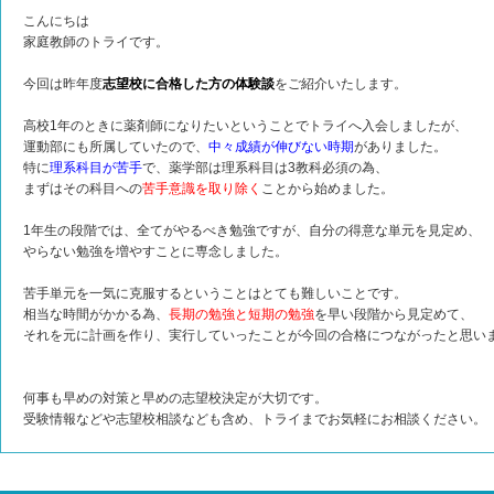
こんにちは
家庭教師のトライです。
今回は昨年度
志望校に合格した方の体験談
をご紹介いたします。
高校1年のときに薬剤師になりたいということでトライへ入会しましたが、
運動部にも所属していたので、
中々成績が伸びない時期
がありました。
特に
理系科目が苦手
で、薬学部は理系科目は3教科必須の為、
まずはその科目への
苦手意識を取り除く
ことから始めました。
1年生の段階では、全てがやるべき勉強ですが、自分の得意な単元を見定め、
やらない勉強を増やすことに専念しました。
苦手単元を一気に克服するということはとても難しいことです。
相当な時間がかかる為、
長期の勉強と短期の勉強
を早い段階から見定めて、
それを元に計画を作り、実行していったことが今回の合格につながったと思い
何事も早めの対策と早めの志望校決定が大切です。
受験情報などや志望校相談なども含め、トライまでお気軽にお相談ください。