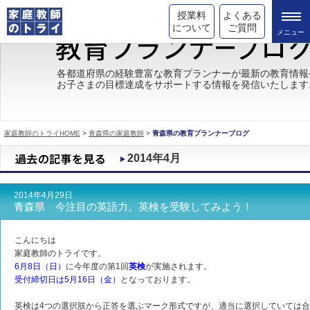
授業料
よくある
について
ご質問
トライの教育理念
各都道府県の経験豊富な教育プランナーが最新の教育情報
お子さまの目標達成をサポートする情報を発信いたします
成績が上がる理由
コース情報
家庭教師のトライHOME
>
青森県の家庭教師
>
青森県の教育プランナーブログ
都道府県別情報
2014年4月
合格体験談
2014年4月29日
キャンペーン情報
青森県 今注目の英語力。英検を受験してみよう！
受験情報
こんにちは
家庭教師のトライです。
6月8日（日）
に今年度の第1回
英検
が実施されます。
受付締切日は5月16日（金）
となっております。
英検は4つの選択肢から正答を選ぶマーク形式ですが、適当に選択していては