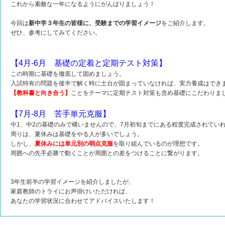
これから素敵な一年になるようにがんばりましょう！
今回は
新中学３年生の皆様に、受験までの学習イメージ
をご紹介します。
ぜひ、参考にしてみてください。
【4月-6月 基礎の定着と定期テスト対策】
この時期に基礎を徹底して固めましょう。
入試特有の問題を後半で解く時に土台が固まっていなければ、実力養成はでき
【教科書と向き合う】
ことをテーマに定期テスト対策も含め基礎にこだわりま
【7月-8月 苦手単元克服】
中1、中2の基礎のみで構いませんので、7月初旬までにある程度完成されてい
周りは、夏休みは基礎をやる人が多いでしょう。
しかし、
夏休みには単元別の弱点克服
を取り組んでいるのが理想です。
周囲への先手必勝で動くことが周囲との差をつけることに繋がります。
3年生前半の学習イメージを紹介しましたが、
家庭教師のトライにお声掛けいただければ、
あなたの学習状況に合わせてアドバイスいたします！