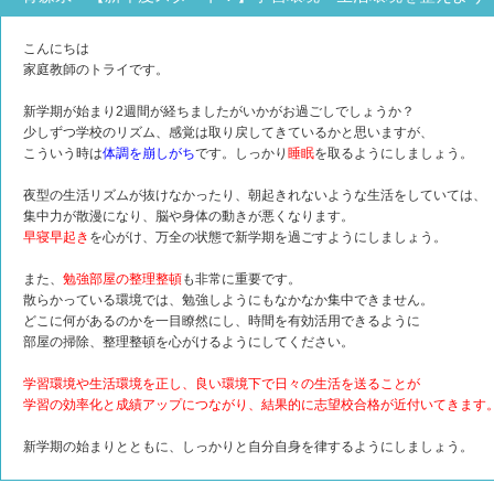
こんにちは
家庭教師のトライです。
新学期が始まり2週間が経ちましたがいかがお過ごしでしょうか？
少しずつ学校のリズム、感覚は取り戻してきているかと思いますが、
こういう時は
体調を崩しがち
です。しっかり
睡眠
を取るようにしましょう。
夜型の生活リズムが抜けなかったり、朝起きれないような生活をしていては、
集中力が散漫になり、脳や身体の動きが悪くなります。
早寝早起き
を心がけ、万全の状態で新学期を過ごすようにしましょう。
また、
勉強部屋の整理整頓
も非常に重要です。
散らかっている環境では、勉強しようにもなかなか集中できません。
どこに何があるのかを一目瞭然にし、時間を有効活用できるように
部屋の掃除、整理整頓を心がけるようにしてください。
学習環境や生活環境を正し、良い環境下で日々の生活を送ることが
学習の効率化と成績アップにつながり、結果的に志望校合格が近付いてきます
新学期の始まりとともに、しっかりと自分自身を律するようにしましょう。