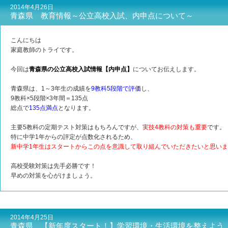
2014年4月26日
青森県 教育情報～公立高校入試、内申点について～
こんにちは
家庭教師のトライです。
今回は
青森県の公立高校入試情報【内申点】
についてお伝えします。
青森県は、1～3年生の成績を
9教科5段階で評価
し、
9教科×5段階×3年間＝135点
総点で
135点満点
となります。
主要5教科の定期テスト対策はもちろんですが、
実技4教科の対策も重要
です。
特に中学1年からの評定が点数化されるため、
新中学1年生はスタートからこの点を意識して取り組んでいただきたいと思い
高校受験対策は先手必勝です！
早めの対策を心がけましょう。
2014年4月25日
青森県 【新年度スタート！】学習環境・生活環境を整えよう