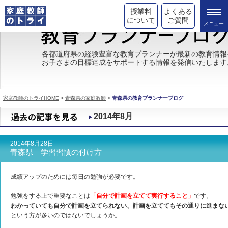
授業料
よくある
について
ご質問
トライの教育理念
各都道府県の経験豊富な教育プランナーが最新の教育情報
お子さまの目標達成をサポートする情報を発信いたします
成績が上がる理由
コース情報
家庭教師のトライHOME
>
青森県の家庭教師
>
青森県の教育プランナーブログ
都道府県別情報
2014年8月
合格体験談
2014年8月28日
キャンペーン情報
青森県 学習習慣の付け方
受験情報
成績アップのためには毎日の勉強が必要です。
勉強をする上で重要なことは
「自分で計画を立てて実行すること」
です。
わかっていても自分で計画を立てられない、計画を立ててもその通りに進まな
という方が多いのではないでしょうか。