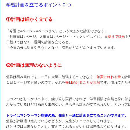
学習計画を立てるポイント２つ
①計画は細かく立てる
「今週は○ページ～○ページまで」という大まかな計画ではなく、
「月曜日は○ページ、火曜日は○ページ・・・」というように、
日割りで計画
を
日割りではなく一週間で計画を立てると、
「今日の分は明日やろう」となり、課題がどんどんたまっていきます。
②計画は無理のないように
勉強は積み重ねです。一日に大量に勉強するのではなく、
確実に終わる量
で計
１日１ページでも良いのです。それを
毎日続けることが大切
です。慣れてきた
この２つがしっかり出来て、繰り返し実行できれば、学習習慣は自然と身に付
わかっているけど計画通り出来ない、そもそも計画が立てられない、という方
トライはマンツーマン指導の為、先生と一緒に計画を立てることができます。
勉強が計画通り進んでいるかどうか、先生がチェックしてくれます。
ひとりでは出来ないことも、支えてくれる人がいれば出来るようになります。