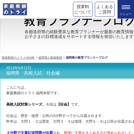
授業料
よくある
について
ご質問
トライの教育理念
各都道府県の経験豊富な教育プランナーが最新の教育情報
お子さまの目標達成をサポートする情報を発信いたします
成績が上がる理由
コース情報
家庭教師のトライHOME
>
福岡県の家庭教師
>
福岡県の教育プランナーブログ
都道府県別情報
2013年8月22日
福岡県 高校入試 社会編
合格体験談
こんにちは。
キャンペーン情報
家庭教師のトライ 福岡本部です。
受験情報
高校入試対策シリーズ、
今回は
【社会】
です。
社会は、歴史・地理・公民の3分野すべてから出題されます。
昨年は、大問１・２は歴史、大問３・４は地理、大問５・６は公民が出題され
３分野で文章記述問題が出題
され、
簡潔に文章をまとめる力が求められました