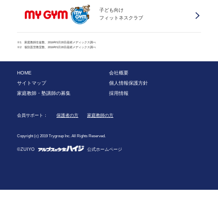
子ども向け
フィットネスクラブ
※1 家庭教師生徒数、2016年5月20日産經メディックス調べ
※2 個別直営教室数、2016年5月20日産經メディックス調べ
HOME
会社概要
サイトマップ
個人情報保護方針
家庭教師・塾講師の募集
採用情報
会員サポート：
保護者の方
家庭教師の方
Copyright (c) 2019 Trygroup Inc. All Rights Reserved.
©ZUIYO
公式ホームページ