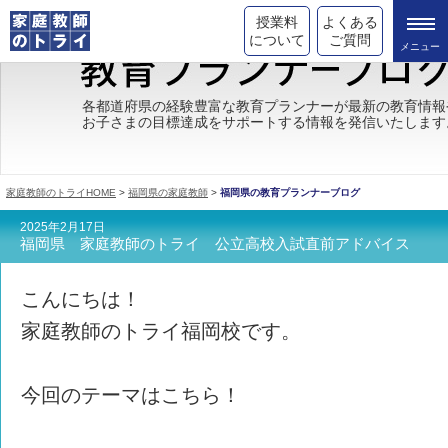
授業料
よくある
について
ご質問
トライの教育理念
各都道府県の経験豊富な教育プランナーが最新の教育情報
お子さまの目標達成をサポートする情報を発信いたします
成績が上がる理由
コース情報
家庭教師のトライHOME
>
福岡県の家庭教師
>
福岡県の教育プランナーブログ
都道府県別情報
2025年2月17日
福岡県 家庭教師のトライ 公立高校入試直前アドバイス
合格体験談
キャンペーン情報
こんにちは！
家庭教師のトライ福岡校です。
受験情報
今回のテーマはこちら！