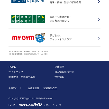
趣味・資格・語学の家庭教師
スポーツ家庭教師・
体育家庭教師なら
子ども向け
フィットネスクラブ
※1 家庭教師生徒数、2016年5月20日産經メディックス調べ
※2 個別直営教室数、2016年5月20日産經メディックス調べ
HOME
会社概要
サイトマップ
個人情報保護方針
家庭教師・塾講師の募集
採用情報
会員サポート：
保護者の方
家庭教師の方
Copyright (c) 2019 Trygroup Inc. All Rights Reserved.
©ZUIYO
公式ホームページ