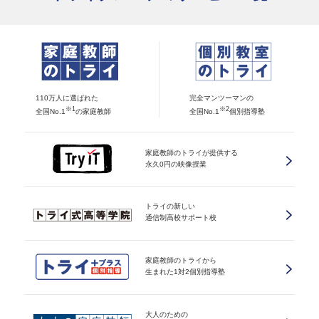
110万人に選ばれた
完全マンツーマンの
※1
※2
全国No.1
の家庭教師
全国No.1
個別指導塾
家庭教師のトライが提供する
永久0円の映像授業
トライの新しい
通信制高校サポート校
家庭教師のトライから
生まれた1対2個別指導塾
大人のための