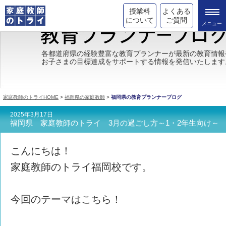
授業料
よくある
について
ご質問
トライの教育理念
各都道府県の経験豊富な教育プランナーが最新の教育情報
お子さまの目標達成をサポートする情報を発信いたします
成績が上がる理由
コース情報
家庭教師のトライHOME
>
福岡県の家庭教師
>
福岡県の教育プランナーブログ
都道府県別情報
2025年3月17日
福岡県 家庭教師のトライ 3月の過ごし方～1・2年生向け～
合格体験談
キャンペーン情報
こんにちは！
家庭教師のトライ福岡校です。
受験情報
今回のテーマはこちら！