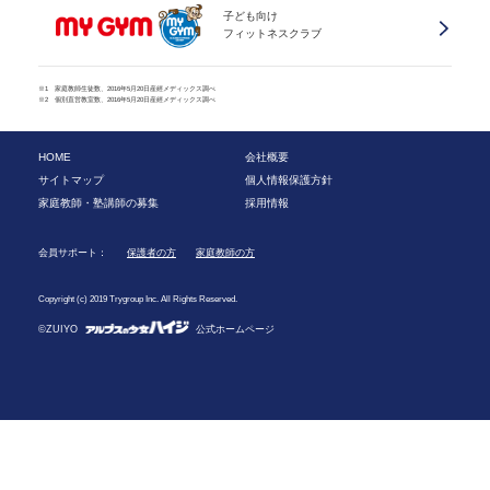
子ども向け
フィットネスクラブ
※1 家庭教師生徒数、2016年5月20日産經メディックス調べ
※2 個別直営教室数、2016年5月20日産經メディックス調べ
HOME
会社概要
サイトマップ
個人情報保護方針
家庭教師・塾講師の募集
採用情報
会員サポート：
保護者の方
家庭教師の方
Copyright (c) 2019 Trygroup Inc. All Rights Reserved.
©ZUIYO
公式ホームページ