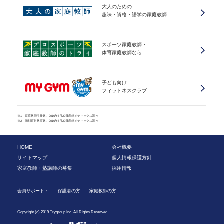
大人のための
趣味・資格・語学の家庭教師
スポーツ家庭教師・
体育家庭教師なら
子ども向け
フィットネスクラブ
※1 家庭教師生徒数、2016年5月20日産經メディックス調べ
※2 個別直営教室数、2016年5月20日産經メディックス調べ
HOME
会社概要
サイトマップ
個人情報保護方針
家庭教師・塾講師の募集
採用情報
会員サポート：
保護者の方
家庭教師の方
Copyright (c) 2019 Trygroup Inc. All Rights Reserved.