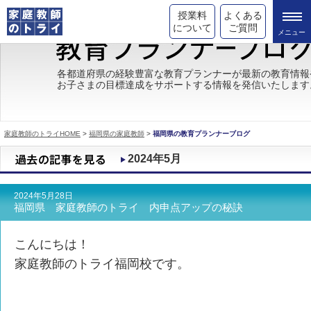
授業料
よくある
について
ご質問
トライの教育理念
各都道府県の経験豊富な教育プランナーが最新の教育情報
お子さまの目標達成をサポートする情報を発信いたします
成績が上がる理由
コース情報
家庭教師のトライHOME
>
福岡県の家庭教師
>
福岡県の教育プランナーブログ
都道府県別情報
2024年5月
合格体験談
2024年5月28日
キャンペーン情報
福岡県 家庭教師のトライ 内申点アップの秘訣
受験情報
こんにちは！
家庭教師のトライ福岡校です。