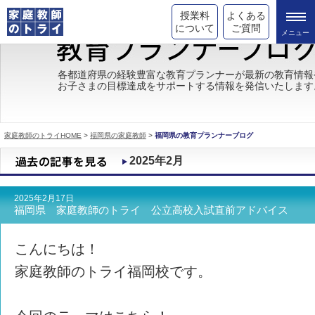
授業料
よくある
について
ご質問
トライの教育理念
各都道府県の経験豊富な教育プランナーが最新の教育情報
お子さまの目標達成をサポートする情報を発信いたします
成績が上がる理由
コース情報
家庭教師のトライHOME
>
福岡県の家庭教師
>
福岡県の教育プランナーブログ
都道府県別情報
2025年2月
合格体験談
2025年2月17日
キャンペーン情報
福岡県 家庭教師のトライ 公立高校入試直前アドバイス
受験情報
こんにちは！
家庭教師のトライ福岡校です。