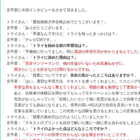
京平君に今回インタビューをさせて頂きました。
トライさん：「愛知淑徳大学合格おめでとうございます！」
京平君：「ありがとうございます。」
トライさん：「早速なんですけど、トライを知ったきっかけは？」
京平君：「テレビCMです。」
トライさん：「
トライを始める前の学習法は？」
京平君：「予備校に行ってました。特に
英語の学習方法が分かりませんでした
トライさん：「
トライに決めた理由は？」
京平君：「
完全マンツーマンで、他の生徒がいないため気兼ねせずに、
聞きたいことを好きなだけ聞けるからですね
。」
トライさん：「授業についてですが、
先生の良かったところはありますか？
」
京平君：「はい。適切な学習方法、テキストを使ってくれました。リスニング
不安な所をまんべんなく教えてくれました。宿題の量も無理なく丁度良か
あと、合格者の体験記を聞かせてもらってモチベーションを保つことが出
先生がおっしゃっていた「合格したいという強い意思がある人こそ合格で
言葉がとても励みになりました。倍率の高いAO入試で自信を見失いそうな
言葉を反芻していました。この先色々な試験を受けるときにもこの言葉を思
トライさん：「授業の進め方はどのようにしていましたか？」
京平君：「テキストのプリントを自分で解いた後に一緒に答え合わせをしまし
トライさん：「
トライのよかった点はどんなところですか？
」
京平君：「
マンツーマンの指導で分からない点を聞きやすいところです。