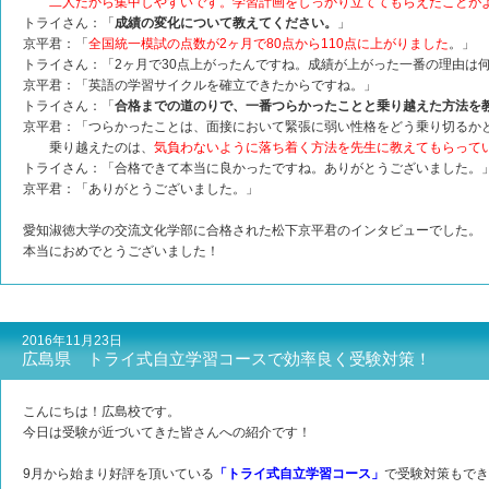
二人だから集中しやすいです。学習計画をしっかり立ててもらえたことが
トライさん：「
成績の変化について教えてください。
」
京平君：「
全国統一模試の点数が2ヶ月で80点から110点に上がりました
。」
トライさん：「2ヶ月で30点上がったんですね。成績が上がった一番の理由は
京平君：「英語の学習サイクルを確立できたからですね。」
トライさん：「
合格までの道のりで、一番つらかったことと乗り越えた方法を
京平君：「つらかったことは、面接において緊張に弱い性格をどう乗り切るか
乗り越えたのは、
気負わないように落ち着く方法を先生に教えてもらって
トライさん：「合格できて本当に良かったですね。ありがとうございました。
京平君：「ありがとうございました。」
愛知淑徳大学の交流文化学部に合格された松下京平君のインタビューでした。
本当におめでとうございました！
2016年11月23日
広島県 トライ式自立学習コースで効率良く受験対策！
こんにちは！広島校です。
今日は受験が近づいてきた皆さんへの紹介です！
9月から始まり好評を頂いている
「トライ式自立学習コース」
で受験対策もでき