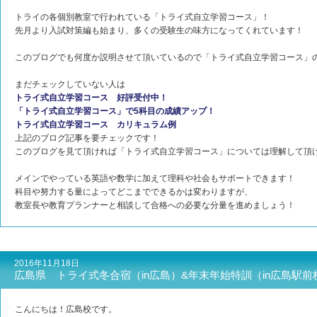
トライの各個別教室で行われている「トライ式自立学習コース」！
先月より入試対策編も始まり、多くの受験生の味方になってくれています！
このブログでも何度か説明させて頂いているので「トライ式自立学習コース」
まだチェックしていない人は
トライ式自立学習コース 好評受付中！
「トライ式自立学習コース」で5科目の成績アップ！
トライ式自立学習コース カリキュラム例
上記のブログ記事を要チェックです！
このブログを見て頂ければ「トライ式自立学習コース」については理解して頂
メインでやっている英語や数学に加えて理科や社会もサポートできます！
科目や努力する量によってどこまでできるかは変わりますが、
教室長や教育プランナーと相談して合格への必要な分量を進めましょう！
2016年11月18日
広島県 トライ式冬合宿（in広島）&年末年始特訓（in広島駅
こんにちは！広島校です。