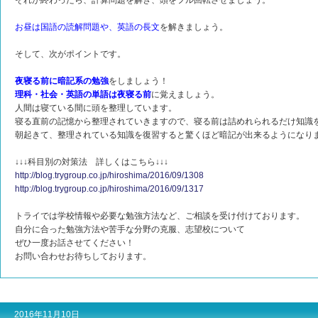
それが終わったら、計算問題を解き、頭をフル回転させましょう。
お昼は国語の読解問題や、英語の長文
を解きましょう。
そして、次がポイントです。
夜寝る前に暗記系の勉強
をしましょう！
理科・社会・英語の単語は夜寝る前
に覚えましょう。
人間は寝ている間に頭を整理しています。
寝る直前の記憶から整理されていきますので、寝る前は詰めれられるだけ知識
朝起きて、整理されている知識を復習すると驚くほど暗記が出来るようになり
↓↓↓科目別の対策法 詳しくはこちら↓↓↓
http://blog.trygroup.co.jp/hiroshima/2016/09/1308
http://blog.trygroup.co.jp/hiroshima/2016/09/1317
トライでは学校情報や必要な勉強方法など、ご相談を受け付けております。
自分に合った勉強方法や苦手な分野の克服、志望校について
ぜひ一度お話させてください！
お問い合わせお待ちしております。
2016年11月10日