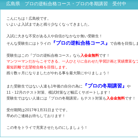
広島県 プロの逆転合格コース・プロの冬期講習 受付中
こんにちは！広島校です。
いよいよ入試まであと残り少なくなってきました。
入試に大きな不安がある人や自信がなかなか無い受験生！
『プロの逆転合格コース』
そんな受験生にはトライの
で合格を目指し
受験生はこの『プロの逆転合格コース』なら
入会金無料
です！
マンツーマンだからこそできる、一人ひとりに合わせた学習計画と実績豊富な
最短距離で志望校合格を目指します。
残り数ヶ月になりましたがやれる事を最大限にやりましょう！
『プロの冬期講習』
また受験生ではない人達も1年後の自分の為に
や
11・12月のテスト対策、模試対策など幅広くサポートします！
受験生ではない人達には『プロの冬期講習』もテスト対策も
入会金無料
です！
受付期間は2017年1月31日までです。
早めのご連絡お待ちしております！
この冬をトライで充実させたものにしましょう！