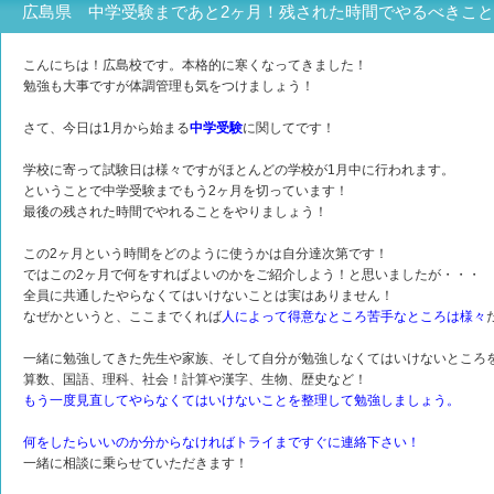
広島県 中学受験まであと2ヶ月！残された時間でやるべきこ
こんにちは！広島校です。本格的に寒くなってきました！
勉強も大事ですが体調管理も気をつけましょう！
さて、今日は1月から始まる
中学受験
に関してです！
学校に寄って試験日は様々ですがほとんどの学校が1月中に行われます。
ということで中学受験までもう2ヶ月を切っています！
最後の残された時間でやれることをやりましょう！
この2ヶ月という時間をどのように使うかは自分達次第です！
ではこの2ヶ月で何をすればよいのかをご紹介しよう！と思いましたが・・・
全員に共通したやらなくてはいけないことは実はありません！
なぜかというと、ここまでくれば
人によって得意なところ苦手なところは様々
一緒に勉強してきた先生や家族、そして自分が勉強しなくてはいけないところ
算数、国語、理科、社会！計算や漢字、生物、歴史など！
もう一度見直してやらなくてはいけないことを整理して勉強しましょう。
何をしたらいいのか分からなければトライまですぐに連絡下さい！
一緒に相談に乗らせていただきます！