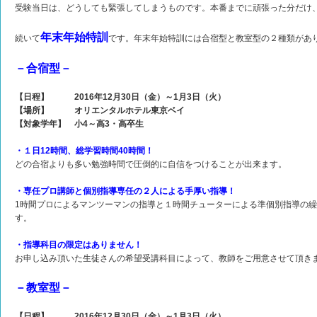
受験当日は、どうしても緊張してしまうものです。本番までに頑張った分だけ
年末年始特訓
続いて
です。年末年始特訓には合宿型と教室型の２種類があ
－合宿型－
【日程】 2016年12月30日（金）～1月3日（火）
【場所】 オリエンタルホテル東京ベイ
【対象学年】 小4～高3・高卒生
・１日12時間、総学習時間40時間！
どの合宿よりも多い勉強時間で圧倒的に自信をつけることが出来ます。
・専任プロ講師と個別指導専任の２人による手厚い指導！
1時間プロによるマンツーマンの指導と１時間チューターによる準個別指導の
す。
・指導科目の限定はありません！
お申し込み頂いた生徒さんの希望受講科目によって、教師をご用意させて頂き
－教室型－
【日程】 2016年12月30日（金）～1月3日（火）