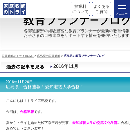
授業料
よくある
について
ご質問
トライの教育理念
各都道府県の経験豊富な教育プランナーが最新の教育情報
お子さまの目標達成をサポートする情報を発信いたします
成績が上がる理由
コース情報
家庭教師のトライHOME
>
広島県の家庭教師
>
広島県の教育プランナーブログ
都道府県別情報
2016年11月
合格体験談
2016年11月26日
キャンペーン情報
広島県 合格速報！愛知淑徳大学合格！
受験情報
こんにちは！トライ広島校です。
今回は、
合格速報
です。
夏からトライを始めた松下京平君が見事、
愛知淑徳大学の交流文化学部
に合格
おめでとうございます！