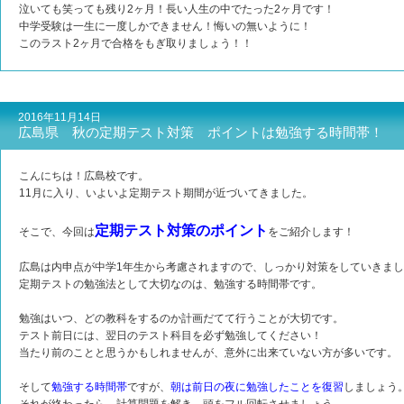
泣いても笑っても残り2ヶ月！長い人生の中でたった2ヶ月です！
中学受験は一生に一度しかできません！悔いの無いように！
このラスト2ヶ月で合格をもぎ取りましょう！！
2016年11月14日
広島県 秋の定期テスト対策 ポイントは勉強する時間帯！
こんにちは！広島校です。
11月に入り、いよいよ定期テスト期間が近づいてきました。
定期テスト対策のポイント
そこで、今回は
をご紹介します！
広島は内申点が中学1年生から考慮されますので、しっかり対策をしていきま
定期テストの勉強法として大切なのは、勉強する時間帯です。
勉強はいつ、どの教科をするのか計画だてて行うことが大切です。
テスト前日には、翌日のテスト科目を必ず勉強してください！
当たり前のことと思うかもしれませんが、意外に出来ていない方が多いです。
そして
勉強する時間帯
ですが、
朝は前日の夜に勉強したことを復習
しましょう