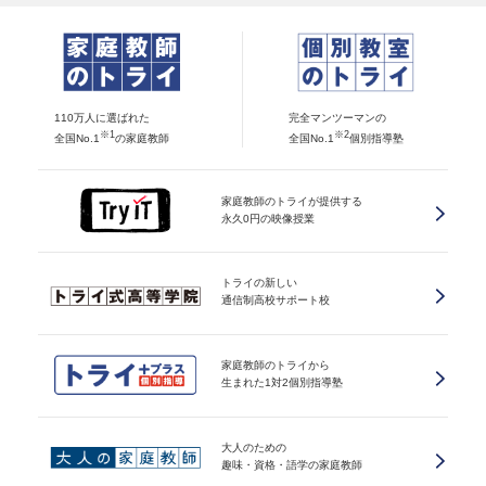
110万人に選ばれた
完全マンツーマンの
※1
※2
全国No.1
の家庭教師
全国No.1
個別指導塾
家庭教師のトライが提供する
永久0円の映像授業
トライの新しい
通信制高校サポート校
家庭教師のトライから
生まれた1対2個別指導塾
大人のための
趣味・資格・語学の家庭教師