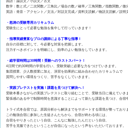
国語：論説文／小説文／古文
数学：数と式／二次関数／三角比／場合の数／確率／三角関数／指数関数／微
英語：発音・アクセント／文法／対話文完成／資料文読解／物語文読解／説明
・怒涛の受験専用カリキュラム
受験生にとって必要な勉強を集中して行っていきます！
・指導実績豊富なプロの講師による丁寧な指導！
自分の目標に対して、今必要な対策を把握します。
注力すべきポイントを明確にし、効率のよい勉強をしていきます。
・総学習時間は30時間！受験へのラストスパート！
4日間で約30時間の学習を行い、受験突破に必要な力をつけていきます。
集団授業、少人数授業に加え、演習を効果的に組み合わせたカリキュラムで
質問しやすい環境をつくり、苦手をなくしていきます。
・実践プレテストを実施！課題を見つけて解決へ！
受験本番さながらの実践プレテストに取り組むことで、受験当日に備えていき
緊張感のある中で制限時間を意識することによって新たな課題を見つけ、合宿
トライ式冬合宿では、原因分析から解決までをサポートする環境が整っており
この勉強合宿に参加した生徒さんたちから、合宿が終わる頃には、
合宿をやりきったという自信、こんなに勉強したんだという自信、
苦手を克服できたということが自信になったという声をいただいております。