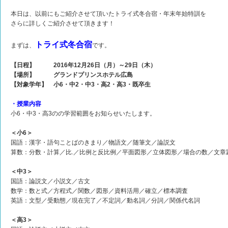
本日は、以前にもご紹介させて頂いたトライ式冬合宿・年末年始特訓を
さらに詳しくご紹介させて頂きます！
トライ式冬合宿
まずは、
です。
【日程】 2016年12月26日（月）～29日（木）
【場所】 グランドプリンスホテル広島
【対象学年】 小6・中2・中3・高2・高3・既卒生
・授業内容
小6・中3・高3のの学習範囲をお知らせいたします。
＜小6＞
国語：漢字・語句ことばのきまり／物語文／随筆文／論説文
算数：分数・計算／比.／比例と反比例／平面図形／立体図形／場合の数／文章
＜中3＞
国語：論説文／小説文／古文
数学：数と式／方程式／関数／図形／資料活用／確立／標本調査
英語：文型／受動態／現在完了／不定詞／動名詞／分詞／関係代名詞
＜高3＞