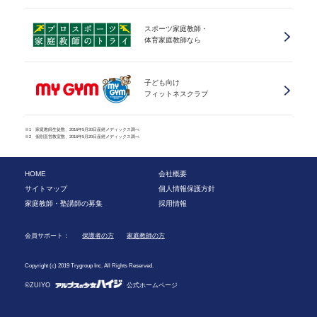
スポーツ家庭教師・
体育家庭教師なら
子ども向け
フィットネスクラブ
※1 家庭教師生徒数、2016年5月20日産經メディックス調べ
※2 個別直営教室数、2016年5月20日産經メディックス調べ
HOME
会社概要
サイトマップ
個人情報保護方針
家庭教師・塾講師の募集
採用情報
会員サポート：
保護者の方
家庭教師の方
Copyright (c) 2019 Trygroup Inc. All Rights Reserved.
©ZUIYO
公式ホームページ