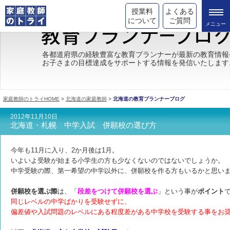
授業料
よくある
について
ご質問
トライの教育理念
各都道府県の経験豊富な教育プランナーが最新の教育情報
お子さまの目標達成をサポートする情報を発信いたします
成績が上がる理由
コース情報
家庭教師のトライHOME
>
北海道の家庭教師
>
北海道の教育プランナーブログ
都道府県別情報
2012年11月10日
北海道・札幌 中学入試 併願校の選び方
合格体験談
今年も11月に入り、2か月後は1月。
キャンペーン情報
いよいよ受験が始まる小学生の方も少なくないのではないでしょうか。
中学受験の際、第一希望の中学以外に、併願校を作る方もいるかと思い
受験情報
併願校を選ぶ際
は、「
段差をつけて併願校を選ぶ
」という事が
ポイント
同じレベルの中学ばかりを受験せずに、
偏差値や入試問題のレベルにある程度差がある中学校を受験する事をお