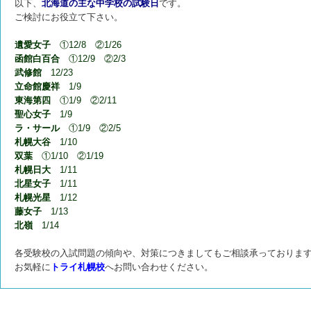
以下、
北海道の主な中学校の試験日
です。
ご検討にお役立て下さい。
遺愛女子
①12/8 ②1/26
函館白百合
①12/9 ②2/3
武修館
12/23
立命館慶祥
1/9
東海第四
①1/9 ②2/11
聖心女子
1/9
ラ・サール
①1/9 ②2/5
札幌大谷
1/10
双葉
①1/10 ②1/19
札幌日大
1/11
北星女子
1/11
札幌光星
1/12
藤女子
1/13
北嶺
1/14
各受験校の入試問題の傾向や、対策につきましてもご相談承っておりま
お気軽に
トライ札幌校
へお問い合わせください。