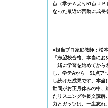
点（学テＡより51点Ｕ
なった最近の言動に成長
●担当プロ家庭教師：松
『志望校合格、本当にお
​一緒に学習を始めてから
し、学テAから「51点
し続けた成果です。本当
​世間がお正月休みの中
たリスニングや長文読解
力とガッツは、一生忘れ