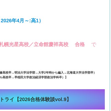
026年4月～:高1）
札幌光星高校／立命館慶祥高校 合格
で
修高校卒→明治大学法学部→大学2年時から編入→北海道大学法学部卒）
ール高校卒→早稲田大学政治経済学部政治学科卒）】
ライ【2026合格体験談vol.9】