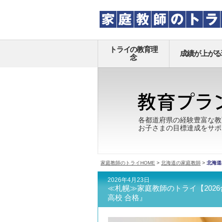
トライの教育理
成績が上がる
念
各都道府県の経験豊富な教
お子さまの目標達成をサポ
家庭教師のトライHOME
>
北海道の家庭教師
>
北海道
2026年4月23日
≪札幌≫家庭教師のトライ【2026
高校 合格』