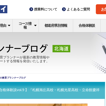
授業料
について
よくある
ご質問
お
コース情
理由
都道府県別情報
合格体験談
報
育プランナーが最新の教育情報や
ートする情報を発信いたします。
の教育プランナーブログ
合格体験談vol.9 】『札幌旭丘高校・札幌光星高校・立命館慶祥