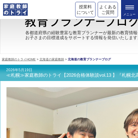
授業料
よくある
について
ご質問
トライの教育理念
各都道府県の経験豊富な教育プランナーが最新の教育情報
お子さまの目標達成をサポートする情報を発信いたします
成績が上がる理由
コース情報
家庭教師のトライHOME
>
北海道の家庭教師
>
北海道の教育プランナーブログ
都道府県別情報
2026年5月19日
≪札幌≫家庭教師のトライ【2026合格体験談vol.13 】『札幌
合格体験談
キャンペーン情報
受験情報