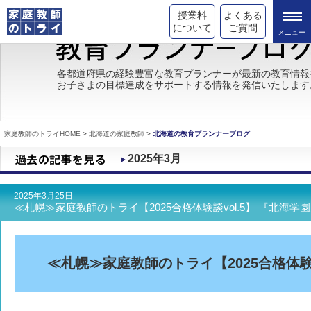
授業料
よくある
について
ご質問
トライの教育理念
各都道府県の経験豊富な教育プランナーが最新の教育情報
お子さまの目標達成をサポートする情報を発信いたします
成績が上がる理由
コース情報
家庭教師のトライHOME
>
北海道の家庭教師
>
北海道の教育プランナーブログ
都道府県別情報
2025年3月
合格体験談
2025年3月25日
キャンペーン情報
≪札幌≫家庭教師のトライ【2025合格体験談vol.5】
受験情報
≪札幌≫家庭教師のトライ【2025合格体験談