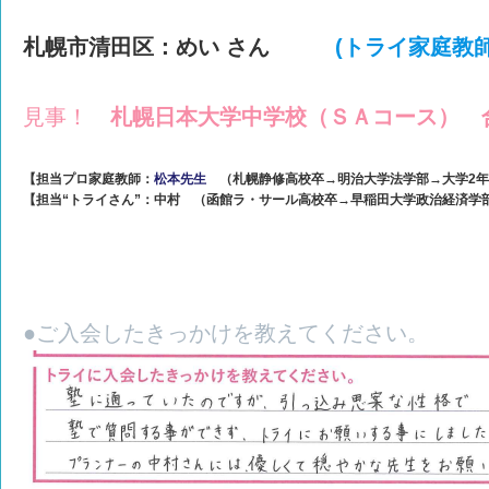
札幌市清田区：めい さん
(トライ家庭教
見事！
札幌日本大学中学校（ＳＡコース） 
【担当プロ家庭教師：
松本先生
（札幌静修高校卒→明治大学法学部→大学2
【担当“トライさん”：中村 （函館ラ・サール高校卒→早稲田大学政治経済学
●ご入会したきっかけを教えてください。