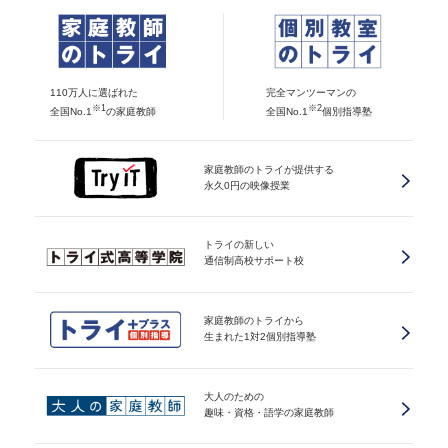
110万人に選ばれた
完全マンツーマンの
※1
※2
全国No.1
の家庭教師
全国No.1
個別指導塾
家庭教師のトライが提供する
永久0円の映像授業
トライの新しい
通信制高校サポート校
家庭教師のトライから
生まれた1対2個別指導塾
大人のための
趣味・資格・語学の家庭教師