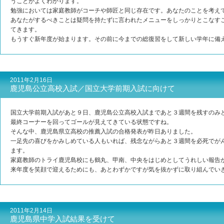
うことがよくわかります。
勉強においては家庭教師がコーチや師匠と同じ存在です。あなたのことを考え
あなたがするべきことは疑問を持たずに言われたメニューをしっかりとこなす
てきます。
もうすぐ新年度が始まります。その前に今までの総復習をして新しい学年に備
2011年2月16日
鹿児島公立高校入試／国立大学前期入試に向けて
国立大学前期入試があと９日、鹿児島公立高校入試まであと３週間を残すのみ
最終コーナーを回ってゴールが見えてきている状態ですね。
そんな中、鹿児島県立高校の推薦入試の合格発表が昨日ありました。
一足先の喜びをかみしめている人もいれば、残念ながらあと３週間を必死でが
ます。
家庭教師のトライ鹿児島校にも鶴丸、甲南、中央をはじめとしてうれしい報告
来年度を笑顔で迎えるためにも、あとわずかですが気を抜かずに取り組んでい
2011年2月14日
鹿児島県中学入試結果を受けて