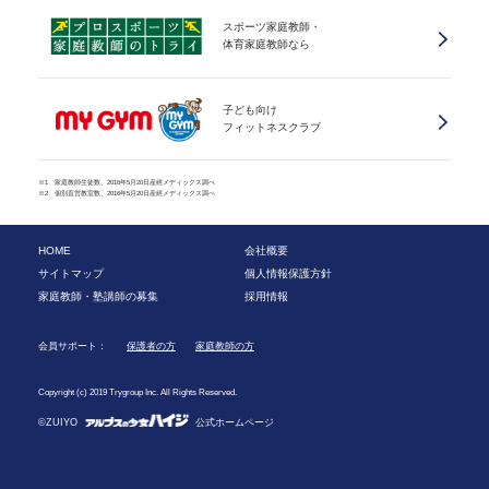
スポーツ家庭教師・
体育家庭教師なら
子ども向け
フィットネスクラブ
※1 家庭教師生徒数、2016年5月20日産經メディックス調べ
※2 個別直営教室数、2016年5月20日産經メディックス調べ
HOME
会社概要
サイトマップ
個人情報保護方針
家庭教師・塾講師の募集
採用情報
会員サポート：
保護者の方
家庭教師の方
Copyright (c) 2019 Trygroup Inc. All Rights Reserved.
©ZUIYO
公式ホームページ