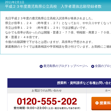
2011年2月1日
平成２３年度鹿児島県公立高校 入学者選抜志願登録者数
先日平成２３年度の鹿児島県公立高校入試倍率が発表されました。
県立が倍率１．２４ （昨年度１．２７）となっており、やや入りやすくなっ
市立は倍率１．２９ （昨年度１．２９）でほぼ横ばいです。
なかでも倍率が高かったのは開陽・普通２・７７倍、明桜館・商業２・７０倍
東・普通２・４８倍です。
今後の出願調整で下がるとは思いますが、高倍率が予想されます。
家庭教師のトライでは進路相談や学習相談を受け付けています。お気軽にご連
鹿児島県のブログトップページへ
全国のブロ
授業料・資料請求など各種お問い合
お電話でのお問い合わせ
ホー