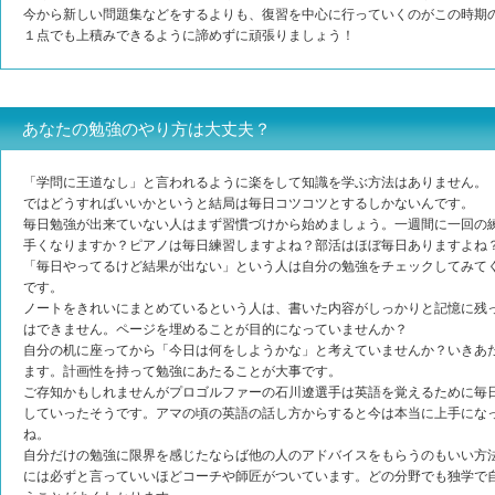
今から新しい問題集などをするよりも、復習を中心に行っていくのがこの時期
１点でも上積みできるように諦めずに頑張りましょう！
あなたの勉強のやり方は大丈夫？
「学問に王道なし」と言われるように楽をして知識を学ぶ方法はありません。
ではどうすればいいかというと結局は毎日コツコツとするしかないんです。
毎日勉強が出来ていない人はまず習慣づけから始めましょう。一週間に一回の
手くなりますか？ピアノは毎日練習しますよね？部活はほぼ毎日ありますよね
「毎日やってるけど結果が出ない」という人は自分の勉強をチェックしてみて
です。
ノートをきれいにまとめているという人は、書いた内容がしっかりと記憶に残
はできません。ページを埋めることが目的になっていませんか？
自分の机に座ってから「今日は何をしようかな」と考えていませんか？いきあ
ます。計画性を持って勉強にあたることが大事です。
ご存知かもしれませんがプロゴルファーの石川遼選手は英語を覚えるために毎
していったそうです。アマの頃の英語の話し方からすると今は本当に上手にな
ね。
自分だけの勉強に限界を感じたならば他の人のアドバイスをもらうのもいい方
には必ずと言っていいほどコーチや師匠がついています。どの分野でも独学で