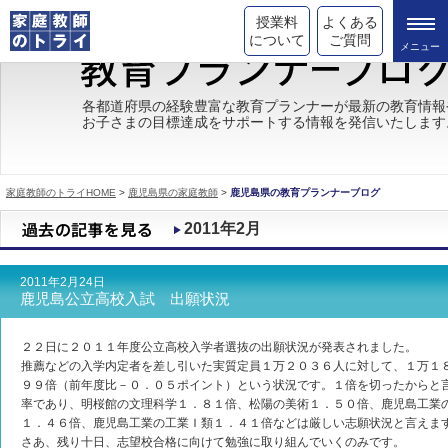
授業料
よくある
について
ご質問
トライの教育理念
各都道府県の経験豊富な教育プランナーが最新の教育情報
お子さまの目標達成をサポートする情報を発信いたします
成績が上がる理由
コース情報
家庭教師のトライHOME
>
鹿児島県の家庭教師
>
鹿児島県の教育プランナーブログ
都道府県別情報
2011年2月
合格体験談
2011年2月24日
キャンペーン情報
鹿児島公立高校入試 出願状況
受験情報
２２日に２０１１年度公立高校入学者選抜の出願状況が発表されました。
推薦などの入学内定者を差し引いた実質定員１万２０３６人に対して、１万１
９９倍（前年度比－０．０５ポイント）という状況です。１倍を切ったからと
率であり、明桜館の文理科学１．８１倍、松陽の美術１．５０倍、鹿児島工業の
１．４６倍、鹿児島工業の工業Ｉ類１．４１倍などは厳しい志願状況と言えま
さあ、残り十日、志望校合格に向けて勉強に取り組んでいくのみです。