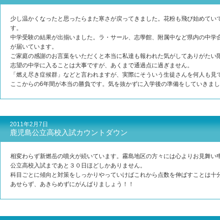
少し温かくなったと思ったらまた寒さが戻ってきました。花粉も飛び始めてい
す。
中学受験の結果が出揃いました。ラ・サール、志學館、附属中など県内の中学
が届いています。
ご家庭の感謝のお言葉をいただくと本当に私達も報われた気がしてありがたい
志望の中学に入ることは大事ですが、あくまで通過点に過ぎません。
「燃え尽き症候群」などと言われますが、実際にそういう生徒さんを何人も見
ここからの6年間が本当の勝負です。気を抜かずに入学後の準備をしていきま
2011年2月7日
鹿児島公立高校入試カウントダウン
相変わらず新燃岳の噴火が続いています。霧島地区の方々には心よりお見舞い
公立高校入試まであと３０日ほどしかありません。
科目ごとに傾向と対策をしっかりやっていけばこれから点数を伸ばすことは十
あせらず、あきらめずにがんばりましょう！！