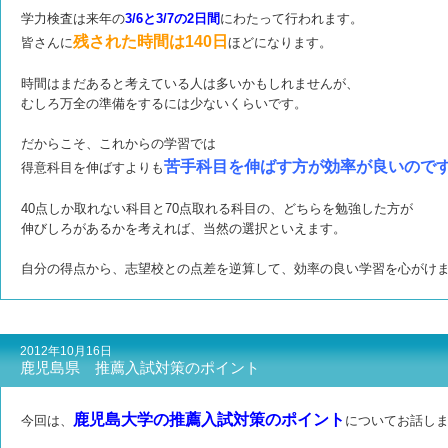
学力検査は来年の
3/6と3/7の2日間
にわたって行われます。
残された時間は140日
皆さんに
ほどになります。
時間はまだあると考えている人は多いかもしれませんが、
むしろ万全の準備をするには少ないくらいです。
だからこそ、これからの学習では
苦手科目を伸ばす方が効率が良いので
得意科目を伸ばすよりも
40点しか取れない科目と70点取れる科目の、どちらを勉強した方が
伸びしろがあるか
を考えれば、当然の選択といえます。
自分の得点から、志望校との点差を逆算して、効率の良い学習を心がけ
2012年10月16日
鹿児島県 推薦入試対策のポイント
鹿児島大学の推薦入試対策のポイント
今回は、
についてお話し