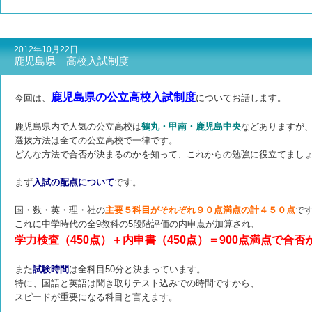
2012年10月22日
鹿児島県 高校入試制度
鹿児島県の公立高校入試制度
今回は、
についてお話します。
鹿児島県内で人気の公立高校は
鶴丸・甲南・鹿児島中央
などありますが
選抜方法は全ての公立高校で一律です。
どんな方法で合否が決まるのかを知って、これからの勉強に役立てまし
まず
入試の配点について
です。
国・数・英・理・社の
主要５科目がそれぞれ９０点満点の計４５０点
で
これに中学時代の全9教科の5段階評価の内申点が加算され、
学力検査（450点）＋内申書（450点）＝900点満点で合否
また
試験時間
は全科目50分と決まっています。
特に、国語と英語は聞き取りテスト込みでの時間ですから、
スピードが重要になる科目と言えます。