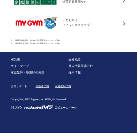
体育家庭教師なら
子ども向け
フィットネスクラブ
※1 家庭教師生徒数、2016年5月20日産經メディックス調べ
※2 個別直営教室数、2016年5月20日産經メディックス調べ
HOME
会社概要
サイトマップ
個人情報保護方針
家庭教師・塾講師の募集
採用情報
会員サポート：
保護者の方
家庭教師の方
Copyright (c) 2019 Trygroup Inc. All Rights Reserved.
©ZUIYO
公式ホームページ