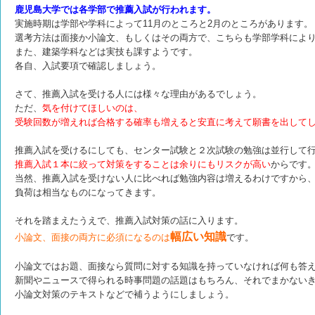
鹿児島大学では各学部で推薦入試が行われます。
実施時期は学部や学科によって11月のところと2月のところがあります。
選考方法は面接か小論文、もしくはその両方で、こちらも学部学科によ
また、建築学科などは実技も課すようです。
各自、入試要項で確認しましょう。
さて、推薦入試を受ける人には様々な理由があるでしょう。
ただ、
気を付けてほしいのは、
受験回数が増えれば合格する確率も増えると安直に考えて願書を出して
推薦入試を受けるにしても、センター試験と２次試験の勉強は並行して
推薦入試１本に絞って対策をすることは余りにもリスクが高い
からです
当然、推薦入試を受けない人に比べれば勉強内容は増えるわけですから
負荷は相当なものになってきます。
それを踏まえたうえで、推薦入試対策の話に入ります。
幅広い知識
小論文、面接の両方に必須になるのは
です。
小論文ではお題、面接なら質問に対する知識を持っていなければ何も答
新聞やニュースで得られる時事問題の話題はもちろん、それでまかない
小論文対策のテキストなどで補うようにしましょう。