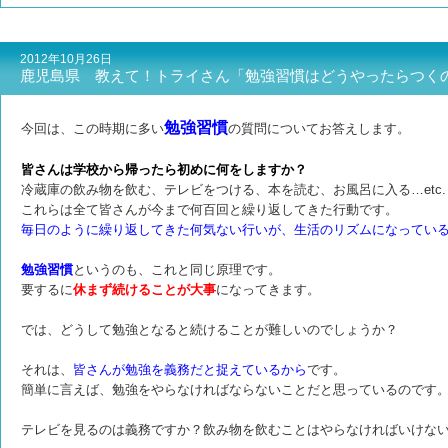
2012年10月26日
鹿児島県 教えて！トライさん「勉強習慣はどうやったらつく
勉強習慣
今回は、この時期に多い
の質問についてお答えします。
皆さんは学校から帰ったら初めに何をしますか？
冷蔵庫の飲み物を飲む、テレビをつける、本を読む、お風呂に入る…etc.
これらは全て皆さんが今まで何百回と繰り返してきた行動です。
毎日のように繰り返してきた何気ない行いが、生活のリズムになってい
勉強習慣
というのも、これと同じ原理です。
要するに
休まず続けることが大事
になってきます。
では、どうして勉強となると続けることが難しいのでしょうか？
それは、
皆さんが勉強を義務だと捉えているから
です。
簡単に言えば、勉強をやらなければならないことだと思っているのです
テレビを見るのは義務ですか？飲み物を飲むことはやらなければいけな