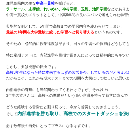
鹿児島県内の主な
中高一貫校
を挙げると、
ラ・サール、志學館、れいめい、神村学園、玉龍、池田学園
などがあり
中高一貫校のメリットとして、中高6年間の長いスパンで考えられた学習
典型的な例として、5年間で高校までの学習内容を終わらせてしまい、
最後の1年間を大学受験に絞った学習へと切り替える
というものです。
そのため、必然的に授業進度は早まり、日々の学習への負担はどうして
特に定期テストは、内部進学を目指す皆さんにとっては精神的にもキツ
しかし、要は発想の転換です。
高校3年生になった時に本来するはずの苦労を今、しているのだと考えれ
だからこそ、これから期末テストまでの期間を大切にして欲しいと思い
内部進学の有無にも当然関わってくるわけですが、それ以上に
3年生の皆さんは、高校への準備だという高い意識を持って勉学に臨んで
どうせ経験する苦労だと割り切って、今から苦労しておきましょう。
内部進学を勝ち取り、高校でのスタートダッシュを決
そして
必ず数年後の自分にとってプラスになるはずです。