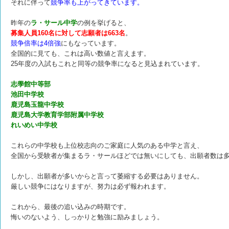
それに伴って
競争率も上がってきています。
昨年の
ラ・サール中学
の例を挙げると、
募集人員160名に対して志願者は663名
。
競争倍率は4倍強
にもなっています。
全国的に見ても、これは高い数値と言えます。
25年度の入試もこれと同等の競争率になると見込まれています。
志學館中等部
池田中学校
鹿児島玉龍中学校
鹿児島大学教育学部附属中学校
れいめい中学校
これらの中学校も上位校志向のご家庭に人気のある中学と言え、
全国から受験者が集まるラ・サールほどでは無いにしても、
出願者数は
しかし、出願者が多いからと言って萎縮する必要はありません。
厳しい競争にはなりますが、努力は必ず報われます。
これから、最後の追い込みの時期です。
悔いのないよう、しっかりと勉強に励みましょう。