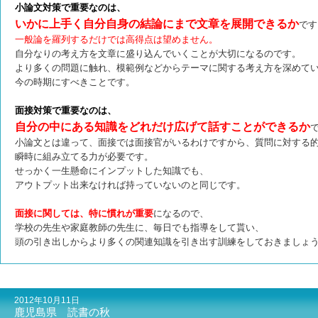
小論文対策で重要なのは、
いかに上手く自分自身の結論にまで文章を展開できるか
です
一般論を羅列するだけでは高得点は望めません。
自分なりの考え方を文章に盛り込んでいくことが大切になるのです。
より多くの問題に触れ、模範例などからテーマに関する考え方を深めて
今の時期にすべきことです。
面接対策で重要なのは、
自分の中にある知識をどれだけ広げて話すことができるか
小論文とは違って、面接では面接官がいるわけですから、質問に対する
瞬時に組み立てる力が必要です。
せっかく一生懸命にインプットした知識でも、
アウトプット出来なければ持っていないのと同じです。
面接に関しては、特に慣れが重要
になるので、
学校の先生や家庭教師の先生に、毎日でも指導をして貰い、
頭の引き出しからより多くの関連知識を引き出す訓練をしておきましょ
2012年10月11日
鹿児島県 読書の秋