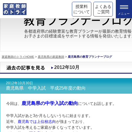
授業料
よくある
について
ご質問
トライの教育理念
各都道府県の経験豊富な教育プランナーが最新の教育情報
お子さまの目標達成をサポートする情報を発信いたします
成績が上がる理由
コース情報
家庭教師のトライHOME
>
鹿児島県の家庭教師
>
鹿児島県の教育プランナーブログ
都道府県別情報
2012年10月
合格体験談
2012年10月30日
キャンペーン情報
鹿児島県 中学入試 平成25年度の動向
受験情報
鹿児島県の中学入試の動向
今回は、
についてお話します。
中学入試があと3か月もしないうちに始まります。
近年、
鹿児島では上位校志向
が強まっており、
中学入試を考えるご家庭が多くなってきています。