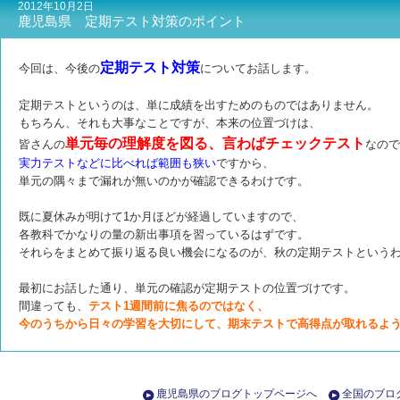
2012年10月2日
鹿児島県 定期テスト対策のポイント
定期テスト対策
今回は、今後の
についてお話します。
定期テストというのは、単に成績を出すためのものではありません。
もちろん、それも大事なことですが、本来の位置づけは、
単元毎の理解度を図る、言わばチェックテスト
皆さんの
なので
実力テストなどに比べれば範囲も狭い
ですから、
単元の隅々まで漏れが無いのかが確認できるわけです。
既に夏休みが明けて1か月ほどが経過していますので、
各教科でかなりの量の新出事項を習っているはずです。
それらをまとめて振り返る良い機会になるのが、秋の定期テストという
最初にお話した通り、単元の確認が定期テストの位置づけです。
間違っても、
テスト1週間前に焦るのではなく、
今のうちから日々の学習を大切にして、期末テストで高得点が取れるよ
鹿児島県のブログトップページへ
全国のブロ