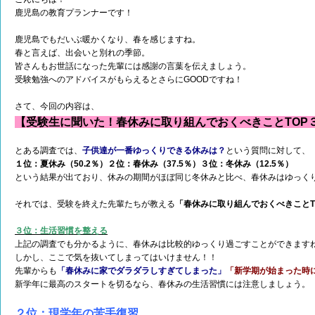
鹿児島の教育プランナーです！
鹿児島でもだいぶ暖かくなり、春を感じますね。
春と言えば、出会いと別れの季節。
皆さんもお世話になった先輩には感謝の言葉を伝えましょう。
受験勉強へのアドバイスがもらえるとさらにGOODですね！
さて、今回の内容は、
【受験生に聞いた！春休みに取り組んでおくべきことTOP
とある調査では、
子供達が一番ゆっくりできる休みは？
という質問に対して、
１位：夏休み（50.2％）２位：春休み（37.5％）３位：冬休み（12.5％）
という結果が出ており、休みの期間がほぼ同じ冬休みと比べ、春休みはゆっく
それでは、受験を終えた先輩たちが教える
「春休みに取り組んでおくべきことT
３位：生活習慣を整える
上記の調査でも分かるように、春休みは比較的ゆっくり過ごすことができます
しかし、ここで気を抜いてしまってはいけません！！
先輩からも
「春休みに家でダラダラしすぎてしまった」
「新学期が始まった時
新学年に最高のスタートを切るなら、春休みの生活習慣には注意しましょう。
２位：現学年の苦手復習