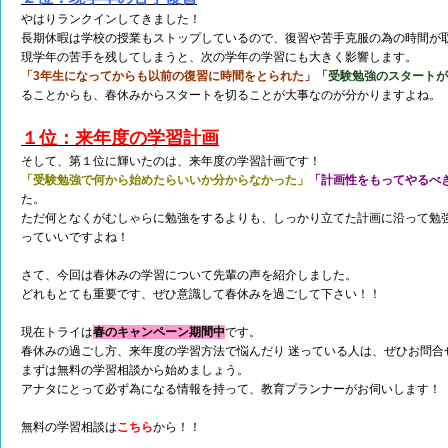
やはりランクインしてきました！
長期休暇は学校の授業もストップしているので、復習や苦手克服の為の時間が
現学年の苦手を残してしまうと、次の学年の学習にも大きく影響します。
「3年生になってからも以前の復習に時間をとられた」
「受験勉強のスタートが
ることからも、春休みからスタートを切ることが大事なのが分かりますよね。
１位：来年度の学習計画
そして、第１位に輝いたのは、来年度の学習計画です！
「受験勉強で何から始めたらいいか分からなかった」
「計画性をもってやるべ
た。
ただ何となくがむしゃらに勉強をするよりも、しっかり立てた計画に沿って勉
っていいですよね！
さて、今回は春休みの学習について先輩の声を紹介しました。
どれもとても重要です、ぜひ意識して春休みを過ごして下さい！！
現在トライは
春のキャンペーン期間中
です。
春休みの過ごし方、来年度の学習方法で悩んだり 迷っている人は、ぜひお問合
まずは無料の学習相談から始めましょう。
アナタにとって必ず為になる情報を持って、教育プランナーがお伺いします！
無料の学習相談は
こちら
から！！