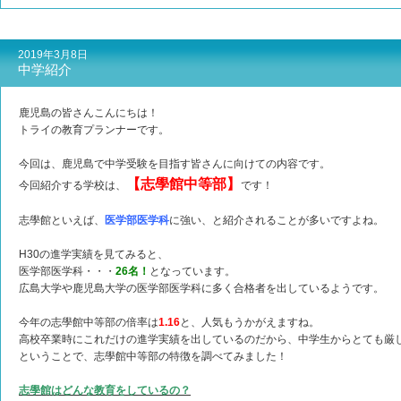
2019年3月8日
中学紹介
鹿児島の皆さんこんにちは！
トライの教育プランナーです。
今回は、鹿児島で中学受験を目指す皆さんに向けての内容です。
【
志學館中等部】
今回紹介する学校は、
です！
志學館といえば、
医学部医学科
に強い、と紹介されることが多いですよね。
H30の進学実績を見てみると、
医学部医学科・・・
26名！
となっています。
広島大学や鹿児島大学の医学部医学科に多く合格者を出しているようです。
今年の志學館中等部の倍率は
1.16
と、人気もうかがえますね。
高校卒業時にこれだけの進学実績を出しているのだから、中学生からとても厳
ということで、志學館中等部の特徴を調べてみました！
志學館はどんな教育をしているの？