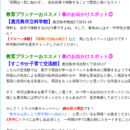
「百聞は一見に如かず」、自分自身で体験することで歴史に強くなろう！
教育プランナーおススメ！
春のお出かけスポット②
【鹿児島市立科学館】
鹿児島市鴨池2丁目31-18
理科も、自分で体験するのが1番ですよね。そして、春休みには小・中学生が
ん！
【ドローン体験】
【桜島の仕組み紹介】
など、気になるイベントばかりです！
科学館のHPを是非チェックしてみてください。
教育プランナーおススメ！
春のお出かけスポット③
【すこやか子育て交流館】
鹿児島市与次郎１丁目10-17
こちらの交流館では、親子で英語が学べるイベントを春休みに開催するようで
外国人の先生による英語の絵本読み聞かせや、簡単な英会話など楽しく英語を
英語に自信のある生徒さん、英語をもっと頑張りたいと思っている生徒さんは
さて、本日は春休みを親子で楽しく過ごす、かつ学べるお出かけスポットにつ
他にも鹿児島には学びスポットがたくさんあるので、是非検索してみてくださ
そして！ トライの春キャンペーン、
締め切り間近
です！
「春休みは楽しんで新学期から始めたい」
と思っているお母様！お急ぎくださ
3月中に
トライにお申し込み頂くと、一年間の中で1番お得にスタートすること