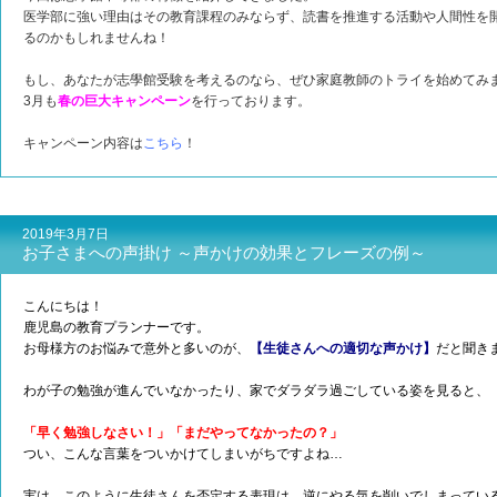
医学部に強い理由はその教育課程のみならず、読書を推進する活動や人間性を
るのかもしれませんね！
もし、あなたが志學館受験を考えるのなら、ぜひ家庭教師のトライを始めてみ
3月も
春の巨大キャンペーン
を行っております。
キャンペーン内容は
こちら
！
2019年3月7日
お子さまへの声掛け ～声かけの効果とフレーズの例～
こんにちは！
鹿児島の教育プランナーです。
お母様方のお悩みで意外と多いのが、
【生徒さんへの適切な声かけ】
だと聞き
わが子の勉強が進んでいなかったり、家でダラダラ過ごしている姿を見ると、
「早く勉強しなさい！」「まだやってなかったの？」
つい、こんな言葉をついかけてしまいがちですよね…
実は、このように生徒さんを否定する表現は、逆にやる気を削いでしまってい