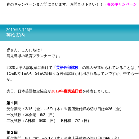
春のキャンペーンまだ間に合います、お問合せ下さい！！→
春のキャンペーン
2019年3月26日
英検案内
皆さん、こんにちは！
鹿児島県の教育プランナーです。
2020大学入試改革に向けて
「英語外部試験」
の導入が進められていることは、
TOEICやTEAP、GTEC等様々な外部試験が利用されるよていですが、中で
か。
先日、日本英語検定協会が
2019年度実施日程
を発表しました。
第１回
受付期間：3/15（金）～5/9（木）※書店受付締め切り日は4/26（金）
一次試験：本会場 6/2（日）
二次試験：A日程 6/30（日） B日程 7/7（日）
第２回
受付期間：8/1（木）～9/12（木）※書店受付締め切り日は9/6（金）