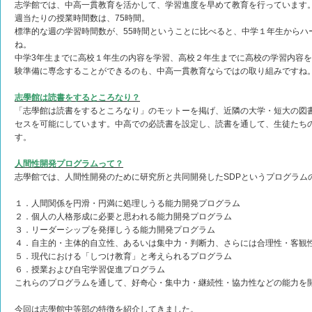
志学館では、中高一貫教育を活かして、学習進度を早めて教育を行っています
週当たりの授業時間数は、75時間。
標準的な週の学習時間数が、55時間ということに比べると、中学１年生からハ
ね。
中学3年生までに高校１年生の内容を学習、高校２年生までに高校の学習内容
験準備に専念することができるのも、中高一貫教育ならではの取り組みですね
志學館は読書をするところなり？
「志學館は読書をするところなり」のモットーを掲げ、近隣の大学・短大の図
セスを可能にしています。中高での必読書を設定し、読書を通して、生徒たち
す。
人間性開発プログラムって？
志學館では、人間性開発のために研究所と共同開発したSDPというプログラム
１．人間関係を円滑・円満に処理しうる能力開発プログラム
２．個人の人格形成に必要と思われる能力開発プログラム
３．リーダーシップを発揮しうる能力開発プログラム
４．自主的・主体的自立性、あるいは集中力・判断力、さらには合理性・客観
５．現代における「しつけ教育」と考えられるプログラム
６．授業および自宅学習促進プログラム
これらのプログラムを通して、好奇心・集中力・継続性・協力性などの能力を
今回は志學館中等部の特徴を紹介してきました。