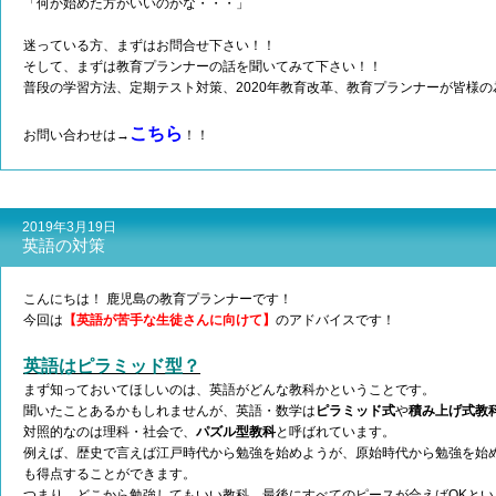
「何か始めた方がいいのかな・・・」
迷っている方、まずはお問合せ下さい！！
そして、まずは教育プランナーの話を聞いてみて下さい！！
普段の学習方法、定期テスト対策、2020年教育改革、教育プランナーが皆様
こちら
お問い合わせは→
！！
2019年3月19日
英語の対策
こんにちは！ 鹿児島の教育プランナーです！
今回は
【英語が苦手な生徒さんに向けて】
のアドバイスです！
英語はピラミッド型？
まず知っておいてほしいのは、英語がどんな教科かということです。
聞いたことあるかもしれませんが、英語・数学は
ピラミッド式
や
積み上げ式教
対照的なのは理科・社会で、
パズル型教科
と呼ばれています。
例えば、歴史で言えば江戸時代から勉強を始めようが、原始時代から勉強を始
も得点することができます。
つまり、どこから勉強してもいい教科、最後にすべてのピースが合えばOKとい