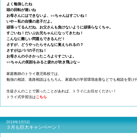
よく勉強したね
頭の回転が速いね
お母さんにはできないよ、○○ちゃんはすごいね！
いや～私の自慢の息子だよ。
頑張ってるんだね、お父さんも負けないように頑張らなくちゃ。
すごいね！だいぶお兄ちゃんになってきたね！
こんなに難しい問題もできるんだ！
さすが、どうやったらそんなに覚えられるの？
さすがはパパの子だね！
お母さんの小さかったころよりすごいよ。
○○ちゃんの笑顔をみると疲れが吹き飛ぶな～
家庭教師のトライ鹿児島校では、
勉強の相談、進路相談はもちろん、家庭内の学習環境改善などでも相談を受け
生徒さんのことで困ったことがあれば、トライにお任せください！
トライ式学習法は
こちら
2019年3月5日
３月も巨大キャンペーン！