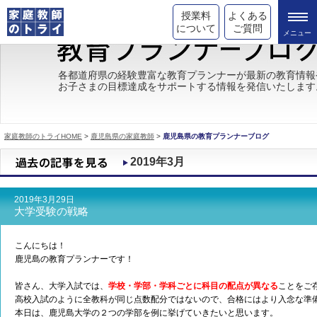
授業料
よくある
について
ご質問
トライの教育理念
各都道府県の経験豊富な教育プランナーが最新の教育情報
お子さまの目標達成をサポートする情報を発信いたします
成績が上がる理由
コース情報
家庭教師のトライHOME
>
鹿児島県の家庭教師
>
鹿児島県の教育プランナーブログ
都道府県別情報
2019年3月
合格体験談
2019年3月29日
キャンペーン情報
大学受験の戦略
受験情報
こんにちは！
鹿児島の教育プランナーです！
皆さん、大学入試では、
学校・学部・学科ごとに科目の配点が異なる
ことをご
高校入試のように全教科が同じ点数配分ではないので、合格にはより入念な準
本日は、鹿児島大学の２つの学部を例に挙げていきたいと思います。