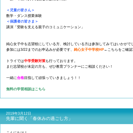
＜児童の皆さん＞
数学・ダンス授業体験
＜保護者の皆さま＞
講演「受験を支える親子のコミュニケーション」
純心女子中を志望校にしている方、検討している方は参加してみてはいかがで
参加には3/22までのお申込みが必要です、
純心女子中学校HP
←こちらをご確認
トライでは
中学受験対策
も行っております。
まだ志望校が未定の方も、ぜひ教育プランナーにご相談ください！
一緒に
合格
目指して頑張っていきましょう！！
無料の学習相談はこちら
2019年3月12日
先輩に聞く「春休みの過ごし方」
こんにちは！