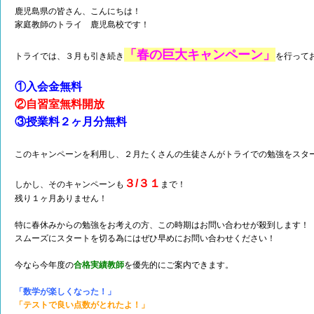
鹿児島県の皆さん、こんにちは！
家庭教師のトライ 鹿児島校です！
「春の巨大キャンペーン」
トライでは、３月も引き続き
を行って
①入会金無料
②自習室無料開放
③授業料２ヶ月分無料
このキャンペーンを利用し、２月たくさんの生徒さんがトライでの勉強をスタ
３/３１
しかし、そのキャンペーンも
まで！
残り１ヶ月ありません！
特に春休みからの勉強をお考えの方、この時期はお問い合わせが殺到します！
スムーズにスタートを切る為にはぜひ早めにお問い合わせください！
今なら今年度の
合格実績教師
を優先的にご案内できます。
「数学が楽しくなった！」
「テストで良い点数がとれたよ！」