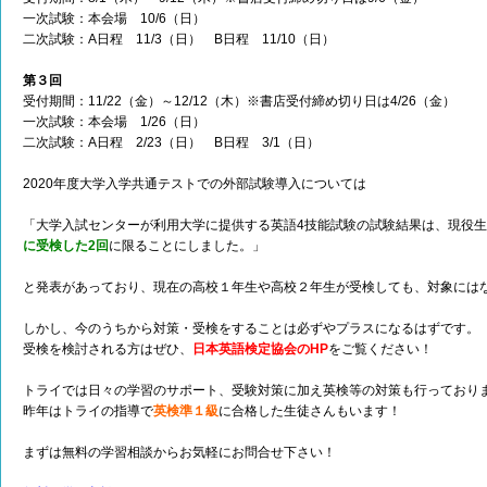
一次試験：本会場 10/6（日）
二次試験：A日程 11/3（日） B日程 11/10（日）
第３回
受付期間：11/22（金）～12/12（木）※書店受付締め切り日は4/26（金）
一次試験：本会場 1/26（日）
二次試験：A日程 2/23（日） B日程 3/1（日）
2020年度大学入学共通テストでの外部試験導入については
「大学入試センターが利用大学に提供する英語4技能試験の試験結果は、現役
に受検した2回
に限ることにしました。」
と発表があっており、現在の高校１年生や高校２年生が受検しても、対象には
しかし、今のうちから対策・受検をすることは必ずやプラスになるはずです。
受検を検討される方はぜひ、
日本英語検定協会のHP
をご覧ください！
トライでは日々の学習のサポート、受験対策に加え英検等の対策も行っており
昨年はトライの指導で
英検準１級
に合格した生徒さんもいます！
まずは無料の学習相談からお気軽にお問合せ下さい！