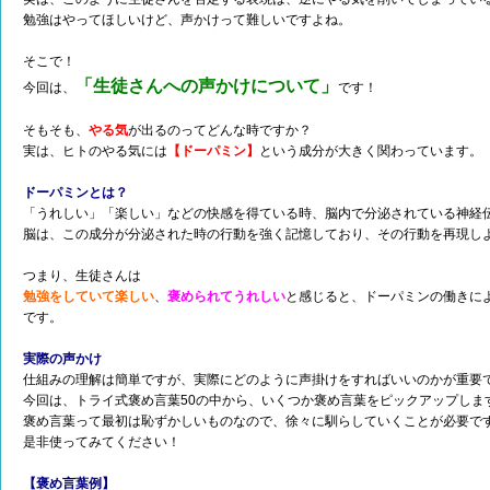
勉強はやってほしいけど、声かけって難しいですよね。
そこで！
「生徒さんへの声かけについて」
今回は、
です！
そもそも、
やる気
が出るのってどんな時ですか？
実は、ヒトのやる気には
【ドーパミン】
という成分が大きく関わっています。
ドーパミンとは？
「うれしい」「楽しい」などの快感を得ている時、脳内で分泌されている神経
脳は、この成分が分泌された時の行動を強く記憶しており、その行動を再現し
つまり、生徒さんは
勉強をしていて楽しい
、
褒められてうれしい
と感じると、ドーパミンの働きに
です。
実際の声かけ
仕組みの理解は簡単ですが、実際にどのように声掛けをすればいいのかが重要
今回は、トライ式褒め言葉50の中から、いくつか褒め言葉をピックアップしま
褒め言葉って最初は恥ずかしいものなので、徐々に馴らしていくことが必要で
是非使ってみてください！
【褒め言葉例】