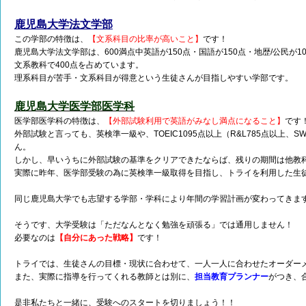
鹿児島大学法文学部
この学部の特徴は、
【文系科目の比率が高いこと】
です！
鹿児島大学法文学部は、600満点中英語が150点・国語が150点・地歴/公民が
文系教科で400点を占めています。
理系科目が苦手・文系科目が得意という生徒さんが目指しやすい学部です。
鹿児島大学医学部医学科
医学部医学科の特徴は、
【外部試験利用で英語がみなし満点になること】
です
外部試験と言っても、英検準一級や、TOEIC1095点以上（R&L785点以上、
ん。
しかし、早いうちに外部試験の基準をクリアできたならば、残りの期間は他教
実際に昨年、医学部受験の為に英検準一級取得を目指し、トライを利用した生
同じ鹿児島大学でも志望する学部・学科により年間の学習計画が変わってきま
そうです、大学受験は「ただなんとなく勉強を頑張る」では通用しません！
必要なのは
【自分にあった戦略】
です！
トライでは、生徒さんの目標・現状に合わせて、一人一人に合わせたオーダー
また、実際に指導を行ってくれる教師とは別に、
担当教育プランナー
がつき、
是非私たちと一緒に、受験へのスタートを切りましょう！！