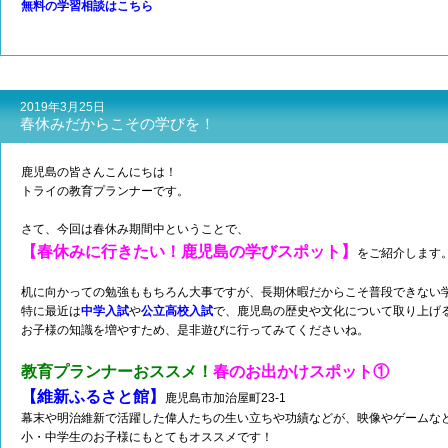
無料の学習相談はこちら
2019年3月25日
春休みだからこその学びを！
鹿児島の皆さんこんにちは！
トライの教育プランナーです。
さて、今回は春休み期間中ということで、
【春休みに行きたい！鹿児島の学びスポット】
をご紹介します
机に向かっての勉強ももちろん大事ですが、長期休暇だからこそ普段できない
特に最近は
中学入試
や
公立高校入試
で、鹿児島の歴史や文化について取り上げ
お子様の知識を増やすため、是非遊びに行ってみてくださいね。
教育プランナーおススメ！
春のお出かけスポット①
【維新ふるさと館】
鹿児島市加治屋町23-1
幕末や明治維新で活躍した偉人たちの生い立ちや功績などが、映像やゲームな
小・中学生のお子様にもとてもオススメです！