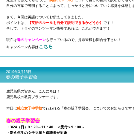
先生から教えてもらった
「英語のルール」
に
ついて自分の言葉で説明してもら
自分の言葉で説明することによって、しっかりと身についていく感覚を体感し
さて、今回は英語についてお伝えしてきました。
ポイントは、
【英語のルールを自分で説明できるかどうか】
です！
そして、トライのマンツーマン指導であれば、これができます！
現在は
春のキャンペーン
も行っているので、是非皆様お問合せ下さい！
こちら
キャンペーン内容は
2019年3月15日
春の親子学習会
鹿児島県の皆さん、こんにちは！
鹿児島校の教育プランナーです。
本日は
純心女子中学校
で行われる「春の親子学習会」についてのお知らせです
春の親子学習会
・3/24（日）9：20～11：40 ＜受付＞9：00～
・新６年生の女子児童と保護者が対象