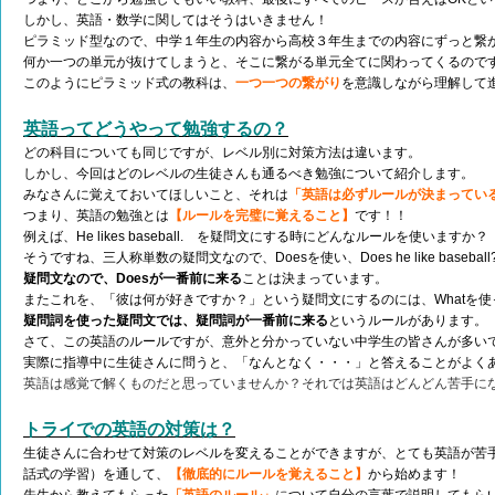
しかし、英語・数学に関してはそうはいきません！
ピラミッド型なので、中学１年生の内容から高校３年生までの内容にずっと繋
何か一つの単元が抜けてしまうと、そこに繋がる単元全てに関わってくるので
このようにピラミッド式の教科は、
一つ一つの繋がり
を意識しながら理解して
英語ってどうやって勉強するの？
どの科目についても同じですが、レベル別に対策方法は違います。
しかし、今回はどのレベルの生徒さんも通るべき勉強について紹介します。
みなさんに覚えておいてほしいこと、それは
「英語は必ずルールが決まってい
つまり、英語の勉強とは
【ルールを完璧に覚えること】
です！！
例えば、He likes baseball. を疑問文にする時にどんなルールを使いますか？
そうですね、三人称単数の疑問文なので、Doesを使い、Does he like baseba
疑問文なので、Doesが一番前に来る
こと
は決まっています。
またこれを、「彼は何が好きですか？」という疑問文にするのには、Whatを使って、Wh
疑問詞を使った疑問文では、疑問詞が一番前に来る
というルールがあります。
さて、この英語のルールですが、意外と分かっていない中学生の皆さんが多い
実際に指導中に生徒さんに問うと、「なんとなく・・・」と答えることがよく
英語は感覚で解くものだと思っていませんか？それでは英語はどんどん苦手に
トライでの英語の対策は？
生徒さんに合わせて対策のレベルを変えることができますが、とても英語が苦
話式の学習）を通して、
【徹底的にルールを覚えること】
から始めます！