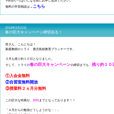
予約がいっぱいになる前にお申し込みください。
こちら
無料の学習相談は→
2019年3月22日
春の巨大キャンペーン締切迫る！
皆さん、こんにちは！
家庭教師のトライ 鹿児島校教育プランナーです。
３月も残り約１０日となりました。
春の巨大キャンペーン
残り約１０
そして、トライの
の締切までも、
①入会金無料
②自習室無料開放
③授業料２ヵ月分無料
この巨大な特典が、
3/31
までとなっております！！
「４月からの勉強どうしようかな・・」