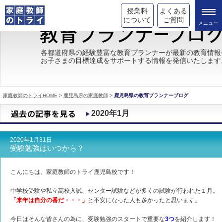
授業料
よくある
について
ご質問
トライの教育理念
各都道府県の経験豊富な教育プランナーが最新の教育情報
お子さまの目標達成をサポートする情報を発信いたします
成績が上がる理由
コース情報
家庭教師のトライHOME
>
鹿児島県の家庭教師
>
鹿児島県の教育プランナーブログ
都道府県別情報
2020年1月
合格体験談
2020年1月31日
キャンペーン情報
受験勉強はいつから？
受験情報
こんにちは、家庭教師のトライ鹿児島校です！
中学校受験や私立高校入試、センター試験などが多くの試験が行われた１月。
「来年は自分の番だ・・・」
と不安になった人も多かったと思います。
今日はそんな皆さんの為に、受験勉強のスタートで重要な
3
つ
を紹介します！