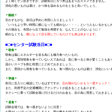
よく聞くゲン担ぎですが、試験前日にカツ丼はあまりおススメできません。
消化の悪いものは避け、かつ体を温めるものをとると良いでしょう。
＊睡眠＊
言わずもがな、前日は早めに布団に入りましょう！
「いつもより早い時間に横になっても眠れない・・・」という人もいるかもし
その場合も、布団から出て勉強を再開する、なんてことのないように！
眠れなくても、
横になって目を閉じているだけでも体は休まります。
■□■センター試験当日■□■
＊朝食＊
朝食は脳にエネルギーを送る為にも極力食べたいもの。
しかし、普段朝食を食べていない人であれば、急に食べると体が驚くこともあ
温かいスープを飲む程度にとどめておきましょう。
また、普段から朝食を食べている人も、食べ慣れないものは避け、消化にいい
＊準備＊
前日に念入りに確認しているはずですが、
忘れ物がないかもう一度チェック！
また、利用予定の交通機関にアクシデントが起きることもあります。
タクシーに乗って試験会場に行けるだけのお金も、念の為に用意しておきまし
＊昼食＊
試験会場では、食べ過ぎないように注意！
お腹がいっぱいになってしまうと、脳の働きを妨げてしまいます。