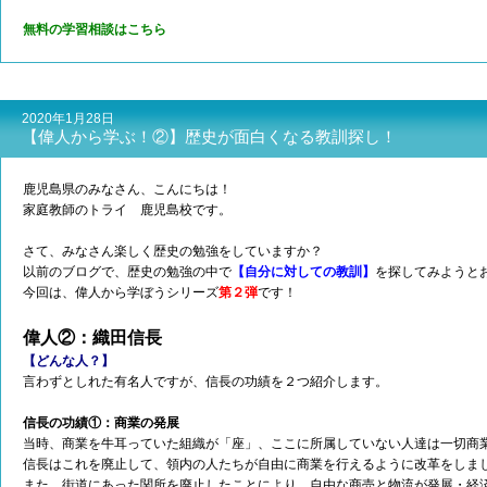
無料の学習相談はこちら
2020年1月28日
【偉人から学ぶ！②】歴史が面白くなる教訓探し！
鹿児島県のみなさん、こんにちは！
家庭教師のトライ 鹿児島校です。
さて、みなさん楽しく歴史の勉強をしていますか？
以前のブログで、歴史の勉強の中で
【自分に対しての教訓】
を探してみようと
今回は、偉人から学ぼうシリーズ
第２弾
です！
偉人②：織田信長
【どんな人？】
言わずとしれた有名人ですが、信長の功績を２つ紹介します。
信長の功績①：商業の発展
当時、商業を牛耳っていた組織が「座」、ここに
所属していない人達は一切商
信長はこれを廃止して、領内の人たちが自由に商業を行えるように改革をしま
また、街道にあった関所を廃止したことにより、
自由な商売と物流が発展・経