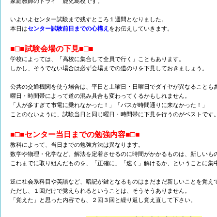
家庭教師のトライ 鹿児島校です。
いよいよセンター試験まで残すところ１週間となりました。
本日は
センター試験前日までの心構
え
をお伝えしていきます。
■□■試験会場の下見■□■
学校によっては、「高校に集合して全員で行く」こともあります。
しかし、そうでない場合は必ず会場までの道のりを下見しておきましょう。
公共の交通機関を使う場合は、平日と土曜日・日曜日でダイヤが異なることも
曜日・時間帯によって道の混み具合も変わってくるかもしれません。
「人が多すぎて市電に乗れなかった！」「バスが時間通りに来なかった！」
ことのないように、試験当日と同じ曜日・時間帯に下見を行うのがベストです
■□■センター当日までの勉強内容■□■
教科によって、当日までの勉強方法は異なります。
数学や物理・化学など、解法を定着させるのに時間がかかるものは、新しいも
これまでに取り組んだものを、「正確に」「速く」解けるか、ということに集
逆に社会系科目や英語など、暗記が鍵となるものはまだまだ新しいことを覚え
ただし、１回だけで覚えられるということは、そうそうありません。
「覚えた」と思った内容でも、２回３回と繰り返し覚え直して下さい。