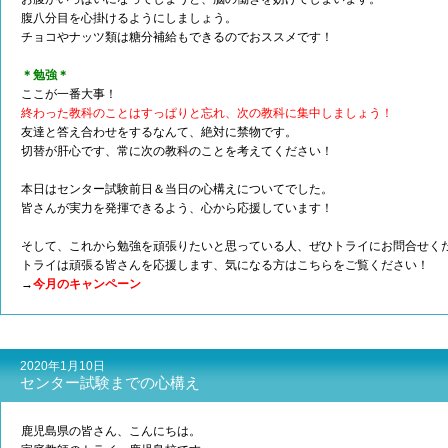
腹八分目を心掛けるようにしましょう。
チョコやナッツ類は糖分補給もできるのでおススメです！
＊勉強＊
ここが一番大事！
終わった教科のことはすっぱりと忘れ、次の教科に集中しましょう！
友達と答え合わせをするなんて、絶対に禁物です。
切替が肝心です、常に次の教科のことを考えてください！
本日はセンター試験前日＆当日の心構えについてでした。
皆さんが実力を発揮できるよう、心から応援しています！
そして、これから勉強を頑張りたいと思っている人、ぜひトライにお問合せく
トライは頑張る皆さんを応援します、気になる方はこちらをご覧ください！
→
今月のキャンペーン
2020年1月10日
センター試験までの心構え
鹿児島県の皆さん、こんにちは。