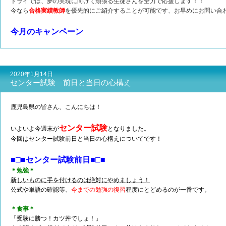
トライでは、夢の実現に向けて頑張る生徒さんを全力で応援します！！
今なら
合格実績教師
を優先的にご紹介することが可能です、お早めにお問い合
今月のキャンペーン
2020年1月14日
センター試験 前日と当日の心構え
鹿児島県の皆さん、こんにちは！
センター試験
いよいよ今週末が
となりました。
今回はセンター試験前日と当日の心構えについてです！
■□■センター試験前日■□■
＊勉強＊
新しいものに手を付けるのは絶対にやめましょう！
公式や単語の確認等、
今までの勉強の復習
程度にとどめるのが一番です。
＊食事＊
「受験に勝つ！カツ丼でしょ！」