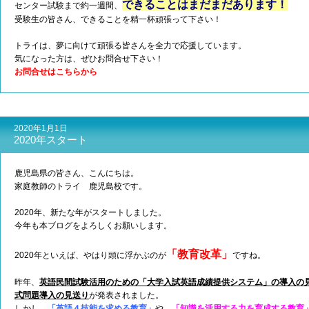
できることはまだまだあります！
センター試験まで約一週間、
受験生の皆さん、できることを精一杯頑張って下さい！
トライは、夢に向けて頑張る皆さんを全力で応援しています。
気になった方は、ぜひお問合せ下さい！
お問合せはこちらから
2020年1月1日
2020年スタート
鹿児島県の皆さん、こんにちは。
家庭教師のトライ 鹿児島校です。
2020年、新たな年がスタートしました。
今年も本ブログをよろしくお願いします。
「教育改革」
2020年といえば、やはり頭に浮かぶのが
ですね。
昨年、
英語民間試験活用のための「大学入試英語成績提供システム」の導入の
式問題導入の見送り
が発表されました。
しかし、
「英語４技能を求める教育」
や、
「知識を活用する力を育成する教育