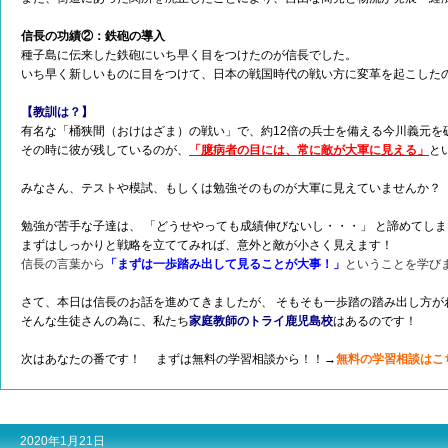
信長の功績②：鉄砲の導入
種子島に伝来した鉄砲にいち早く目をつけたのが信長でした。
いち早く新しいものに目をつけて、日本の戦国時代の戦い方に変革を起こした
【教訓は？】
有名な「桶狭間（おけはざま）の戦い」で、約12倍の兵士を備える今川義元を
その時に彼が残しているのが、
「臆病者の目には、常に敵が大軍に見える」
と
みなさん、テストや模試、もしくは勉強そのものが大軍に見えていませんか？
勉強が苦手な子達は、 「どうせやっても成績伸びないし・・・」 と諦めてし
まずはしっかりと戦略を立ててみれば、意外と敵が小さく見えます！
信長の言葉から
「まずは一歩踏み出して見ることが大事！」
ということを学び
さて、本日は信長のお話を進めてきましたが、 そもそも一歩踏の踏み出し方が
そん
な生徒さんの為に、私たち
家庭教師のトライ鹿児島校
はあるのです！
次はあなたの番です！ まずは無料の学習相談から！！→
無料の学習相談はこ
2020年1月21日