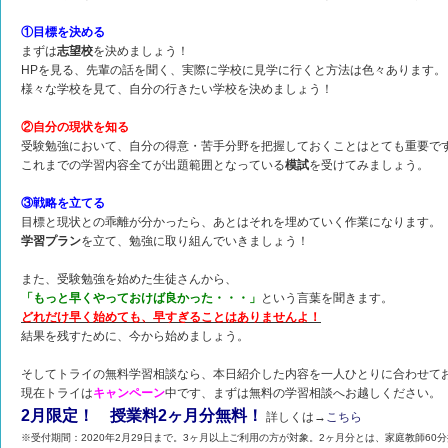
①目標を決める
まずは
志望校
を決めましょう！
HPを見る、先輩の話を聞く、実際に学校に見学に行くと方法は色々あります。
様々な学校を見て、自分の行きたい学校を決めましょう！
②自分の現状を知る
受験勉強において、自分の得意・苦手分野を把握しておくことはとても重要で
これまでの学習内容全てが出題範囲となっている
模試
を受けてみましょう。
③戦略を立てる
目標と現状との乖離が分かったら、あとはそれを埋めていく作業になります。
学習プラン
を立て、勉強に取り組んでいきましょう！
また、受験勉強を始めた生徒さんから、
「もっと早くやっておけば良かった・・・」
という言葉を聞きます。
どれだけ早く始めても、早すぎることはありませんよ！
結果を残すために、今から始めましょう。
そしてトライの無料学習相談なら、本日紹介した内容を一人ひとりに合わせて
現在トライは
キャンペーン
中です、まずは無料の学習相談へお越しください。
2月限定！ 授業料2ヶ月分無料！
詳しくは→
こちら
※受付期間：2020年2月29日まで。3ヶ月以上ご利用の方が対象。2ヶ月分とは、家庭教師60分