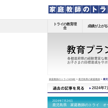
トライの教育理
成績が上がる
念
各都道府県の経験豊富な教
お子さまの目標達成をサポ
家庭教師のトライHOME
>
鹿児島県の家庭教師
>
鹿児
2024年7
2024年7月24日
鹿児島県 家庭教師のトライ オ