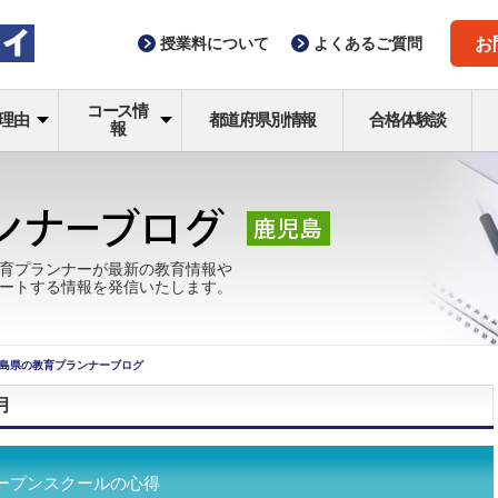
授業料
について
よくある
ご質問
お
コース情
理由
都道府県別情報
合格体験談
報
育プランナーが最新の教育情報や
ートする情報を発信いたします。
島県の教育プランナーブログ
月
ープンスクールの心得