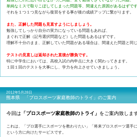
単純なミスで取りこぼしてしまった問題等、間違えた原因があるはずで
それを１つ１つ見ながら復習をする事が後の成績アップに繋がります。
また、正解した問題も見直すようにしましょう。
勉強してしっかり自分の実力になっている問題もあれば、
まぐれで正解（記号選択問題など）した問題もあるはずです。
理解不十分のまま、正解していた問題がある場合は、間違えた問題と同
テストの見直しは返却された直後が勝負です。
特に中学生においては、高校入試の内申点に大きく関わってきます。
１回１回のテストを大事にし、学力を向上させていきましょう。
2012年5月28日
熊本県 「プロスポーツ家庭教師のトライ」のご案内
今回は
「プロスポーツ家庭教師のトライ」
をご案内致しま
これは、「プロ選手にスポーツを教わりたい」「将来プロスポーツ選手
という方に向けたサービスです。