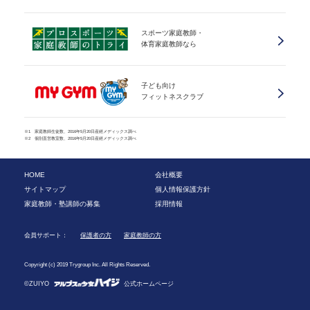
スポーツ家庭教師・
体育家庭教師なら
子ども向け
フィットネスクラブ
※1 家庭教師生徒数、2016年5月20日産經メディックス調べ
※2 個別直営教室数、2016年5月20日産經メディックス調べ
HOME
会社概要
サイトマップ
個人情報保護方針
家庭教師・塾講師の募集
採用情報
会員サポート：
保護者の方
家庭教師の方
Copyright (c) 2019 Trygroup Inc. All Rights Reserved.
©ZUIYO
公式ホームページ