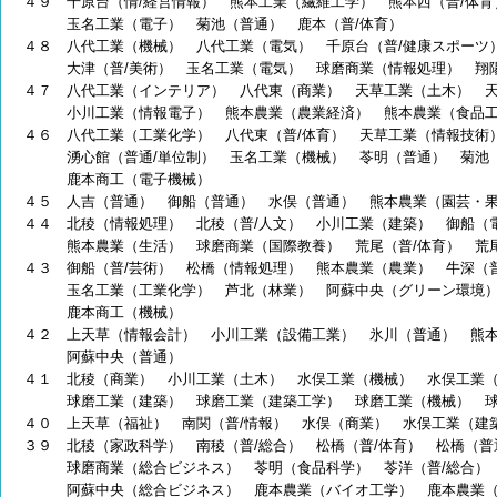
４９ 千原台（情/経営情報） 熊本工業（繊維工学） 熊本西（普/体
玉名工業（電子） 菊池（普通）
鹿本（普/体育）
４８ 八代工業（機械） 八代工業（電気） 千原台（普/健康スポーツ
大津（普/美術） 玉名工業（電気）
球磨商業（情報処理） 翔
４７ 八代工業（インテリア） 八代東（商業） 天草工業（土木） 
小川工業（情報電子）
熊本農業（農業経済） 熊本農業（食品
４６ 八代工業（工業化学） 八代東（普/体育） 天草工業（情報技術
湧心館（普通/単位制） 玉名工業（機械）
苓明（普通） 菊池（
鹿本商工（電子機械）
４５ 人吉（普通） 御船（普通） 水俣（普通） 熊本農業（園芸・
４４ 北稜（情報処理） 北稜（普/人文） 小川工業（建築） 御船（
熊本農業（生活）
球磨商業（国際教養） 荒尾（普/体育） 荒
４３ 御船（普/芸術） 松橋（情報処理） 熊本農業（農業） 牛深（
玉名工業（工業化学） 芦北（林業）
阿蘇中央（グリーン環境）
鹿本商工（機械）
４２ 上天草（情報会計） 小川工業（設備工業） 氷川（普通） 熊
阿蘇中央（普通）
４１ 北稜（商業） 小川工業（土木） 水俣工業（機械） 水俣工業
球磨工業（建築）
球磨工業（建築工学） 球磨工業（機械） 
４０ 上天草（福祉） 南関（普/情報） 水俣（商業） 水俣工業（建
３９ 北稜（家政科学） 南稜（普/総合） 松橋（普/体育） 松橋（
球磨商業（総合ビジネス）
苓明（食品科学） 苓洋（普/総合）
阿蘇中央（総合ビジネス） 鹿本農業（バイオ工学）
鹿本農業