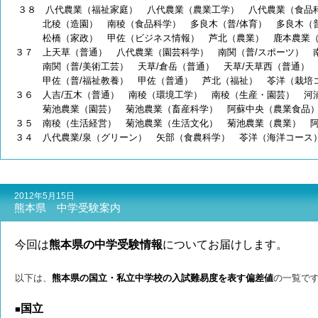
３８ 八代農業（福祉家庭） 八代農業（農業工学） 八代農業（食品
北稜（造園） 南稜（食品科学）
多良木（普/体育） 多良木（
松橋（家政） 甲佐（ビジネス情報） 芦北（農業）
鹿本農業
３７ 上天草（普通） 八代農業（園芸科学） 南関（普/スポーツ） 
南関（普/美術工芸） 天草/倉岳（普通）
天草/天草西（普通） 
甲佐（普/福祉教養） 甲佐（普通） 芦北（福祉） 苓洋（栽培コ
３６ 人吉/五木（普通） 南稜（環境工学） 南稜（生産・園芸） 河
菊池農業（園芸）
菊池農業（畜産科学） 阿蘇中央（農業食品
３５ 南稜（生活経営） 菊池農業（生活文化） 菊池農業（農業） 
３４ 八代農業/泉（グリーン） 矢部（食農科学） 苓洋（海洋コース
2012年5月15日
熊本県 中学受験案内
今回は
熊本県の中学受験情報
についてお届けします。
以下は、
熊本県の国立・私立中学校の入試難易度を表す偏差値
の一覧で
国立
■