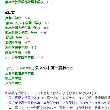
熊本大教育学部附属中学校
６５
私立
■
真和中学校
５６
熊本マリスト学園中学校
５２
熊本学園大学付属中学校
５０
熊本信愛女学院中学校
４８
尚綱中学校
４７
文徳中学校
４７
九州学院中学校
４６
鎮西中学校
４５
ルーテル学院中学校
４５
公立の中高一貫校
また、以下の３校は
です。
玉名高校附属中学校
宇土中学校
八代中学校
中学校を受験するメリットとしては次のような事が挙げられます。
・良い環境で学習できる
（中高一貫のプログラム、友人関係、授業環境
・多くが中高一貫校の為、６年間かけて大学受験までのカリキュラムが
→ 高２までに全範囲を終わらせ、高校３年生は受験対策に特化でき