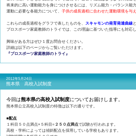
将来的に高い運動能力を身につけさせるには、リズム能力・バランス能
運動に必要な各能力について、
子供の成長過程に合わせた運動環境を与
これらの成長過程をグラフで表したものを、
スキャモンの発育発達曲線
プロスポーツ家庭教師のトライでは、この理論に基づいた指導にも対応
興味がある方はぜひ１度お問合せください。
詳細は以下のページからご覧いただけます。
『プロスポーツ家庭教師のトライ』
2012年5月24日
熊本県 高校入試制度
今回は
熊本県の高校入試制度
についてお届けします。
熊本県公立高校入試制度の特徴は以下の通りです。
■配点
１科目５０点満点×５科目=
２５０点満点
で試験が行われます。
高校・学科によっては傾斜配点を採用している学校もあります。