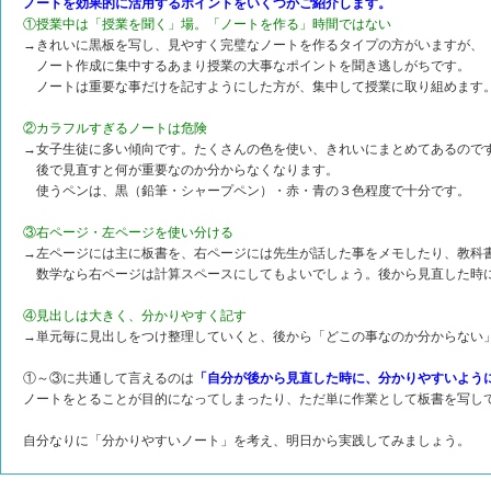
ノートを効果的に活用するポイントをいくつかご紹介します。
①授業中は「授業を聞く」場。「ノートを作る」時間ではない
→きれいに黒板を写し、見やすく完璧なノートを作るタイプの方がいますが、
ノート作成に集中するあまり授業の大事なポイントを聞き逃しがちです。
ノートは重要な事だけを記すようにした方が、集中して授業に取り組めます
②カラフルすぎるノートは危険
→女子生徒に多い傾向です。たくさんの色を使い、きれいにまとめてあるので
後で見直すと何が重要なのか分からなくなります。
使うペンは、黒（鉛筆・シャープペン）・赤・青の３色程度で十分です。
③右ページ・左ページを使い分ける
→左ページには主に板書を、右ページには先生が話した事をメモしたり、教科
数学なら右ページは計算スペースにしてもよいでしょう。後から見直した時
④見出しは大きく、分かりやすく記す
→単元毎に見出しをつけ整理していくと、後から「どこの事なのか分からない
①～③に共通して言えるのは
「自分が後から見直した時に、分かりやすいよう
ノートをとることが目的になってしまったり、ただ単に作業として板書を写し
自分なりに「分かりやすいノート」を考え、明日から実践してみましょう。