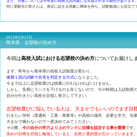
また、日食については今年度の高校入試問題にも出題される可能性があります
特に受験生の皆さんは、身近に起きる現象に興味を持ち、試験勉強にも役立て
2012年5月17日
熊本県 志望校の決め方
今回は
高校入試における志望校の決め方
についてお届けし
まず、昨年から熊本県の高校入試制度が変わり、
後期１回の試験で合否を判定する方式
になりました。
今まで以上に志望校選びは慎重に行わなければいけません。
しかし、安易にランクを下げるのも良くないので、今の時期は入試制度
自分が行きたい高校を目指し努力して下さい。
志望校選びに悩んでいる人は、大まかでもいいのでまず目
行きたい学科（普通科・工業・商業等）や高校の場所、必要な学力、
先
大まかで構わないので一度決めてみてください。
その際、
今の自分の学力より上のランクに目標を設定する事が重要
です
高めの目標を目指し勉強していると、自然と選択肢が広がっていきます