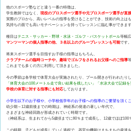
他のスポーツ塾などと違う一番の特徴は、
学生教師ではなく、
現役のプロスポーツ選手や元プロスポーツ選手が直
実際のプロから、高いレベルの指導を受けることができ、技術の向上は
気持ちの面でも高いモチベーションを持ってレッスンに臨む事ができま
種目は
テニス・サッカー・野球・水泳・ゴルフ・バスケットボール
等幅
マンツーマンの個人指導の他、３名以上のグループレッスンも可能
です
将来スポーツ選手を目指すお子様の指導はもちろん、
クラブチームの臨時コーチや、趣味でゴルフをされるお父様へのご指導
これまでも多くの方に利用して頂きました。
今の季節は各学校で体育大会が実施されたり、プール開きが行われたり
「体育大会の100メートル走で良い結果を残したい」「水泳大会で記録を
学校の体育に対する指導にも対応
しております。
小学生以下のお子様や、小学校低学年のお子様への指導のご要望を頂く
幼少期～12歳前後までの時期は、神経系の発達の著しい年代で、
さまざまな神経回路が形成されていく時期です。
（神経系は、生まれてから5歳頃までに80％まで成長し、12歳でほぼ10
この時期、子どもが成長していく過程で、器官や機能はまちまちの発達