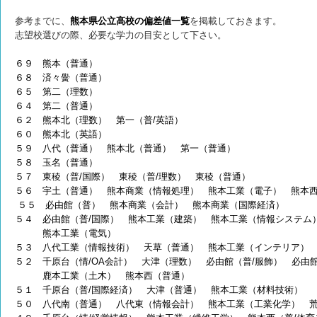
参考までに、
熊本県公立高校の偏差値一覧
を掲載しておきます。
志望校選びの際、必要な学力の目安として下さい。
６９ 熊本（普通）
６８ 済々黌（普通）
６５ 第二（理数）
６４ 第二（普通）
６２ 熊本北（理数） 第一（普/英語）
６０ 熊本北（英語）
５９ 八代（普通） 熊本北（普通） 第一（普通）
５８ 玉名（普通）
５７ 東稜（普/国際） 東稜（普/理数） 東稜（普通）
５６ 宇土（普通） 熊本商業（情報処理） 熊本工業（電子） 熊本
５５ 必由館（普） 熊本商業（会計） 熊本商業（国際経済）
５４ 必由館（普/国際） 熊本工業（建築） 熊本工業（情報システム
熊本工業（電気）
５３ 八代工業（情報技術） 天草（普通） 熊本工業（インテリア）
５２ 千原台（情/OA会計） 大津（理数） 必由館（普/服飾） 必由
鹿本工業（土木）
熊本西（普通）
５１ 千原台（普/国際経済） 大津（普通） 熊本工業（材料技術）
５０ 八代南（普通） 八代東（情報会計） 熊本工業（工業化学） 