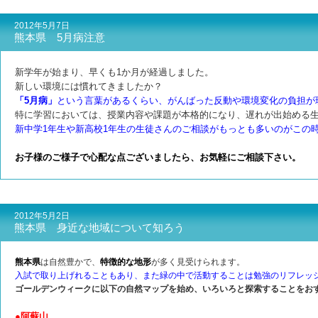
2012年5月7日
熊本県 5月病注意
新学年が始まり、早くも1か月が経過しました。
新しい環境には慣れてきましたか？
「5月病」
という言葉があるくらい、がんばった反動や環境変化の負担が
特に学習においては、授業内容や課題が本格的になり、遅れが出始める
新中学1年生や新高校1年生の生徒さんのご相談がもっとも多いのがこの
お子様のご様子で心配な点ございましたら、お気軽にご相談下さい。
2012年5月2日
熊本県 身近な地域について知ろう
熊本県
は自然豊かで、
特徴的な地形
が多く見受けられます。
入試で取り上げれることもあり、また緑の中で活動することは勉強のリフレッ
ゴールデンウィークに以下の自然マップを始め、いろいろと探索することをお
●阿蘇山