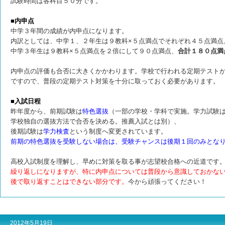
試験時間は各科目５０分です。
■内申点
中学３年間の成績が内申点になります。
内訳としては、中学１、２年生は９教科×５点満点でそれぞれ４５点満点
中学３年生は９教科×５点満点を２倍にして９０点満点、
合計１８０点満
内申点の評価も合否に大きくかかわります。学校で行われる定期テスト
ですので、普段の定期テスト対策を十分に取っておく必要があります。
■入試日程
昨年度から、前期試験は
特色選抜
（一部の学校・学科で実施。学力試験
学校独自の選抜方法で合否を決める。推薦入試とは別）、
後期試験は
学力検査
という制度へ
変更されています。
前期の特色選抜を受験しない場合は、受験チャンスは後期１回のみとな
高校入試制度を理解し、早めに対策を取る事が志望校合格への近道です
繰り返しになりますが、特に内申点については普段から意識しておかな
後で取り返すことはできない部分です。
今から
頑張ってください！
2012年5月19日