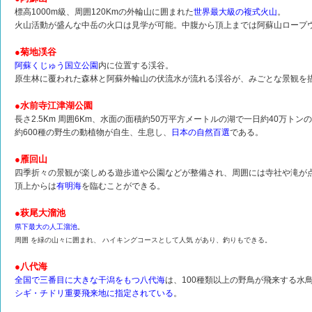
標高1000m級、周囲120Kmの外輪山に囲まれた
世界最大級の複式火山
。
火山活動が盛んな中岳の火口は見学が可能。中腹から頂上までは阿蘇山ロープ
●菊地渓谷
阿蘇くじゅう国立公園
内に位置する渓谷。
原生林に覆われた森林と阿蘇外輪山の伏流水が流れる渓谷が、みごとな景観を
●水前寺江津湖公園
長さ2.5Km 周囲6Km、水面の面積約50万平方メートルの湖で一日約40万ト
約600種の野生の動植物が自生、生息し、
日本の自然百選
である。
●雁回山
四季折々の景観が楽しめる遊歩道や公園などが整備され、周囲には寺社や滝が
頂上からは
有明海
を臨むことができる。
●萩尾大溜池
県下最大の人工溜池
。
周囲
を緑の山々に囲まれ、
ハイキングコースとして人気
があり、釣りもできる。
●八代海
全国で三番目に大きな干潟をもつ八代海
は、100種類以上の野鳥が飛来する水
シギ・チドリ重要飛来地に指定されている
。