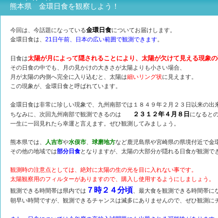
熊本県 金環日食を観察しよう！
金環日食
今回は、今話題になっている
についてお届けします。
金環日食は、
21日午前、日本の広い範囲で観測できます
。
太陽が月によって隠されることにより、太陽が欠けて見える現象の
日食は
その日食の中でも、月の見かけの大きさが太陽よりも小さい場合、
月が太陽の内側へ完全に入り込むと、太陽は
細いリング状
に見えます。
この現象が、金環日食と呼ばれています。
金環日食は非常に珍しい現象で、九州南部では１８４９年２月２３日以来の出
２３１２年４月８日
ちなみに、次回九州南部で観測できるのは
になると
一生に一回見れたら幸運と言えます。ぜひ観測してみましょう。
熊本県では、
人吉市
や
水俣市
、
球磨地方
など鹿児島県や宮崎県の県境付近で金
その他の地域では
部分日食
となりますが、太陽の大部分が隠れる日食が観測で
観測時の注意点としては、絶対に太陽の生の光を目に入れない事です。
太陽観察用のフィルターがありますので、購入し使用するようにしましょう。
７時２４分頃
観測できる時間帯は県内では
、最大食を観測できる時間帯に
朝早い時間ですが、観測できるチャンスは滅多にありませんので、ぜひ観測に