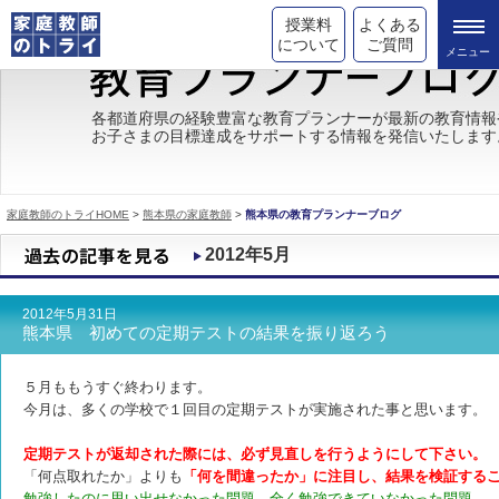
授業料
よくある
について
ご質問
トライの教育理念
各都道府県の経験豊富な教育プランナーが最新の教育情報
お子さまの目標達成をサポートする情報を発信いたします
成績が上がる理由
コース情報
家庭教師のトライHOME
>
熊本県の家庭教師
>
熊本県の教育プランナーブログ
都道府県別情報
2012年5月
合格体験談
2012年5月31日
キャンペーン情報
熊本県 初めての定期テストの結果を振り返ろう
受験情報
５月ももうすぐ終わります。
今月は、多くの学校で１回目の定期テストが実施された事と思います。
定期テストが返却された際には、必ず見直しを行うようにして下さい。
「何点取れたか」よりも
「何を間違ったか」に注目し、結果を検証する
勉強したのに思い出せなかった問題、全く勉強できていなかった問題、