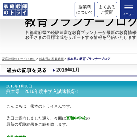
授業料
よくある
について
ご質問
トライの教育理念
各都道府県の経験豊富な教育プランナーが最新の教育情報
お子さまの目標達成をサポートする情報を発信いたします
成績が上がる理由
コース情報
家庭教師のトライHOME
>
熊本県の家庭教師
>
熊本県の教育プランナーブログ
都道府県別情報
2016年1月
合格体験談
2016年1月30日
キャンペーン情報
熊本県 2016年度中学入試速報②！
受験情報
こんにちは、熊本のトライさんです。
先日ご案内しました通り、今回は
真和中学校
の
最新の受験結果をご紹介致します。