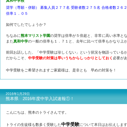
真和中学校
奨学（専願・併願） 募集人員２７７名 受験者数２７５名 合格者数２６
倍率１．０５
如何でしたでしょうか？
ちなみに
熊本マリスト学園
の奨学は倍率が５倍超と、非常に高い水準と
また
真和中学
の一般の倍率も１．７１と、去年に比べて倍率もかなり上
前回お話しした、「中学受験は珍しくない」という状況を物語っている
だからこそ、
中学受験の対策は早いうちからしっかりとしておく
必要が
中学受験をご希望されますご家庭様は、是非とも 早めの対策を！
2016年1月29日
熊本県 2016年度中学入試速報①！
こんにちは、熊本のトライさんです。
中学受験
トライの生徒様も数多く受験した
について本日はお伝えしま