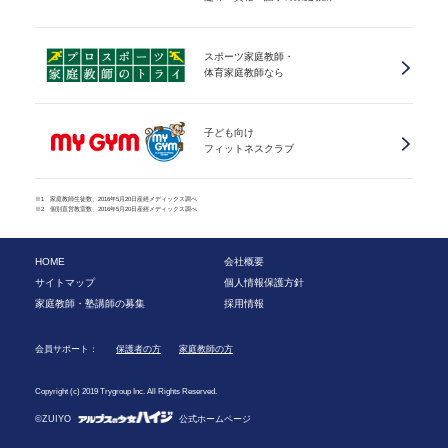
スポーツ家庭教師・
体育家庭教師なら
子ども向け
フィットネスクラブ
※1 家庭教師生徒数、2016年5月20日産經メディックス調べ
※2 個別直営教室数、2016年5月20日産經メディックス調べ
HOME
会社概要
サイトマップ
個人情報保護方針
家庭教師・塾講師の募集
採用情報
会員サポート：
保護者の方
家庭教師の方
Copyright (c) 2019 Trygroup Inc. All Rights Reserved.
©ZUIYO
公式ホームページ