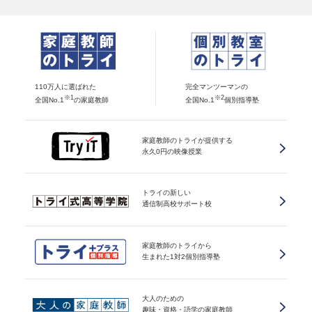
110万人に選ばれた
完全マンツーマンの
※1
※2
全国No.1
の家庭教師
全国No.1
個別指導塾
家庭教師のトライが提供する
永久0円の映像授業
トライの新しい
通信制高校サポート校
家庭教師のトライから
生まれた1対2個別指導塾
大人のための
趣味・資格・語学の家庭教師