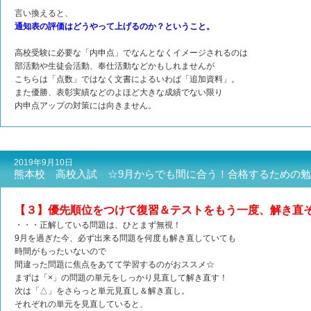
言い換えると、
通知表の評価はどうやって上げるのか？ということ。
高校受験に必要な「内申点」でなんとなくイメージされるのは
部活動や生徒会活動、奉仕活動などかもしれませんが
こちらは「点数」ではなく文書によるいわば「追加資料」。
また優勝、表彰実績などのよほど大きな成績でない限り
内申点アップの対策には向きません。
2019年9月10日
熊本校 高校入試 ☆9月からでも間に合う！合格するための
【３】優先順位をつけて復習＆テストをもう一度、解き直
・・・正解している問題は、ひとまず無視！
9月を過ぎた今、必ず出来る問題を何度も解き直していても
時間がもったいないので
間違った問題に焦点をあてて学習するのがおススメ☆
まずは「×」の問題の単元をしっかり見直して解き直す！
次は「△」をさらっと単元見直し＆解き直し。
それぞれの単元を見直していると、