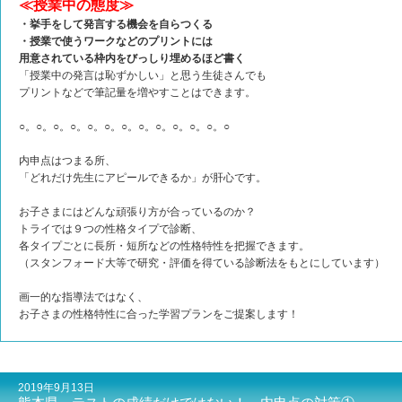
≪授業中の態度≫
・挙手をして発言する機会を自らつくる
・授業で使うワークなどのプリントには
用意されている枠内をびっしり埋めるほど書く
「授業中の発言は恥ずかしい」と思う生徒さんでも
プリントなどで筆記量を増やすことはできます。
○。○。○。○。○。○。○。○。○。○。○。○。○
内申点はつまる所、
「どれだけ先生にアピールできるか」が肝心です。
お子さまにはどんな頑張り方が合っているのか？
トライでは９つの性格タイプで診断、
各タイプごとに長所・短所などの性格特性を把握できます。
（スタンフォード大等で研究・評価を得ている診断法をもとにしています）
画一的な指導法ではなく、
お子さまの性格特性に合った学習プランをご提案します！
2019年9月13日