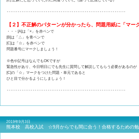
[C] 正解だと思っていたのに間違っていた（謝って記憶している）
‥‥‥‥‥‥‥‥‥‥‥‥‥‥‥‥‥‥‥‥‥‥‥‥‥‥‥‥‥‥‥‥
【２】不正解のパターンが分かったら、問題用紙に「マー
・・・[A]は「×」を赤ペンで
[B]は「△」を青ペンで
[C]は「☆」を赤ペンで
問題番号にマークしましょう！
※色や記号はなんでもOKですが
緊急性があり、今日明日にでも先生に質問して解説してもらう必要があるのが
[C]の「☆」マークをつけた問題・単元であると
ひと目で分かるようにしましょう！
‥‥‥‥‥‥‥‥‥‥‥‥‥‥‥‥‥‥‥‥‥‥‥‥‥‥‥‥‥‥‥‥
2019年9月3日
熊本校 高校入試 ☆9月からでも間に合う！合格するための