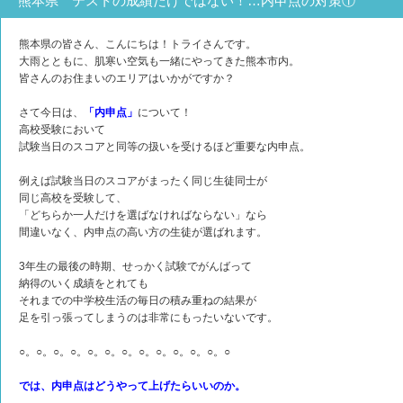
熊本県 テストの成績だけではない！…内申点の対策①
熊本県の皆さん、こんにちは！トライさんです。
大雨とともに、肌寒い空気も一緒にやってきた熊本市内。
皆さんのお住まいのエリアはいかがですか？
さて今日は、
「内申点」
について！
高校受験において
試験当日のスコアと同等の扱いを受けるほど重要な内申点。
例えば試験当日のスコアがまったく同じ生徒同士が
同じ高校を受験して、
「どちらか一人だけを選ばなければならない」なら
間違いなく、内申点の高い方の生徒が選ばれます。
3年生の最後の時期、せっかく試験でがんばって
納得のいく成績をとれても
それまでの中学校生活の毎日の積み重ねの結果が
足を引っ張ってしまうのは非常にもったいないです。
○。○。○。○。○。○。○。○。○。○。○。○。○
では、内申点はどうやって上げたらいいのか。