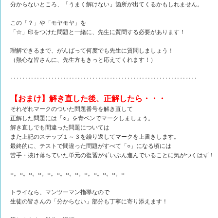
分からないところ、「うまく解けない」箇所が出てくるかもしれません。
この「？」や「モヤモヤ」を
「☆」印をつけた問題と一緒に、先生に質問する必要があります！
理解できるまで、がんばって何度でも先生に質問しましょう！
（熱心な皆さんに、先生方もきっと応えてくれます！）
‥‥‥‥‥‥‥‥‥‥‥‥‥‥‥‥‥‥‥‥‥‥‥‥‥‥‥‥‥‥‥‥
【おまけ】解き直した後、正解したら・・・
それぞれマークのついた問題番号を解き直して
正解した問題には「○」を青ペンでマークしましょう。
解き直しでも間違った問題については
また上記のステップ１～３を繰り返してマークを上書きします。
最終的に、テストで間違った問題がすべて「○」になる頃には
苦手・抜け落ちていた単元の復習がずいぶん進んでいることに気がつくはず！
○。○。○。○。○。○。○。○。○。○。○。○。○
トライなら、マンツーマン指導なので
生徒の皆さんの「分からない」部分も丁寧に寄り添えます！