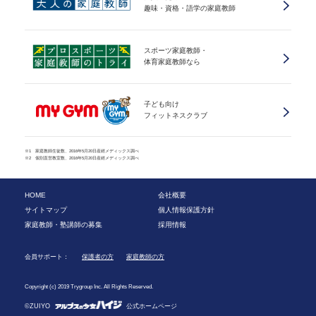
趣味・資格・語学の家庭教師
スポーツ家庭教師・
体育家庭教師なら
子ども向け
フィットネスクラブ
※1 家庭教師生徒数、2016年5月20日産經メディックス調べ
※2 個別直営教室数、2016年5月20日産經メディックス調べ
HOME
会社概要
サイトマップ
個人情報保護方針
家庭教師・塾講師の募集
採用情報
会員サポート：
保護者の方
家庭教師の方
Copyright (c) 2019 Trygroup Inc. All Rights Reserved.
©ZUIYO
公式ホームページ