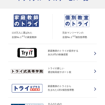
110万人に選ばれた
完全マンツーマンの
※1
※2
全国No.1
の家庭教師
全国No.1
個別指導塾
家庭教師のトライが提供する
永久0円の映像授業
トライの新しい
通信制高校サポート校
家庭教師のトライから
生まれた1対2個別指導塾
大人のための