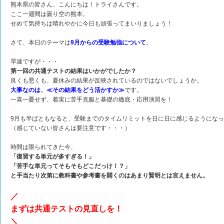
熊本県の皆さん、こんにちは！トライさんです。
ここ一週間は曇り空の熊本。
せめて気持ちは晴れやかに今日も頑張ってまいりましょう！
さて、本日のテーマは
9月からの受験勉強について
。
早速ですが・・・
第一回の共通テストの結果はいかがでしたか？
良くも悪くも、夏休みの結果が反映されているのではないでしょうか。
大事なのは、≪その結果をどう活かすか≫
です。
一喜一憂せず、着実に苦手克服と基礎の徹底・応用演習を！
9月も半ばともなると、受験までのタイムリミットを日に日に感じるようにな
（感じていない皆さんは要注意です・・・）
時間は限られてきた今、
「復習する単元が多すぎる！」
「苦手な単元ってそもそもどこだっけ！？」
と手当たり次第に教科書や参考書を開くのはあまり賢明とは言えません。
／
まずは共通テストの見直しを！
＼