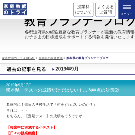
授業料
よくある
について
ご質問
トライの教育理念
各都道府県の経験豊富な教育プランナーが最新の教育情報
お子さまの目標達成をサポートする情報を発信いたします
成績が上がる理由
コース情報
家庭教師のトライHOME
>
熊本県の家庭教師
>
熊本県の教育プランナーブログ
都道府県別情報
2019年9月
合格体験談
2019年9月17日
キャンペーン情報
熊本県 テストの成績だけではない！…内申点の対策②
受験情報
具体的に！毎日の学校生活で「何をすればいいのか？」
それは・・・
もちろん、【定期テスト】の成績もそうですが
【授業中に実施する小テスト】
【日々の授業態度】