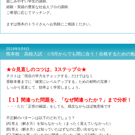
親しみやすい学生の講師、
経験・実績の豊富な社会人プロの講師、
ご希望に応じてマッチング。
まずは熊本のトライさんへお気軽にご相談ください。
2019年9月6日
熊本校 高校入試 ☆9月からでも間に合う！合格するための
★☆見直しのコツは、3ステップ☆★
テストは「現在の学力をチェックする」だけではなく
受験本番までに「確実にレベルアップする」ための材料の宝庫！
しっかり見直して、効率よく学習しましょう。
【１】間違った問題を、「なぜ間違ったか？」まで分析！
・・・ただ「正答の確認」をしても、残念ながらほぼ無意味です
不正解のパターンは以下のどれでしょう？
[A] 答え（解き方）を知らなかった（まったく覚えていなかった）
[B] 答え（解き方）は知っていたはずなのに思い出せなかった