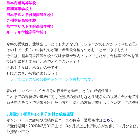
熊本商業高等学校！
真和高等学校！
熊本学園大学付属高等学校！
九州学院高等学校！
熊本マリスト学院高等学校！
ルーテル学院高等学校！
今年の受験は、受験生に、とても大きなプレッシャーがのしかかってきたと思
その中で、多くの生徒たちが第一希望校合格をつかむことができました！
今年は、熊本商業高等学校の受験倍率が県内トップでしたが、合格率100％を
受験生諸君！本当におめでとうございます！
さあ！今度は、あなたの番です！
ぜひこの春から始めましょう！
トライではそのための春キャンペーンを実施中です。
春のキャンペーンで1カ月分の授業料が無料、さらに成績保証！
これまでの総復習や進級に向けた勉強の先取りなど生徒さんの状況に合わせて
新学年のテストで結果を出したい方や、周りの友達に差をつけたい方、この機
3月限定！授業料1ヶ月分無料＆成績保証
キャンペーンの詳細や成績保証コースの内容・適用条件は
こちら
。
※受付期間：2020年3月31日まで。3ヶ月以上ご利用の方が対象。1ヶ月分とは
分授業×4回分。