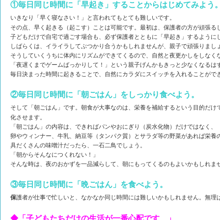
①毎日同じ時間に「早起き」することからはじめてみよう
いきなり「早く寝なさい！」と言われてもとても難しいです。
その点、早く起きる（起こす）ことは可能です。最初は、保護者の方が頑張る
子どもだけで自宅で過ごす場合も、必ず保護者とともに「早起き」するように
しばらくは、イライラしてぶつかり合うかもしれませんが、親子で頑張りまし
そうしていくうちに体内にリズムができてくるので、自然と夜更かしをしなく
「夜遅くまでゲームばっかりして！」という親子げんかもきっと少なくなるは
毎日決まった時間に起きることで、自然にカラダにスイッチを入れることがで
②毎日同じ時間に「朝ごはん」をしっかり食べよう。
そして「朝ごはん」です。朝食が大事なのは、栄養を補給するという目的だけ
化させます。
「朝ごはん」の内容は、できればパンやおにぎり（炭水化物）だけではなく、
卵やウィンナー、牛乳、納豆等（タンパク質）とサラダ等の野菜があれば栄養
具だくさんの味噌汁だったら、一石二鳥でしょう。
「朝からそんなにつくれない！」
そんな時は、夜のおかずを一品減らして、朝にもってくるのもよいかもしれま
③毎日同じ時間に「晩ごはん」を食べよう。
保
護者が仕事で忙しいと、なかなか同じ時間には難しいかもしれません。無理
◆「子どもたちだけの生活が一番心配です…」