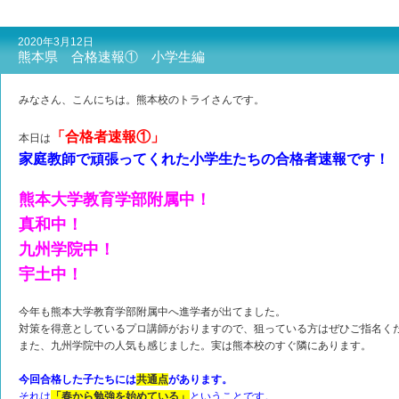
2020年3月12日
熊本県 合格速報① 小学生編
みなさん、こんにちは。熊本校のトライさんです。
「合格者速報①」
本日は
家庭教師で頑張ってくれた小学生たちの合格者速報です！
熊本大学教育学部附属中！
真和中！
九州学院中！
宇土中！
今年も熊本大学教育学部附属中へ進学者が出てました。
対策を得意としているプロ講師がおりますので、狙っている方はぜひご指名く
また、九州学院中の人気も感じました。実は熊本校のすぐ隣にあります。
今回合格した子たちには
共通点
があります。
それは
「春から勉強を始めている」
ということです。