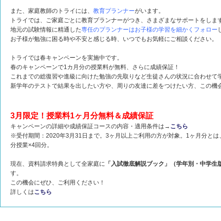
また、家庭教師のトライには、
教育プランナー
がいます。
トライでは、ご家庭ごとに教育プランナーがつき、さまざまなサポートをしま
地元の試験情報に精通した
専任のプランナーはお子様の学習を細かくフォロー
お子様が勉強に困る時や不安と感じる時、いつでもお気軽にご相談ください。
トライでは春キャンペーンを実施中です。
春のキャンペーンで1カ月分の授業料が無料、さらに成績保証！
これまでの総復習や進級に向けた勉強の先取りなど生徒さんの状況に合わせて
新学年のテストで結果を出したい方や、周りの友達に差をつけたい方、この機
3月限定！授業料1ヶ月分無料＆成績保証
キャンペーンの詳細や成績保証コースの内容・適用条件は→
こちら
※受付期間：2020年3月31日まで。3ヶ月以上ご利用の方が対象。1ヶ月分とは
分授業×4回分。
現在、資料請求特典として全家庭に
「入試徹底解説ブック」（学年別・中学生
す。
この機会にぜひ、ご利用ください！
詳しくは
こちら