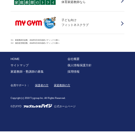
体育家庭教師なら
子ども向け
フィットネスクラブ
※1 家庭教師生徒数、2016年5月20日産經メディックス調べ
※2 個別直営教室数、2016年5月20日産經メディックス調べ
HOME
会社概要
サイトマップ
個人情報保護方針
家庭教師・塾講師の募集
採用情報
会員サポート：
保護者の方
家庭教師の方
Copyright (c) 2019 Trygroup Inc. All Rights Reserved.
©ZUIYO
公式ホームページ