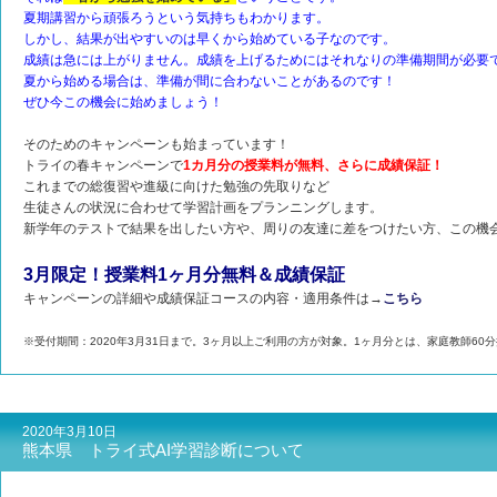
夏期講習から頑張ろうという気持ちもわかります。
しかし、結果が出やすいのは早くから始めている子なのです。
成績は急には上がりません。成績を上げるためにはそれなりの準備期間が必要
夏から始める場合は、準備が間に合わないことがあるのです！
ぜひ今この機会に始めましょう！
そのためのキャンペーンも始まっています！
トライの春キャンペーンで
1カ月分の授業料が無料、さらに成績保証！
これまでの総復習や進級に向けた勉強の先取りなど
生徒さんの状況に合わせて学習計画をプランニングします。
新学年のテストで結果を出したい方や、周りの友達に差をつけたい方、この機
3月限定！授業料1ヶ月分無料＆成績保証
キャンペーンの詳細や成績保証コースの内容・適用条件は→
こちら
※受付期間：2020年3月31日まで。3ヶ月以上ご利用の方が対象。1ヶ月分とは、家庭教師60分
2020年3月10日
熊本県 トライ式AI学習診断について