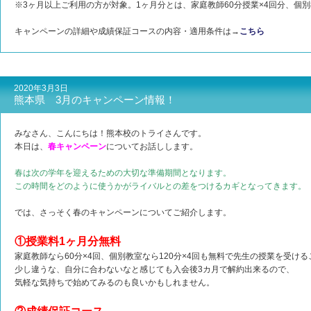
※3ヶ月以上ご利用の方が対象。1ヶ月分とは、家庭教師60分授業×4回分、個別教
キャンペーンの詳細や成績保証コースの内容・適用条件は→
こちら
2020年3月3日
熊本県 3月のキャンペーン情報！
みなさん、こんにちは！熊本校のトライさんです。
本日は、
春キャンペーン
についてお話しします。
春は次の学年を迎えるための大切な準備期間となります。
この時間をどのように使うかがライバルとの差をつけるカギとなってきます。
では、さっそく春のキャンペーンについてご紹介します。
①授業料1ヶ月分無料
家庭教師なら60分×4回、個別教室なら120分×4回も無料で先生の授業を受け
少し違うな、自分に合わないなと感じても入会後3カ月で解約出来るので、
気軽な気持ちで始めてみるのも良いかもしれません。