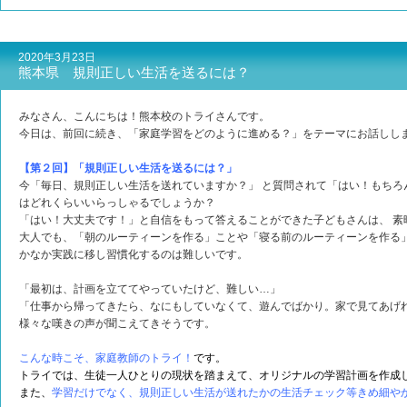
2020年3月23日
熊本県 規則正しい生活を送るには？
みなさん、こんにちは！熊本校のトライさんです。
今日は、前回に続き、「家庭学習をどのように進める？」をテーマにお話しし
【第２回】「規則正しい生活を送るには？」
今「毎日、規則正しい生活を送れていますか？」 と質問されて「はい！もちろ
はどれくらいいらっしゃるでしょうか？
「はい！大丈夫です！」と自信をもって答えることができた子どもさんは、 素
大人でも、「朝のルーティーンを作る」ことや「寝る前のルーティーンを作る
かなか実践に移し習慣化するのは難しいです。
「最初は、計画を立ててやっていたけど、難しい…」
「仕事から帰ってきたら、なにもしていなくて、遊んでばかり。家で見てあげ
様々な嘆きの声が聞こえてきそうです。
こんな時こそ、家庭教師のトライ！
です
。
トライでは、生徒一人ひとりの現状を踏まえて、オリジナルの学習計画を作成
また、
学習だけでなく、規則正しい生活が送れたかの生活チェック等きめ細や