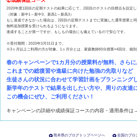
②成績保証コース
2020年度1回目の定期テストの結果に応じて、2回目のテストの目標点を設定
（対象：新中1～新中3、新高1～新高3）
もし達成できなかった場合は、2回目の定期テストまでに実施した通常授業と
無料追加授業を受けられるようになります。
達成することが第一ですが、もしもの場合にも備えているので安心です。
※受付期間：2020年3月31日まで。
※3ヶ月以上ご利用の方が対象。1ヶ月分とは、家庭教師60分授業×4回分、個別教
春のキャンペーンで1カ月分の授業料が無料、さらに
これまでの総復習や進級に向けた勉強の先取りなど
生徒さんの状況に合わせて学習計画をプランニング
新学年のテストで結果を出したい方や、周りの友達
この機会にぜひ、ご利用ください！
キャンペーンの詳細や成績保証コースの内容・適用条件は
熊本県のブログトップページへ
全国のブロ