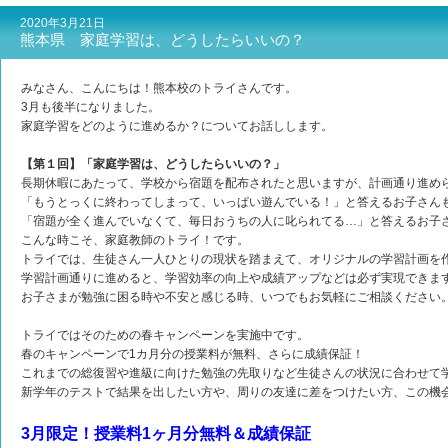
2020年3月21日
熊本県 家庭学習は、どうしたらいいの？
みなさん、こんにちは！熊本校のトライさんです。
3月も後半になりました。
家庭学習をどのように進めるか？についてお話しします。
【第１回】「家庭学習は、どうしたらいいの？」
長期休暇にあたって、学校から宿題を配布されたと思いますが、計画通り進め
「もうとっくに終わってしまって、いっぱい遊んでいる！」と答えるお子さん
「宿題が全く進んでいなくて、毎日おうちの人に叱られてる…」と答えるお子
こんな時こそ、家庭教師のトライ！です。
トライでは、生徒さん一人ひとりの現状を踏まえて、オリジナルの学習計画を
学習計画通りに進めると、学習効率の向上や成績アップなどは必ず実現できま
お子さまが勉強に困る時や不安と感じる時、いつでもお気軽にご相談ください
トライではそのための春キャンペーンを実施中です。
春のキャンペーンで1カ月分の授業料が無料、さらに成績保証！
これまでの総復習や進級に向けた勉強の先取りなど生徒さんの状況に合わせて
新学年のテストで結果を出したい方や、周りの友達に差をつけたい方、この機
3月限定！授業料1ヶ月分無料＆成績保証