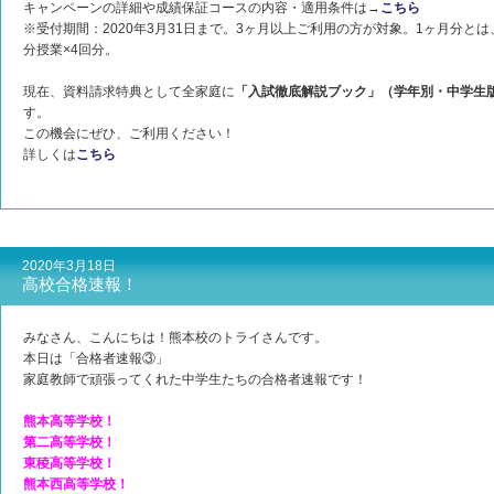
キャンペーンの詳細や成績保証コースの内容・適用条件は→
こちら
※受付期間：2020年3月31日まで。3ヶ月以上ご利用の方が対象。1ヶ月分とは
分授業×4回分。
現在、資料請求特典として全家庭に
「入試徹底解説ブック」（学年別・中学生
す。
この機会にぜひ、ご利用ください！
詳しくは
こちら
2020年3月18日
高校合格速報！
みなさん、こんにちは！熊本校のトライさんです。
本日は「合格者速報③」
家庭教師で頑張ってくれた中学生たちの合格者速報です！
熊本高等学校！
第二高等学校！
東稜高等学校！
熊本西高等学校！