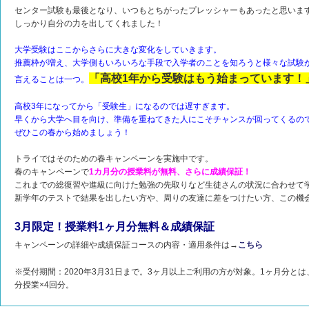
センター試験も最後となり、いつもとちがったプレッシャーもあったと思いま
しっかり自分の力を出してくれました！
大学受験はここからさらに大きな変化をしていきます。
推薦枠が増え、大学側もいろいろな手段で入学者のことを知ろうと様々な試験
「高校1年から受験はもう始まっています！
言えることは一つ。
高校3年になってから「受験生」
になるのでは遅すぎます。
早くから大学へ目を向け、準備を重ねてきた人にこそチャンスが回ってくるの
ぜひこの春から始めましょう！
トライではそのための春キャンペーンを実施中です。
春のキャンペーンで
1カ月分の授業料が無料、さらに成績保証！
これまでの総復習や進級に向けた勉強の先取りなど生徒さんの状況に合わせて
新学年のテストで結果を出したい方や、周りの友達に差をつけたい方、この機
3月限定！授業料1ヶ月分無料＆成績保証
キャンペーンの詳細や成績保証コースの内容・適用条件は→
こちら
※受付期間：2020年3月31日まで。3ヶ月以上ご利用の方が対象。1ヶ月分とは
分授業×4回分。