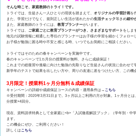
そんな時こそ、家庭教師のトライ！です。
トライでは、生徒さん一人ひとりの現状を踏まえて、
オリジナルの学習計画
を
また、学習だけでなく、規則正しい生活が送れたかの
生活チェック
等きめ
細や
また、家庭教師のトライには、
教育プランナー
がいます。
トライでは、
ご家庭ごとに教育プランナーがつき、さまざまなサポート
をしま
地元の試験情報に精通した専任のプランナーはお子様の学習を細かくフォロー
お子様が勉強に困る時や不安と感じる時、いつでもお気軽にご相談ください。
トライではそのための春キャンペーンを実施中です。
春のキャンペーンで1カ月分の授業料が無料、さらに成績保証！
これまでの総復習や進級に向けた勉強の先取りなど生徒さんの状況に合わせて
新学年のテストで結果を出したい方や、周りの友達に差をつけたい方、この機
3月限定！授業料1ヶ月分無料＆成績保証
キャンペーンの詳細や成績保証コースの内容・適用条件は→
こちら
※受付期間：2020年3月31日まで。3ヶ月以上ご利用の方が対象。1ヶ月分とは
分授業×4回分。
現在、資料請求特典として全家庭に<b>「入試徹底解説ブック」（学年別・中
ます。
この機会にぜひ、ご利用ください！
詳しくは
こちら