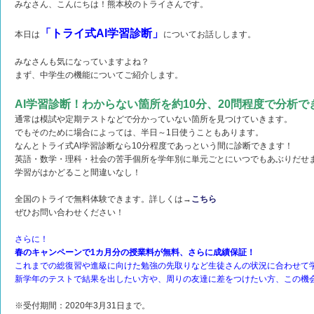
みなさん、こんにちは！熊本校のトライさんです。
「トライ式AI学習診断」
本日は
についてお話しします。
みなさんも気になっていますよね？
まず、中学生の機能についてご紹介します。
AI学習診断！わからない箇所を約10分、20問程度で分析で
通常は模試や定期テストなどで分かっていない箇所を見つけていきます。
でもそのために場合によっては、半日～1日使うこともあります。
なんとトライ式AI学習診断なら10分程度であっという間に診断できます！
英語・数学・理科・社会の苦手個所を学年別に単元ごとにいつでもあぶりだせ
学習がはかどること間違いなし！
全国のトライで無料体験できます。詳しくは→
こちら
ぜひお問い合わせください！
さらに！
春のキャンペーンで1カ月分の授業料が無料、さらに成績保証！
これまでの総復習や進級に向けた勉強の先取りなど
生徒さんの状況に合わせて
新学年のテストで結果を出したい方や、周りの友達に
差をつけたい方、この機
※受付期間：2020年3月31日まで。