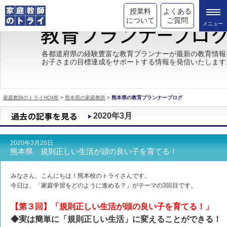
授業料
よくある
について
ご質問
トライの教育理念
各都道府県の経験豊富な教育プランナーが最新の教育情報
お子さまの目標達成をサポートする情報を発信いたします
成績が上がる理由
コース情報
家庭教師のトライHOME
>
熊本県の家庭教師
>
熊本県の教育プランナーブログ
都道府県別情報
2020年3月
合格体験談
2020年3月26日
キャンペーン情報
熊本県 規則正しい生活が頭の良い子を育てる！
受験情報
みなさん、こんにちは！熊本校のトライさんです。
今日は、「家庭学習をどのように進める？」がテーマの3回目です。
【第３回】「規則正しい生活が頭の良い子を育てる！」
◆実は簡単に「規則正しい生活」に変えることができる！