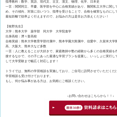
指導教科：数学、英語、現代文、古文、漢文、物理、化学、日本史
一言：関関同立、早慶、医学部を中心に合格実績があり、難関私立大学に関し
め、その傾向、対策に沿いつつ、指導を受けることで、合格を確実なものにし
最短距離で効率よく行えますので、お悩みの方は是非お力添えください！
【牧野先生】
大学：熊本大学 薬学部 同大学 大学院進学
出身高校：濟々黌高校
合格実績：熊本大学教育学部付属中、熊本学園大附属中、信愛中、久留米大学
高、大阪大、熊本大など多数
一言：人に教えることが大好きで、家庭教師や塾の経験から多くの合格実績を
接するなかで、その子にあった最適な学習プランを提案し、いっしょに実行し
して大学受験まで幅広く対応します！
トライでは、無料の学習相談を実施しており、ご自宅に訪問させていただくだけ
学習相談も受け付けております。
もし、何か悩み事がある方は、お気軽にご相談ください。
↓お問い合わせはこちらから！！↓