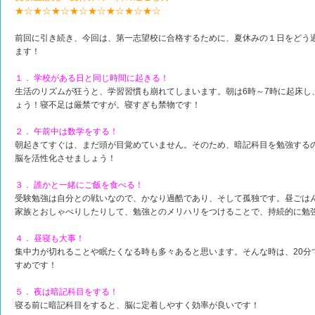
★☆★☆★☆★☆★☆★☆★☆★☆
前回に引き続き、今回は、第一志望校に合格するために、夏休みの１日をどう
ます！
１． 学校がある日と同じ時間に起きる！
生活のリズムが狂うと、学習習慣も崩れてしまいます。朝は6時～7時に起床し
ょう！寝不足は厳禁ですが。寝すぎも禁物です！
２． 午前中は数学をする！
朝起きてすぐは、まだ頭が目覚めていません。そのため、暗記科目を勉強する
脳を活性化させましょう！
３． 誰かと一緒にご飯を食べる！
受験勉強は自分との戦いなので、かなり過酷であり、そして孤独です。昼ごは
家族とおしゃべりしたりして、勉強とのメリハリをつけることで、持続的に勉
４． 昼寝も大事！
集中力が切れることや眠たくなる時も多々あると思います。そんな時は、20分
すめです！
５． 夜は暗記科目をする！
寝る前に暗記科目をすると、脳に定着しやすく効率が良いです！