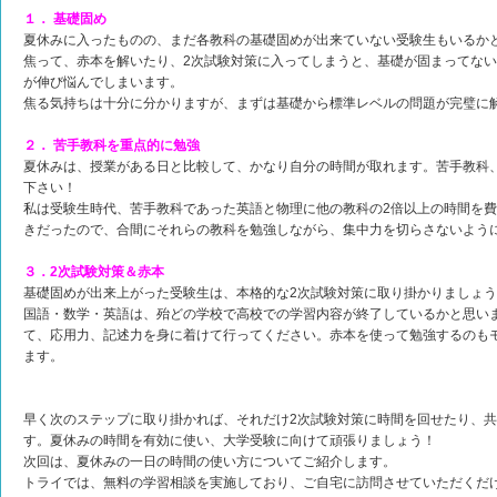
１． 基礎固め
夏休みに入ったものの、まだ各教科の基礎固めが出来ていない受験生もいるか
焦って、赤本を解いたり、2次試験対策に入ってしまうと、基礎が固まってな
が伸び悩んでしまいます。
焦る気持ちは十分に分かりますが、まずは基礎から標準レベルの問題が完璧に
２． 苦手教科を重点的に勉強
夏休みは、授業がある日と比較して、かなり自分の時間が取れます。苦手教科
下さい！
私は受験生時代、苦手教科であった英語と物理に他の教科の2倍以上の時間を
きだったので、合間にそれらの教科を勉強しながら、集中力を切らさないよう
３．2次試験対策＆赤本
基礎固めが出来上がった受験生は、本格的な2次試験対策に取り掛かりましょ
国語・数学・英語は、殆どの学校で高校での学習内容が終了しているかと思い
て、応用力、記述力を身に着けて行ってください。赤本を使って勉強するのも
ます。
早く次のステップに取り掛かれば、それだけ2次試験対策に時間を回せたり、
す。夏休みの時間を有効に使い、大学受験に向けて頑張りましょう！
次回は、夏休みの一日の時間の使い方についてご紹介します。
トライでは、無料の学習相談を実施しており、ご自宅に訪問させていただくだけ