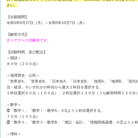
さい。
【出願期間】
令和3年9月27日（月）～令和3年10月7日（木）
【解答方式】
すべてマーク式解答です。
【試験時間、及び配点】
＜国語＞
８０分（２００点）
＜地理歴史・公民＞
「世界史A」「世界史B」「日本史A」「日本史B」「地理A」「地理B」「現
治・経済」※いずれかの科目から最大２科目を選択する。
１科目選択６０分（１００点）、２科目選択１３０分（うち解答時間１２０分
＜数学＞
⓵「数学Ⅰ」「数学Ⅰ・数学A」※➀より１科目選択する。
７０分（１００点）
⓶「数学Ⅱ」「数学Ⅱ・数学B」「簿記・会計」「情報関係基礎」※②より１
＜理科＞