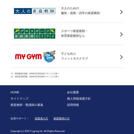
大人のための
趣味・資格・語学の家庭教師
スポーツ家庭教師・
体育家庭教師なら
子ども向け
フィットネスクラブ
※1 家庭教師生徒数、2016年5月20日産經メディックス調べ
※2 個別直営教室数、2016年5月20日産經メディックス調べ
HOME
会社概要
サイトマップ
個人情報保護方針
家庭教師・塾講師の募集
採用情報
会員サポート：
保護者の方
家庭教師の方
Copyright (c) 2019 Trygroup Inc. All Rights Reserved.