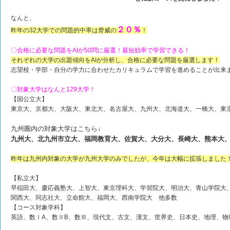
なんと、
２０％
昨年の32大学での問題的中率は脅威の
！
〇合格に必要な問題をAIが50問に厳選！最短効率で学習できる！
それぞれの大学の出題傾向をAIが分析し、合格に必要な問題を厳選します！
志望校・学部・自分の学力に合わせたカリキュラムで学習を進めることが出来
〇対象大学はなんと129大学！
【国公立大】
東京大、京都大、大阪大、東北大、名古屋大、九州大、北海道大、一橋大、東
九州圏内の対象大学はこちら↓
九州大、北九州市立大、福岡教育大、佐賀大、大分大、長崎大、熊本大
昨年は九州内対象の大学が九州大学のみでしたが、今年は大幅に拡張しました
【私立大】
早稲田大、慶応義塾大、上智大、東京理科大、学習院大、明治大、青山学院大
関西大、同志社大、立命館大、福岡大、西南学院大 他多数
【コース対象学科】
英語、数ⅠA、数ⅡB、数Ⅲ、現代文、古文、漢文、世界史、日本史、地理、物