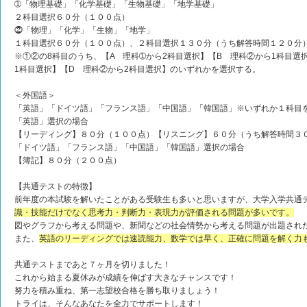
➀「物理基礎」「化学基礎」「生物基礎」「地学基礎」
２科目選択６０分（１００点）
⓶「物理」「化学」「生物」「地学」
１科目選択６０分（１００点）、２科目選択１３０分（うち解答時間１２０分
※①②の8科目のうち、【A 理科➀から2科目選択】【B 理科②から1科目選
1科目選択】【D 理科②から2科目選択】のいずれかを選択する。
＜外国語＞
「英語」「ドイツ語」「フランス語」「中国語」「韓国語」※いずれか１科目
「英語」選択の場合
【リーディング】８０分（１００点）【リスニング】６０分（うち解答時間３
「ドイツ語」「フランス語」「中国語」「韓国語」選択の場合
【簿記】８０分（２００点）
【共通テストの特徴】
前年度の本試験を解いたことがある受験生も多いと思いますが、大学入学共通
識・技能だけでなく思考力・判断力・表現力が評価される問題が多いです。
図やグラフから考える問題や、新聞などの社会情勢から考える問題が出題され
また、
英語のリーディングでは速読能力、数学では早く、正確に問題を解く力
共通テストまであと７ヶ月を切りました！
これから始まる夏休みが成績を伸ばす大きなチャンスです！
努力を積み重ね、第一志望校合格を勝ち取りましょう！
トライは、そんなあなたを全力でサポートします！