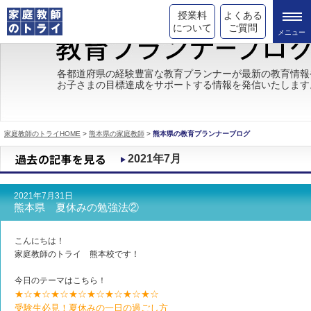
授業料
よくある
について
ご質問
トライの教育理念
各都道府県の経験豊富な教育プランナーが最新の教育情報
お子さまの目標達成をサポートする情報を発信いたします
成績が上がる理由
コース情報
家庭教師のトライHOME
>
熊本県の家庭教師
>
熊本県の教育プランナーブログ
都道府県別情報
2021年7月
合格体験談
2021年7月31日
キャンペーン情報
熊本県 夏休みの勉強法②
受験情報
こんにちは！
家庭教師のトライ 熊本校です！
今日のテーマはこちら！
★☆★☆★☆★☆★☆★☆★☆★☆
受験生必見！夏休みの一日の過ごし方