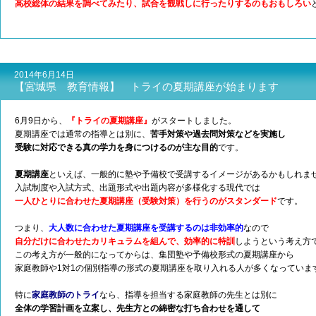
高校総体の結果を調べてみたり、試合を観戦しに行ったりするのもおもしろい
2014年6月14日
【宮城県 教育情報】 トライの夏期講座が始まります
6月9日から、
『トライの夏期講座』
がスタートしました。
夏期講座では通常の指導とは別に、
苦手対策や過去問対策などを実施し
受験に対応できる真の学力を身につけるのが主な目的
です。
夏期講座
といえば、一般的に塾や予備校で受講するイメージがあるかもしれま
入試制度や入試方式、出題形式や出題内容が多様化する現代では
一人ひとりに合わせた夏期講座（受験対策）を行うのがスタンダード
です。
つまり、
大人数に合わせた夏期講座を受講するのは非効率的
なので
自分だけに合わせたカリキュラムを組んで、効率的に特訓
しようという考え方
この考え方が一般的になってからは、集団塾や予備校形式の夏期講座から
家庭教師や1対1の個別指導の形式の夏期講座を取り入れる人が多くなっていま
特に
家庭教師のトライ
なら、指導を担当する家庭教師の先生とは別に
全体の学習計画を立案し、先生方との綿密な打ち合わせを通して