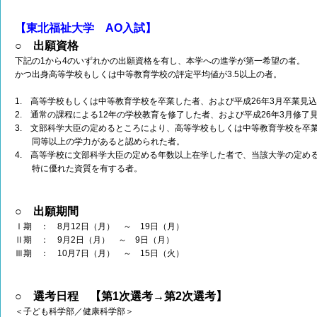
【東北福祉大学 AO入試】
○ 出願資格
下記の1から4のいずれかの出願資格を有し、本学への進学が第一希望の者。
かつ出身高等学校もしくは中等教育学校の評定平均値が3.5以上の者。
1. 高等学校もしくは中等教育学校を卒業した者、および平成26年3月卒業見
2. 通常の課程による12年の学校教育を修了した者、および平成26年3月修了
3. 文部科学大臣の定めるところにより、高等学校もしくは中等教育学校を卒
同等以上の学力があると認められた者。
4. 高等学校に文部科学大臣の定める年数以上在学した者で、当該大学の定め
特に優れた資質を有する者。
○ 出願期間
Ⅰ期 ： 8月12日（月） ～ 19日（月）
Ⅱ期 ： 9月2日（月） ～ 9日（月）
Ⅲ期 ： 10月7日（月） ～ 15日（火）
○ 選考日程 【第1次選考→第2次選考】
＜子ども科学部／健康科学部＞