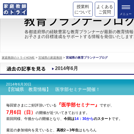
授業料
よくある
について
ご質問
トライの教育理念
各都道府県の経験豊富な教育プランナーが最新の教育情報
お子さまの目標達成をサポートする情報を発信いたします
成績が上がる理由
コース情報
家庭教師のトライHOME
>
宮城県の家庭教師
>
宮城県の教育プランナーブログ
都道府県別情報
2014年6月
合格体験談
2014年6月30日
キャンペーン情報
【宮城県 教育情報】 医学部セミナー開催！
受験情報
『医学部セミナー』
毎回皆さまにご好評頂いている
ですが、
7月6日（日）
の開催が近づいてきております。
前回同様、午後からの開催となり、
今回は
14：30から
のスタート
です。
最近の参加傾向を見ていると、
高校2～3年生
はもちろん