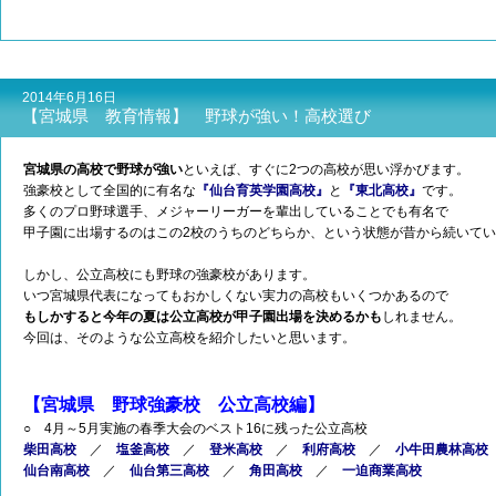
2014年6月16日
【宮城県 教育情報】 野球が強い！高校選び
宮城県の高校で野球が強い
といえば、すぐに2つの高校が思い浮かびます。
強豪校として全国的に有名な
『仙台育英学園高校』
と
『東北高校』
です。
多くのプロ野球選手、メジャーリーガーを輩出していることでも有名で
甲子園に出場するのはこの2校のうちのどちらか、という状態が昔から続いて
しかし、公立高校にも野球の強豪校があります。
いつ宮城県代表になってもおかしくない実力の高校もいくつかあるので
もしかすると今年の夏は公立高校が甲子園出場を決めるかも
しれません。
今回は、そのような公立高校を紹介したいと思います。
【宮城県 野球強豪校 公立高校編】
○ 4月～5月実施の春季大会のベスト16に残った公立高校
柴田高校
／
塩釜高校
／
登米高校
／
利府高校
／
小牛田農林高校
仙台南高校
／
仙台第三高校
／
角田高校
／
一迫商業高校