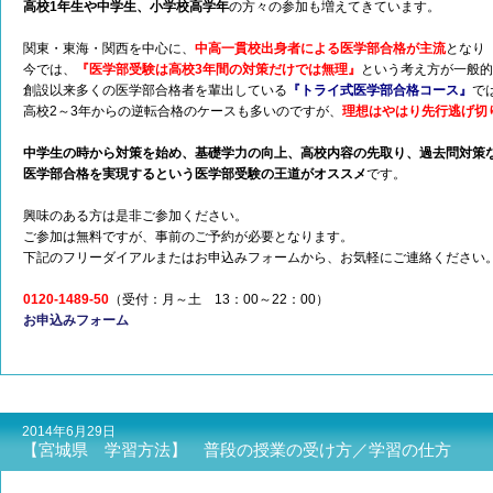
高校1年生や中学生、小学校高学年
の方々の参加も増えてきています。
関東・東海・関西を中心に、
中高一貫校出身者による医学部合格が主流
となり
今では、
『医学部受験は高校3年間の対策だけでは無理』
という考え方が一般的
創設以来多くの医学部合格者を輩出している
『トライ式医学部合格コース』
で
高校2～3年からの逆転合格のケースも多いのですが、
理想はやはり先行逃げ切
中学生の時から対策を始め、基礎学力の向上、高校内容の先取り、過去問対策
医学部合格を実現するという医学部受験の王道がオススメ
です。
興味のある方は是非ご参加ください。
ご参加は無料ですが、事前のご予約が必要となります。
下記のフリーダイアルまたはお申込みフォームから、お気軽にご連絡ください
0120-1489-50
（受付：月～土 13：00～22：00）
お申込みフォーム
2014年6月29日
【宮城県 学習方法】 普段の授業の受け方／学習の仕方