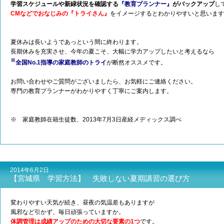
学習スケジュールや新緑状況を確認する
『教育プランナー』
がバックアップ
し
CMなどでおなじみの『トライさん』
をイメージするとわかりやすいと思います
夏休みは長いようであっという間に終わります。
長期休みを充実させ、今年の夏こそ、大幅に学力アップしたいと考えるなら
※
全国No.1指導の家庭教師のトライ
が断然オススメです。
お問い合わせやご質問がございましたら、お気軽にご連絡ください。
専門の教育プランナーがわかりやすく丁寧にご案内します。
※ 家庭教師在籍生徒数、2013年7月3日産経メディックス調べ
2014年6月2日
【宮城県 学習方法】 失敗しない夏期講習の選び方
変わりやすい天気が続き、昼夜の気温差もありますが
風邪など引かず、毎日頑張っていますか。
体調管理は成績アップのための大切な要素の1つ
です。