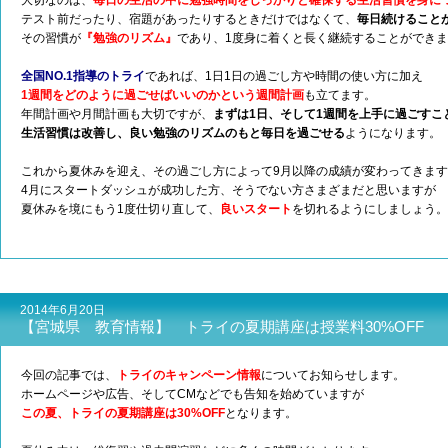
大切なのは、
毎日の生活の中に勉強時間をしっかりと確保する生活習慣を身に
テスト前だったり、宿題があったりするときだけではなくて、
毎日続けること
その習慣が
『勉強のリズム』
であり、1度身に着くと長く継続することができ
全国NO.1指導のトライ
であれば、1日1日の過ごし方や時間の使い方に加え
1週間をどのように過ごせばいいのかという週間計画
も立てます。
年間計画や月間計画も大切ですが、
まずは1日、そして1週間を上手に過ごすこ
生活習慣は改善し、良い勉強のリズムのもと毎日を過ごせる
ようになります。
これから夏休みを迎え、その過ごし方によって9月以降の成績が変わってきま
4月にスタートダッシュが成功した方、そうでない方さまざまだと思いますが
夏休みを境にもう1度仕切り直して、
良いスタート
を切れるようにしましょう。
2014年6月20日
【宮城県 教育情報】 トライの夏期講座は授業料30%OFF
今回の記事では、
トライのキャンペーン情報
についてお知らせします。
ホームページや広告、そしてCMなどでも告知を始めていますが
この夏、トライの夏期講座は30%OFF
となります。