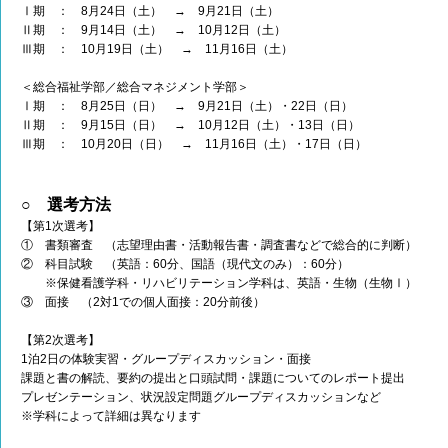
Ⅰ期 ： 8月24日（土） → 9月21日（土）
Ⅱ期 ： 9月14日（土） → 10月12日（土）
Ⅲ期 ： 10月19日（土） → 11月16日（土）
＜総合福祉学部／総合マネジメント学部＞
Ⅰ期 ： 8月25日（日） → 9月21日（土）・22日（日）
Ⅱ期 ： 9月15日（日） → 10月12日（土）・13日（日）
Ⅲ期 ： 10月20日（日） → 11月16日（土）・17日（日）
○ 選考方法
【第1次選考】
① 書類審査 （志望理由書・活動報告書・調査書などで総合的に判断）
② 科目試験 （英語：60分、国語（現代文のみ）：60分）
※保健看護学科・リハビリテーション学科は、英語・生物（生物Ⅰ）
③ 面接 （2対1での個人面接：20分前後）
【第2次選考】
1泊2日の体験実習・グループディスカッション・面接
課題と書の解読、要約の提出と口頭試問・課題についてのレポート提出
プレゼンテーション、状況設定問題グループディスカッションなど
※学科によって詳細は異なります