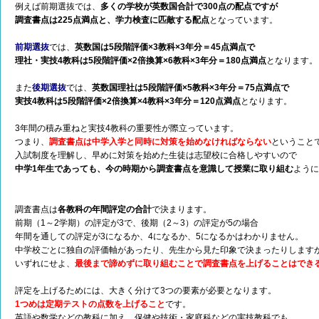
例えば前期選抜では、
多くの学校が英数国合計で300点の配点ですが
調査書点は225点満点と、学力検査に匹敵する配点
となっています。
前期選抜
では、
英数国は5段階評価×3教科×3年分＝45点満点で
理社・実技4教科は5段階評価×2倍換算×6教科×3年分＝180点満点
となります。
また
後期選抜
では、
英数国理社は5段階評価×5教科×3年分＝75点満点で
実技4教科は5段階評価×2倍換算×4教科×3年分＝120点満点
となります。
3年間の積み重ねと実技4教科の重要性が際立っています。
つまり、
調査書点は中学入学と同時に対策を始めなければならない
ということ
入試制度を理解し、早めに対策を始めた生徒は志望校に合格しやすいので
中学1年生であっても、今の時期から調査書点を意識して授業に取り組む
ように
調査書点は
各教科の年間評定の合計
で決まります。
前期（1～2学期）の評定が3で、後期（2～3）の評定が5の場合
年間を通しての評定が3になるか、4になるか、5になるかはわかりません。
中学校ごとに独自の評価軸があったり、先生から見た印象で決まったりします
いずれにせよ、
最後まで諦めずに取り組むことで調査書点を上げることはでき
評定を上げるためには、大きく分けて3つの要素が必要となります。
1つめは定期テストの点数を上げること
です。
英語や数学などの教科に加え、保健や技術・家庭科などの実技教科でも