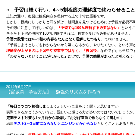
○ 予習は軽く行い、4～5割程度の理解度で終わらせるこ
上記の通り、復習は授業内容を理解する上で非常に重要です。
しかし、授業にしっかりと耳を傾け、疑問点を見つけるためには予習が必要不
その際に注意してほしいのは、
『予習では100％理解する必要はない』
という
そもそも予習の段階で100％理解できれば、授業を受ける必要がありません。
予習の段階では4～5割の内容をなんとなく理解したつもり
、で構いません。
『予習しようとしてもわからないから嫌になるから、やりたくない』という声
理解度が上がるのは予習中や授業中ではなく、『復習後』
なのですから当然で
『わからないということがわかった』だけで、予習の効果があったと考える
よ
2014年6月27日
【宮城県 学習方法】 勉強のリズムを作ろう
『毎日コツコツ勉強しましょう』
という言葉をよく聞くと思いますが
実際できるかどうかでいうと、難しいと感じる方が多いのではないでしょうか
定期テスト対策も1ヶ月前から準備しておけば直前で焦らなくて済む
のに
結局
テスト2～3日前にならないとエンジンがかからない
ということもあると思