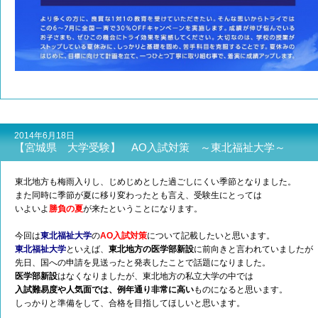
2014年6月18日
【宮城県 大学受験】 AO入試対策 ～東北福祉大学～
東北地方も梅雨入りし、じめじめとした過ごしにくい季節となりました。
また同時に季節が夏に移り変わったとも言え、受験生にとっては
いよいよ
勝負の夏
が来たということになります。
今回は
東北福祉大学
の
AO入試対策
について記載したいと思います。
東北福祉大学
といえば、
東北地方の医学部新設
に前向きと言われていましたが
先日、国への申請を見送ったと発表したことで話題になりました。
医学部新設
はなくなりましたが、東北地方の私立大学の中では
入試難易度や人気面では、例年通り非常に高い
ものになると思います。
しっかりと準備をして、合格を目指してほしいと思います。