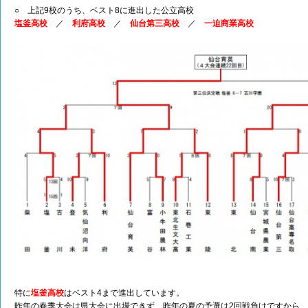
○ 上記9校のうち、ベスト8に進出した公立高校
塩釜高校
／
利府高校
／
仙台第三高校
／
一迫商業高校
特に
塩釜高校
はベスト4まで進出しています。
昨年の春季大会は県大会に出場できず、昨年の夏の予選は2回戦負けですから