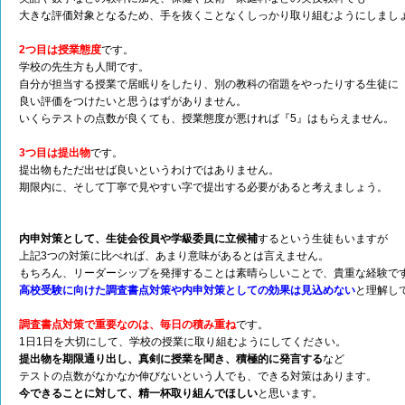
大きな評価対象となるため、手を抜くことなくしっかり取り組むようにしまし
2つ目は授業態度
です。
学校の先生方も人間です。
自分が担当する授業で居眠りをしたり、別の教科の宿題をやったりする生徒に
良い評価をつけたいと思うはずがありません。
いくらテストの点数が良くても、授業態度が悪ければ『5』はもらえません。
3つ目は提出物
です。
提出物もただ出せば良いというわけではありません。
期限内に、そして丁寧で見やすい字で提出する必要があると考えましょう。
内申対策として、生徒会役員や学級委員に立候補
するという生徒もいますが
上記3つの対策に比べれば、あまり意味があるとは言えません。
もちろん、リーダーシップを発揮することは素晴らしいことで、貴重な経験で
高校受験に向けた調査書点対策や内申対策としての効果は見込めない
と理解し
調査書点対策で重要なのは、毎日の積み重ね
です。
1日1日を大切にして、学校の授業に取り組むようにしてください。
提出物を期限通り出し、真剣に授業を聞き、積極的に発言する
など
テストの点数がなかなか伸びないという人でも、できる対策はあります。
今できることに対して、精一杯取り組んでほしい
と思います。