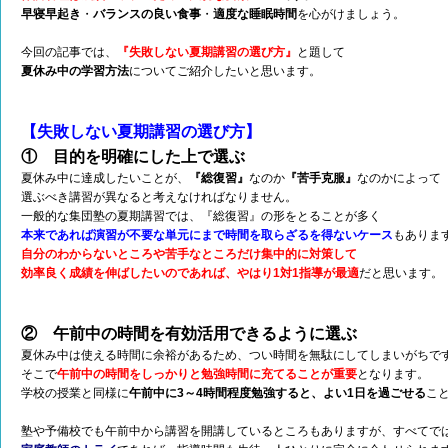
早寝早起き
・
バランスの良い食事
・
適度な睡眠時間
を心がけましょう。
今回の記事では、
『失敗しない夏期講習の選び方』
と題して
夏休み中の学習方法
についてご紹介したいと思います。
【失敗しない夏期講習の選び方】
① 目的を明確にした上で選ぶ
夏休み中に達成したいことが、
『総復習』
なのか
『苦手克服』
なのかによって
選ぶべき講習が異なると考えなければなりません。
一般的な集団塾の夏期講習では、『総復習』の形をとることが多く
本来であれば演習が不要な単元にまで時間を取らざるを得ないケース
もありま
自分のわからないところや苦手なところだけ集中的に対策して
効率良く成績を伸ばしたいのであれば、やはり1対1指導が最適
だと思います。
② 午前中の時間を有効活用できるように選ぶ
夏休み中は使える時間に余裕があるため、つい時間を無駄にしてしまいがちで
そこで
午前中の時間をしっかりと勉強時間に充てることが重要
となります。
学校の授業と同様に
午前中に3～4時間程度勉強すると、よい1日を過ごせる
こ
塾や予備校でも午前中から講習を開講しているところもありますが、すべてで