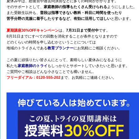
夏休み中は、総復習や過去問演習などに多くの時間がかかります。
そのサポートとして、
家庭教師の指導もたくさん受けられる
ようにしました。
また受験生以外も、
普段は指導できない教科・科目に時間を使ったり
苦手分野の克服に着手したりするなど、有効に活用してほしい
と思います。
夏期講座
30%OFFキャンペーン
は、
7月31日まで受付中
です。
8月31日までにすべての回数を消化することが条件となりますので
どのくらいの時間を申し込むかということについては
地域のトライさんである
教育プランナー
にお気軽にご相談ください。
この夏に頑張りたい皆さんにとって、素晴らしい夏休みになるように
私たち
家庭教師のトライ
もしっかりとサポートしていきたいと思います。
ご質問やご相談はどんな小さなことでも構いません。
フリーダイアル：0120-555-202
まで、お気軽にご連絡ください。