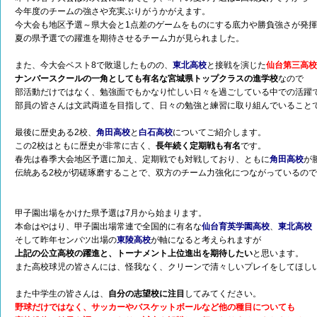
今年度のチームの強さや充実ぶりがうかがえます。
今大会も地区予選～県大会と1点差のゲームをものにする底力や勝負強さが発
夏の県予選での躍進を期待させるチーム力が見られました。
また、今大会ベスト8で敗退したものの、
東北高校
と接戦を演じた
仙台第三高校
ナンバースクールの一角としても有名な宮城県トップクラスの進学校
なので
部活動だけではなく、勉強面でもかなり忙しい日々を過ごしている中での活躍
部員の皆さんは文武両道を目指して、日々の勉強と練習に取り組んでいること
最後に歴史ある2校、
角田高校
と
白石高校
についてご紹介します。
この2校はともに歴史が非常に古く、
長年続く定期戦も有名
です。
春先は春季大会地区予選に加え、定期戦でも対戦しており、ともに
角田高校
が
伝統ある2校が切磋琢磨することで、双方のチーム力強化につながっているの
甲子園出場をかけた県予選は7月から始まります。
本命はやはり、甲子園出場常連で全国的に有名な
仙台育英学園高校
、
東北高校
そして昨年センバツ出場の
東陵高校
が軸になると考えられますが
上記の公立高校の躍進と、トーナメント上位進出を期待したい
と思います。
また高校球児の皆さんには、怪我なく、クリーンで清々しいプレイをしてほし
また中学生の皆さんは、
自分の志望校に注目
してみてください。
野球だけではなく、サッカーやバスケットボールなど他の種目についても