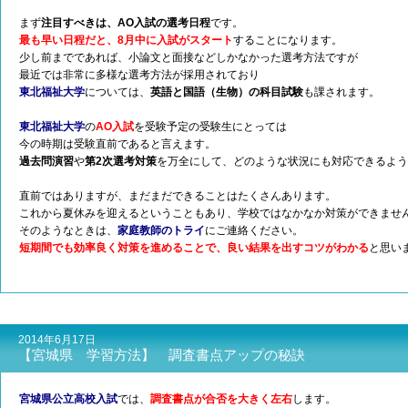
まず
注目すべきは、AO入試の選考日程
です。
最も早い日程だと、8月中に入試がスタート
することになります。
少し前までであれば、小論文と面接などしかなかった選考方法ですが
最近では非常に多様な選考方法が採用されており
東北福祉大学
については、
英語と国語（生物）の科目試験
も課されます。
東北福祉大学
の
AO入試
を受験予定の受験生にとっては
今の時期は受験直前であると言えます。
過去問演習
や
第2次選考対策
を万全にして、どのような状況にも対応できるよう
直前ではありますが、まだまだできることはたくさんあります。
これから夏休みを迎えるということもあり、学校ではなかなか対策ができませ
そのようなときは、
家庭教師のトライ
にご連絡ください。
短期間でも効率良く対策を進めることで、良い結果を出すコツがわかる
と思い
2014年6月17日
【宮城県 学習方法】 調査書点アップの秘訣
宮城県公立高校入試
では、
調査書点が合否を大きく左右
します。