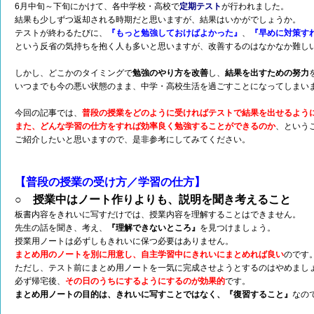
6月中旬～下旬にかけて、各中学校・高校で
定期テスト
が行われました。
結果も少しずつ返却される時期だと思いますが、結果はいかがでしょうか。
テストが終わるたびに、
『もっと勉強しておけばよかった』
、
『早めに対策す
という反省の気持ちを抱く人も多いと思いますが、改善するのはなかなか難し
しかし、どこかのタイミングで
勉強のやり方を改善
し、
結果を出すための努力
いつまでも今の悪い状態のまま、中学・高校生活を過ごすことになってしまい
今回の記事では、
普段の授業をどのように受ければテストで結果を出せるよう
また、どんな学習の仕方をすれば効率良く勉強することができるのか
、という
ご紹介したいと思いますので、是非参考にしてみてください。
【普段の授業の受け方／学習の仕方】
○ 授業中はノート作りよりも、説明を聞き考えること
板書内容をきれいに写すだけでは、授業内容を理解することはできません。
先生の話を聞き、考え、
『理解できないところ』
を見つけましょう。
授業用ノートは必ずしもきれいに保つ必要はありません。
まとめ用のノートを別に用意し、自主学習中にきれいにまとめれば良い
のです
ただし、テスト前にまとめ用ノートを一気に完成させようとするのはやめまし
必ず帰宅後、
その日のうちにするようにするのが効果的
です。
まとめ用ノートの目的は、きれいに写すことではなく、『復習すること』
なの