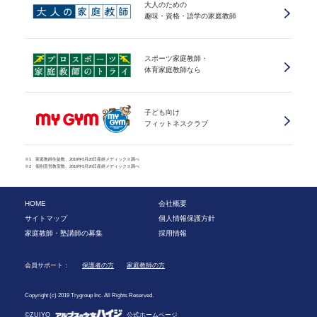
大人のための
趣味・資格・語学の家庭教師
スポーツ家庭教師・
体育家庭教師なら
子ども向け
フィットネスクラブ
※1 家庭教師生徒数、2016年5月20日産經メディックス調べ
※2 個別直営教室数、2016年5月20日産經メディックス調べ
HOME
会社概要
サイトマップ
個人情報保護方針
家庭教師・塾講師の募集
採用情報
会員サポート：
保護者の方
家庭教師の方
Copyright (c) 2019 Trygroup Inc. All Rights Reserved.
©ZUIYO
公式ホームページ