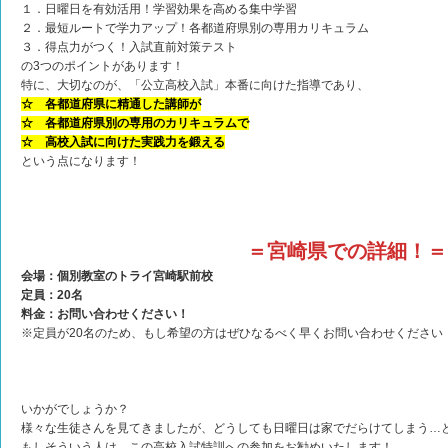
１．日曜日を有効活用！学習効果を高める集中学習
２．最短ルートで学力アップ！各都道府県別の専用カリキュラム
３．得点力がつく！入試直前対策テスト
の3つのポイントがあります！
特に、大切なのが、「公立高校入試」本番に向けた指導であり、
☆ 各都道府県に精通した講師が
☆ 各都道府県別の専用のカリキュラムで
☆ 高校入試に向けた実践力を鍛える
という点になります！
＝宮崎県での詳細！＝
会場：個別教室のトライ宮崎駅前校
定員：20名
料金：お問い合わせください！
※定員が20名のため、もし希望の方はぜひなるべく早くお問い合わせください
いかがでしょうか？
様々な生徒さんを見てきましたが、どうしても日曜日は家でだらけてしまう…
もしそういう人は、この高校入試特訓への参加をお勧めいたします！