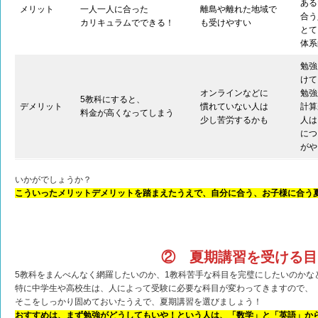
ある
メリット
一人一人に合った
離島や離れた地域で
合う
カリキュラムでできる！
も受けやすい
とて
体系
勉強
けて
オンラインなどに
勉強
5教科にすると、
デメリット
慣れていない人は
計算
料金が高くなってしまう
少し苦労するかも
人は
につ
がや
いかがでしょうか？
こういったメリットデメリットを踏まえたうえで、自分に合う、お子様に合う
② 夏期講習を受ける目
5教科をまんべんなく網羅したいのか、1教科苦手な科目を完璧にしたいのかな
特に中学生や高校生は、人によって受験に必要な科目が変わってきますので、
そこをしっかり固めておいたうえで、夏期講習を選びましょう！
おすすめは、まず勉強がどうしてもいや！という人は、「数学」と「英語」か