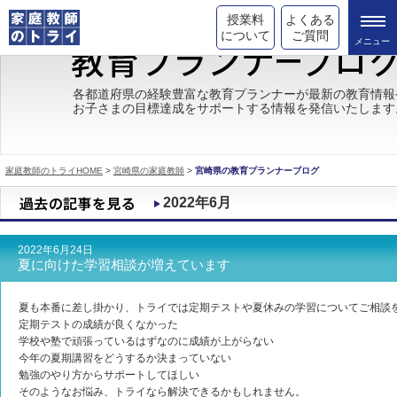
授業料
よくある
について
ご質問
トライの教育理念
各都道府県の経験豊富な教育プランナーが最新の教育情報
お子さまの目標達成をサポートする情報を発信いたします
成績が上がる理由
コース情報
家庭教師のトライHOME
>
宮崎県の家庭教師
>
宮崎県の教育プランナーブログ
都道府県別情報
2022年6月
合格体験談
2022年6月24日
キャンペーン情報
夏に向けた学習相談が増えています
受験情報
夏も本番に差し掛かり、トライでは定期テストや夏休みの学習についてご相談
定期テストの成績が良くなかった
学校や塾で頑張っているはずなのに成績が上がらない
今年の夏期講習をどうするか決まっていない
勉強のやり方からサポートしてほしい
そのようなお悩み、トライなら解決できるかもしれません。