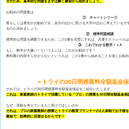
そのため、基本的な問題をまずは解く練習から始めましょう。
お勧めの問題集は、
① チャートシリーズ
青もしくは黄色がお勧めです。自分のほかに受ける大学やほかに考えている大
るのか決めましょう。
② 標準問題精講
標準的な問題を網羅できるため、この1冊を完璧にすれば、共通テストレベル
③ これでわかる数学Ⅰ＋A
もし、数学が大嫌い！という人には、これがお勧めです！
教科書の内容すら分からないという人は、この1冊から始めることを強くお勧
＝トライの30日間授業料全額返金
それでは、トライの30日間授業料全額返金保証をご紹介いたします。
これは、家庭教師のトライで活躍している「プロ」の授業を30日間全額返金保
なぜ、受験を考えている人に受けてほしいのか…
それは、プロの家庭教師の授業とトライの教育プランナーの2人体制でお子様
最短で、効率的に目指せるからです！