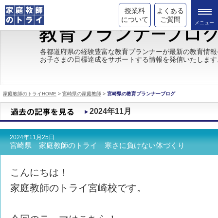
授業料
よくある
について
ご質問
トライの教育理念
各都道府県の経験豊富な教育プランナーが最新の教育情報
お子さまの目標達成をサポートする情報を発信いたします
成績が上がる理由
コース情報
家庭教師のトライHOME
>
宮崎県の家庭教師
>
宮崎県の教育プランナーブログ
都道府県別情報
2024年11月
合格体験談
2024年11月25日
キャンペーン情報
宮崎県 家庭教師のトライ 寒さに負けない体づくり
受験情報
こんにちは！
家庭教師のトライ宮崎校です。