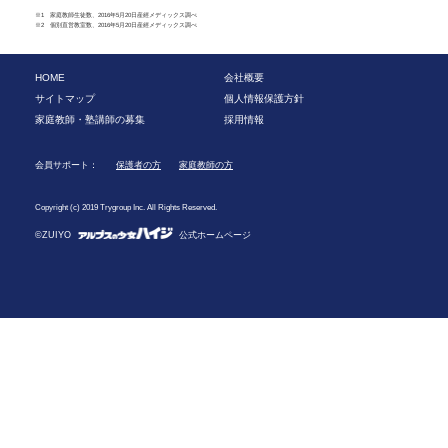
※1 家庭教師生徒数、2016年5月20日産經メディックス調べ
※2 個別直営教室数、2016年5月20日産經メディックス調べ
HOME
会社概要
サイトマップ
個人情報保護方針
家庭教師・塾講師の募集
採用情報
会員サポート：
保護者の方
家庭教師の方
Copyright (c) 2019 Trygroup Inc. All Rights Reserved.
©ZUIYO
公式ホームページ