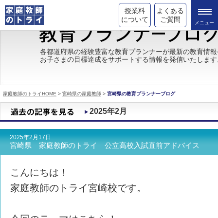
授業料
よくある
について
ご質問
トライの教育理念
各都道府県の経験豊富な教育プランナーが最新の教育情報
お子さまの目標達成をサポートする情報を発信いたします
成績が上がる理由
コース情報
家庭教師のトライHOME
>
宮崎県の家庭教師
>
宮崎県の教育プランナーブログ
都道府県別情報
2025年2月
合格体験談
2025年2月17日
キャンペーン情報
宮崎県 家庭教師のトライ 公立高校入試直前アドバイス
受験情報
こんにちは！
家庭教師のトライ宮崎校です。