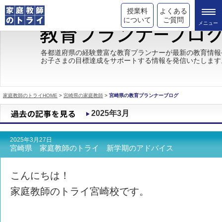
授業料
よくある
について
ご質問
トライの教育理念
各都道府県の経験豊富な教育プランナーが最新の教育情報
お子さまの目標達成をサポートする情報を発信いたします
成績が上がる理由
コース情報
家庭教師のトライHOME
>
宮崎県の家庭教師
>
宮崎県の教育プランナーブログ
都道府県別情報
2025年3月
合格体験談
2025年3月27日
キャンペーン情報
宮崎県 家庭教師のトライ 新学期のアドバイス
受験情報
こんにちは！
家庭教師のトライ宮崎校です。