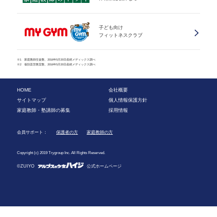
子ども向け
フィットネスクラブ
※1 家庭教師生徒数、2016年5月20日産經メディックス調べ
※2 個別直営教室数、2016年5月20日産經メディックス調べ
HOME
会社概要
サイトマップ
個人情報保護方針
家庭教師・塾講師の募集
採用情報
会員サポート：
保護者の方
家庭教師の方
Copyright (c) 2019 Trygroup Inc. All Rights Reserved.
©ZUIYO
公式ホームページ