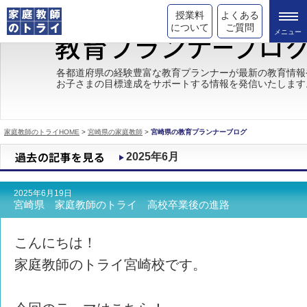
授業料
よくある
について
ご質問
トライの教育理念
各都道府県の経験豊富な教育プランナーが最新の教育情報
お子さまの目標達成をサポートする情報を発信いたします
成績が上がる理由
コース情報
家庭教師のトライHOME
>
宮崎県の家庭教師
>
宮崎県の教育プランナーブログ
都道府県別情報
2025年6月
合格体験談
2025年6月19日
キャンペーン情報
宮崎県 家庭教師のトライ 高校卒業後の進路
受験情報
こんにちは！
家庭教師のトライ宮崎校です。