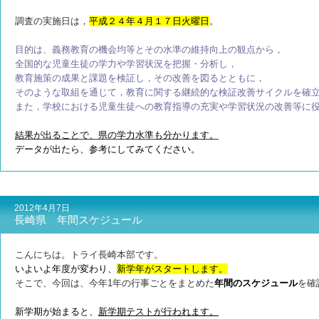
調査の実施日は，
平成２４年４月１７日火曜日
。
目的は、義務教育の機会均等とその水準の維持向上の観点から，
全国的な児童生徒の学力や学習状況を把握・分析し，
教育施策の成果と課題を検証し，
その改善を図るとともに，
そのような取組を通じて，教育に関する継続的な検証改善サイクルを
確
また，学校における児童生徒への教育指導の充実や
学習状況の改善等に
結果が出ることで、県の学力水準も分かります。
データが出たら、参考にしてみてください。
2012年4月7日
長崎県 年間スケジュール
こんにちは。トライ長崎本部です。
いよいよ年度が変わり、
新学年がスタートします。
そこで、今回は、今年1年の行事ごとをまとめた
年間のスケジュール
を確
新学期が始まると、
新学期テストが行われます。