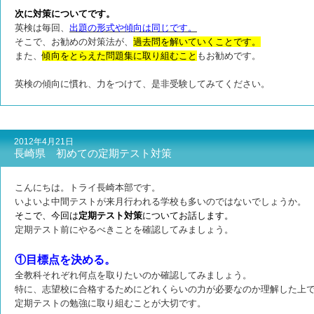
次に対策についてです。
英検は毎回、
出題の形式や傾向は同じです。
そこで、お勧めの対策法が、
過去問を解いていくことです。
また、
傾向をとらえた問題集に取り組む
こと
もお勧めです。
英検の傾向に慣れ、力をつけて、是非受験してみてください。
2012年4月21日
長崎県 初めての定期テスト対策
こんにちは。トライ長崎本部です。
いよいよ中間テストが来月行われる学校も多いのではないでしょうか。
そこで、今回は
定期テスト対策
についてお話します。
定期テスト前にやるべきことを確認してみましょう。
①目標点を決める。
全教科それぞれ何点を取りたいのか確認してみましょう。
特に、志望校に合格するためにどれくらいの力が必要なのか理解した上
定期テストの勉強に取り組むことが大切です。