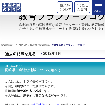
授業料
よくある
について
ご質問
トライの教育理念
各都道府県の経験豊富な教育プランナーが最新の教育情報
お子さまの目標達成をサポートする情報を発信いたします
成績が上がる理由
コース情報
家庭教師のトライHOME
>
長崎県の家庭教師
>
長崎県の教育プランナーブログ
都道府県別情報
2012年4月
合格体験談
2012年4月27日
キャンペーン情報
長崎県 身近な地域について知ろう
受験情報
こんにちは。トライ長崎本部です。
今回は
長崎県
について触れてみます。
長崎県は
観光地が多い地域
です。
その理由は、
歴史的に有名な地域だからです。
例えば、江戸時代の
鎖国時代
には、
出島
で貿易が盛んでした。