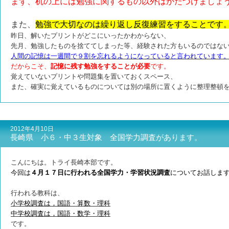
まず、机の上には勉強に関するもの以外はかたづけましょ
また、
勉強で大切なのは繰り返し反復練習をすることです
昨日、解いたプリントがどこにいったかわからない、
先月、勉強したものを捨ててしまった等、経験された方もいるのではな
人間の記憶は一週間で９割を忘れるようになっていると言われています
だからこそ、
記憶に残す勉強をすることが必要
です。
覚えていないプリントや問題集を置いておくスペース、
また、確実に覚えているものについては別の場所に置くように整理整頓
2012年4月10日
長崎県 小６・中３生対象 全国学力調査があります。
こんにちは。トライ長崎本部です。
今回は
４月１７日に行われる全国学力・学習状況調査
についてお話しま
行われる教科は、
小学校調査は，国語・算数・理科
中学校調査は，国語・数学・理科
です。