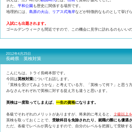
また、
平和公園
も歴史に関係する場所です。
地理的には、
島原の火山、リアス式海岸
などが特徴的なものとして挙げ
入試にも出題されます。
ゴールデンウィークも間近ですので、この機会に見学に訪れるのもいい
2012年4月25日
長崎県 英検対策
こんにちは。トライ長崎本部です。
今回は
英検対策
についてお話します。
「英検を受けてみようかな」と考えている方
、「英検って何？」と思う
みなさんそれぞれで英検に対する捉え方も違うと思います。
英検は一度取ってしまえば、
一生の資格
になります。
各級でそれぞれのメリットがありますが、将来的に考えると、
２級以上
英検を取っておくことで、
受験科目を免除されたり、就職の際にも優遇
ただ、各級でレベルが異なりますので、自分のレベルを把握して受験す