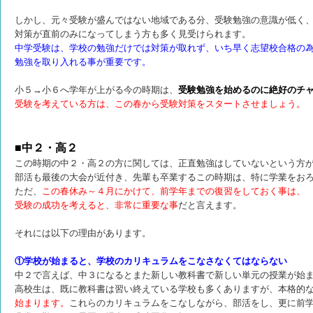
しかし、元々受験が盛んではない地域である分、受験勉強の意識が低く
対策が直前のみになってしまう方も多く見受けられます。
中学受験は、学校の勉強だけでは対策が取れず、いち早く志望校合格の
勉強を取り入れる事が重要です。
小５→小６へ学年が上がる今の時期は、
受験勉強を始めるのに絶好のチ
受験を考えている方は、この春から受験対策をスタートさせましょう。
■中２・高２
この時期の中２・高２の方に関しては、正直勉強はしていないという方
部活も最後の大会が近付き、先輩も卒業するこの時期は、特に学業をお
ただ、
この春休み～４月にかけて、前学年までの復習をしておく事は、
受験の成功を考えると、非常に重要な事
だと言えます。
それには以下の理由があります。
①学校が始まると、学校のカリキュラムをこなさなくてはならない
中２で言えば、中３になるとまた新しい教科書で新しい単元の授業が始
高校生は、既に教科書は習い終えている学校も多くありますが、本格的
始まります。
これらのカリキュラムをこなしながら、部活をし、更に前