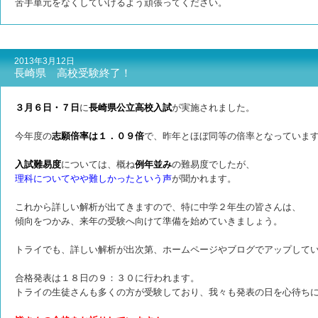
苦手単元をなくしていけるよう頑張ってください。
2013年3月12日
長崎県 高校受験終了！
３月６日・７日
に
長崎県公立高校入試
が実施されました。
今年度の
志願倍率は１．０９倍
で、昨年とほぼ同等の倍率となっていま
入試難易度
については、概ね
例年並み
の難易度でしたが、
理科についてやや難しかったという声
が聞かれます。
これから詳しい解析が出てきますので、特に中学２年生の皆さんは、
傾向をつかみ、来年の受験へ向けて準備を始めていきましょう。
トライでも、詳しい解析が出次第、ホームページやブログでアップして
合格発表は１８日の９：３０に行われます。
トライの生徒さんも多くの方が受験しており、我々も発表の日を心待ち