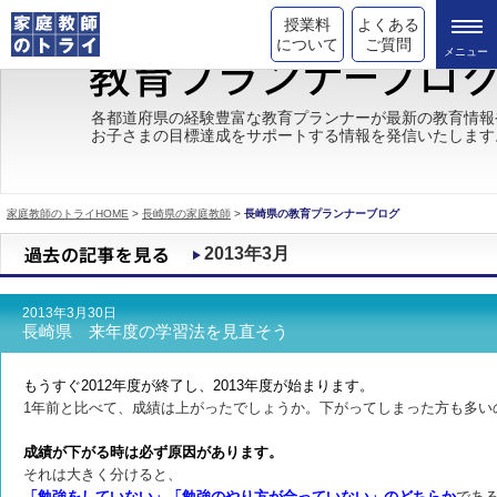
授業料
よくある
について
ご質問
トライの教育理念
各都道府県の経験豊富な教育プランナーが最新の教育情報
お子さまの目標達成をサポートする情報を発信いたします
成績が上がる理由
コース情報
家庭教師のトライHOME
>
長崎県の家庭教師
>
長崎県の教育プランナーブログ
都道府県別情報
2013年3月
合格体験談
2013年3月30日
キャンペーン情報
長崎県 来年度の学習法を見直そう
受験情報
もうすぐ2012年度が終了し、2013年度が始まります。
1年前と比べて、成績は上がったでしょうか。下がってしまった方も多い
成績が下がる時は必ず原因があります。
それは大きく分けると、
「勉強をしていない」「勉強のやり方が合っていない」のどちらか
であ