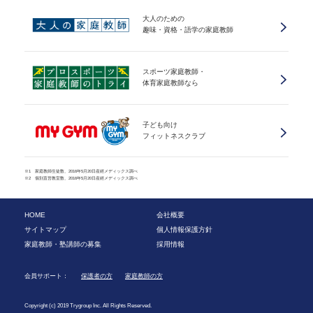
大人のための
趣味・資格・語学の家庭教師
スポーツ家庭教師・
体育家庭教師なら
子ども向け
フィットネスクラブ
※1 家庭教師生徒数、2016年5月20日産經メディックス調べ
※2 個別直営教室数、2016年5月20日産經メディックス調べ
HOME
会社概要
サイトマップ
個人情報保護方針
家庭教師・塾講師の募集
採用情報
会員サポート：
保護者の方
家庭教師の方
Copyright (c) 2019 Trygroup Inc. All Rights Reserved.