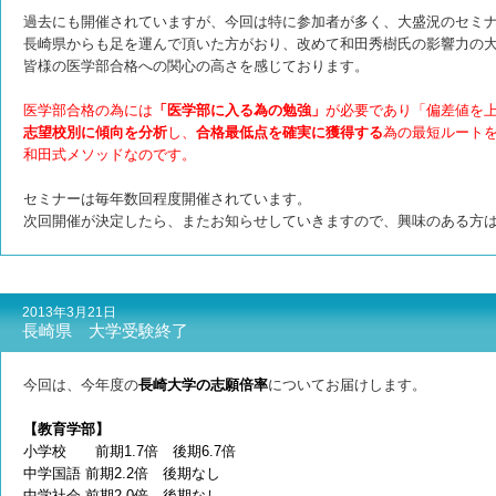
過去にも開催されていますが、今回は特に参加者が多く、大盛況のセミ
長崎県からも足を運んで頂いた方がおり、改めて和田秀樹氏の影響力の
皆様の医学部合格への関心の高さを感じております。
医学部合格の為には
「医学部に入る為の勉強」
が必要であり「偏差値を
志望校別に傾向を分析
し、
合格最低点を確実に獲得する
為の最短ルート
和田式メソッドなのです。
セミナーは毎年数回程度開催されています。
次回開催が決定したら、またお知らせしていきますので、興味のある方
2013年3月21日
長崎県 大学受験終了
今回は、今年度の
長崎大学の志願倍率
についてお届けします。
【教育学部】
小学校 前期1.7倍 後期6.7倍
中学国語 前期2.2倍 後期なし
中学社会 前期2.0倍 後期なし