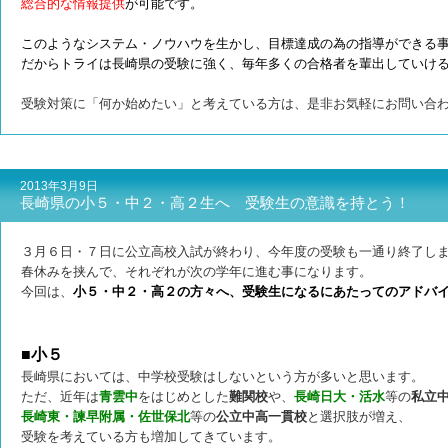
総合的な情報提供
が可能です。
このようなシステム・ノウハウを生かし、目標達成の為の指導ができる
だからトライは長崎県の受験に強く、毎年多くの合格者を輩出していけ
受験対策に「何か始めたい」と考えている方は、是非お気軽にお問い合
2013年3月9日
長崎県の小５・中２・高２生へ 受験生の意識を持とう！
３月６日・７日に公立高校入試が終わり、今年度の受験も一通り終了し
春休みを挟んで、それぞれが次の学年に進む事になります。
今回は、
小５・中２・高２の方々へ、受験生になるにあたってのアドバ
■小５
長崎県においては、中学校受験はしないという方が多いと思います。
ただ、近年は
青雲中
をはじめとした
難関校
や、
長崎日大・活水
等の
私立
長崎東・諫早附属・佐世保北
等の
公立中高一貫校
と選択肢が増え、
受験を考えている方も増加してきています。