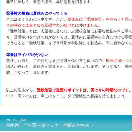
非常に難しく、最悪の場合、成績悪化を招きます。
②受験の勝負は夏休みにやってくる
これはよく言われる事です。ただ、
夏休みに「受験対策」をやろうと思
その時点で土台となる基礎学力がなければ伸びません。
「受験対策」とは、志望校に合わせ、志望校合格に必要な勉強をする事
今、基礎学力をつけておかなくては、夏休みに基礎学力を身につける学
そうなると「受験対策」を行う時期が秋以降にずれ込み、間に合わなく
③春はライバルが少ない
前述した通り、この時期はまだ意識が低い方も多いので、
周囲に追いつ
部活が終わり、夏休みが始まると、皆勉強しだします。そうなると、周
難しくなってしまいます。
以上の理由から、
受験勉強で重要なポイントは、実は今の時期なのです
中２・高２の方は、今このタイミングで受験生の意識を持ちましょう！
2013年3月4日
長崎県 医学部合格セミナー開催のお知らせ