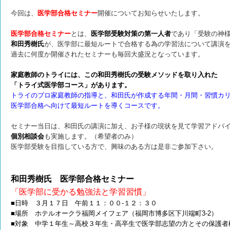
今回は、
医学部合格セミナー
開催についてお知らせいたします。
医学部合格セミナー
とは、
医学部受験対策の第一人者
であり「受験の神
和田秀樹氏
が、医学部に最短ルートで合格する為の学習法について講演
過去に何度か開催されたセミナーも毎回大盛況となっています。
家庭教師のトライには、この和田秀樹氏の受験メソッドを取り入れた
「トライ式医学部コース」があります。
トライのプロ家庭教師の指導と、和田氏が作成する年間・月間・習慣カ
医学部合格へ向けて最短ルートを導くコースです。
セミナー当日は、和田氏の講演に加え、お子様の現状を見て学習アドバ
個別相談会
も実施します。（希望者のみ）
医学部受験を目指している方で、興味のある方は是非ご参加下さい。
和田秀樹氏 医学部合格セミナー
「医学部に受かる勉強法と学習習慣」
■日時 ３月１７日 午前１１：００-１２：３０
■場所 ホテルオークラ福岡メイフェア（福岡市博多区下川端町3-2）
■対象 中学１年生～高校３年生・高卒生で医学部志望の方とその保護者