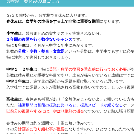
長崎県 春休みの過ごし方
３/２０前後から、各学校で春休みに入ります。
春休みは、次学年の準備をする上で非常に重要な期間
になります。
小学生
は、普段まとめの実力テストが実施されない分、
１年間の復習を行う数少ないチャンス
です。
特に
６年生
は、４月から中学１年生にあがります。
算数の
分数・少数・割合・文章題
といった分野は、中学生でもすぐに必
特に注意して復習しておきましょう。
中学１・２年生
は、特に
英語・数学の復習を重点的に行っておく必要
が
英数は積み重ねが重要な科目であり、土台が揺らいでいると成績はすぐ
中学３年生
は、進学先の高校から課題を受け取っていると思います。
入学後すぐに課題テストが実施される高校も多いですので、しっかり復
高校生
は、春休みも補習があり「全然休みじゃないよ」と嘆いている方
ただ、
補習期間は普段の授業に比べると、授業スピードが緩くなる
ケー
以前分の復習をするには、やはり絶好の機会
ですので、ひと踏ん張り頑
春休みの期間は約２週間で、非常に短い休みです。
その分
計画的に取り組む事が重要
になりますので、ひとつでもふたつで