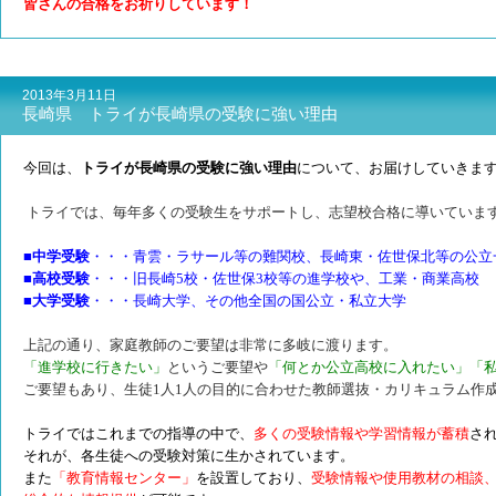
皆さんの合格をお祈りしています！
2013年3月11日
長崎県 トライが長崎県の受験に強い理由
今回は、
トライが長崎県の受験に強い理由
について、お届けしていきま
トライでは、毎年多くの受験生をサポートし、志望校合格に導いていま
■中学受験
・・・青雲・ラサール等の難関校、長崎東・佐世保北等の公立
■高校受験
・・・旧長崎5校・佐世保3校等の進学校や、工業・商業高校
■大学受験
・・・長崎大学、その他全国の国公立・私立大学
上記の通り、家庭教師のご要望は非常に多岐に渡ります。
「進学校に行きたい」
というご要望や
「何とか公立高校に入れたい」「
ご要望もあり、生徒1人1人の目的に合わせた教師選抜・カリキュラム作
トライではこれまでの指導の中で、
多くの受験情報や学習情報が蓄積
さ
それが、各生徒への受験対策に生かされています。
また
「教育情報センター」
を設置しており、
受験情報や使用教材の相談