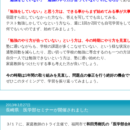
「勉強をしていない」と思う方は、できる事からまず始めてみる事が大
宿題すら出していなかった方なら、答えを写してでも出してみる。
テスト勉強しかしていなという方なら、週に1回か2回でも自宅学習をし
何でもいいのでまず、始めてみましょう。
「勉強のやり方が合っていない」という方は、今の時期にやり方を見直
塾に通いながらも、学校の課題が多くこなせていない、という様な状況
通塾回数を減らしたり、思い切って学校の勉強に専念するのも一つの方
自分一人では勉強できないという方は、塾に通い始めたり、
家庭教師をつけたりする事も考えた方が良いでしょう。
今の時期は1年間の取り組みを見直し、問題点の修正を行う絶好の機会で
ぜひこのタイミングで、学習を振り返ってみましょう。
2013年3月27日
長崎県 医学部セミナーが開催されました
３/１７に、家庭教師のトライ主催で、福岡市で
和田秀樹氏の「医学部合