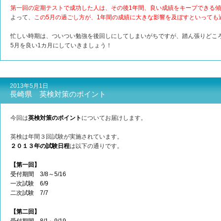
第一回の定期テストで成功した人は、その後1年間、良い成績をキープできる
よって、
この5月の過ごし方が、1年間の成績に大きな影響を及ぼすといっても
忙しい時期は、ついつい勉強を後回しにしてしまいがちですが、踏ん張りどこ
5月を良い1カ月にしていきましょう！
2013年5月1日
長崎県 英検対策のポイント
今回は
英検対策のポイント
についてお届けします。
英検は年間３回試験が実施されています。
２０１３年の試験日程
は以下の通りです。
【第一回】
受付期間 3/8～5/16
一次試験 6/9
二次試験 7/7
【第二回】