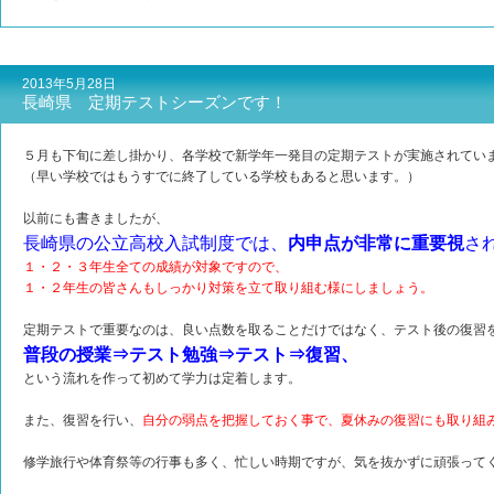
2013年5月28日
長崎県 定期テストシーズンです！
５月も下旬に差し掛かり、各学校で新学年一発目の定期テストが実施されてい
（早い学校ではもうすでに終了している学校もあると思います。）
以前にも書きましたが、
長崎県の公立高校入試制度では、
内申点が非常に重要視
さ
１・２・３年生全ての成績が対象ですので、
１・２年生の皆さんもしっかり対策を立て取り組む様にしましょう。
定期テストで重要なのは、良い点数を取ることだけではなく、テスト後の復習
普段の授業⇒テスト勉強⇒テスト⇒復習、
という流れを作って初めて学力は定着します。
また、復習を行い、
自分の弱点を把握しておく事で、夏休みの復習にも取り組
修学旅行や体育祭等の行事も多く、忙しい時期ですが、気を抜かずに頑張って