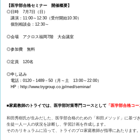
【医学部合格セミナー 開催概要】
◎日時 7月7日（日）
講演：11:00～12:30（受付開始10:30）
個別相談会：12:30～
◎会場
アクロス福岡7階 大会議室
◎参加費
無料
◎定員 120名
◎申し込み
電話：0120－1489－50（月～土 13:00～22:00）
HP：
http://www.trygroup.co.jp/med/seminar/
■家庭教師のトライでは、医学部対策専門コースとして
「医学部合格コー
和田秀樹氏が生みだした、医学部合格のための「和田メソッド」に基づ
生徒一人一人の状況を診断し、学習計画を作成します。
そのカリキュラムに沿って、トライのプロ家庭教師が指導にあたります