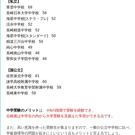
【私立】
青雲中学校 69
長崎日本大学中学校 56
海星中学校[ステラ・プレ] 52
活水中学校 52
長崎精道中学校 52
海星中学校[スタンダード] 50
精道三川台中学校 50
純心中学校 49
長崎南山中学校 48
聖和女子学院中学校 46
【国公立】
佐世保北中学校 61
諌早高校附属中学校 60
長崎大学教育学部附属中学校 59
長崎東中学校 59
中学受験のメリット
は、
小6の段階で受験を経験でき、
合格後は中学生の内から大学受験を見据えた学習ができる点
です。
また、高い意識を持った受験生が集まりますので、一般の公立中学校に比べ、
学級崩壊等の問題が起きにくいという点もメリットと言えるでしょう。