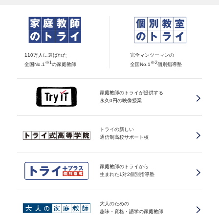
110万人に選ばれた
完全マンツーマンの
※1
※2
全国No.1
の家庭教師
全国No.1
個別指導塾
家庭教師のトライが提供する
永久0円の映像授業
トライの新しい
通信制高校サポート校
家庭教師のトライから
生まれた1対2個別指導塾
大人のための
趣味・資格・語学の家庭教師