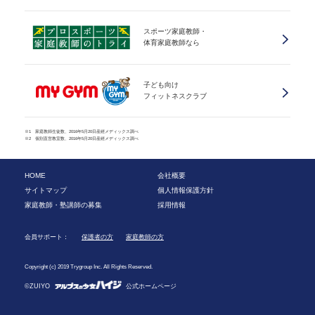
スポーツ家庭教師・
体育家庭教師なら
子ども向け
フィットネスクラブ
※1 家庭教師生徒数、2016年5月20日産經メディックス調べ
※2 個別直営教室数、2016年5月20日産經メディックス調べ
HOME
会社概要
サイトマップ
個人情報保護方針
家庭教師・塾講師の募集
採用情報
会員サポート：
保護者の方
家庭教師の方
Copyright (c) 2019 Trygroup Inc. All Rights Reserved.
©ZUIYO
公式ホームページ