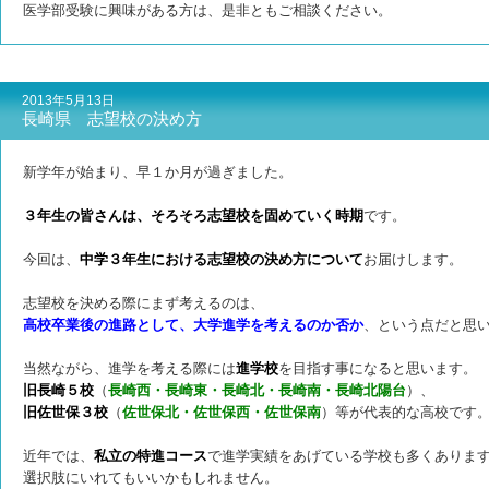
医学部受験に興味がある方は、是非ともご相談ください。
2013年5月13日
長崎県 志望校の決め方
新学年が始まり、早１か月が過ぎました。
３年生の皆さんは、そろそろ志望校を固めていく時期
です。
今回は、
中学３年生における志望校の決め方について
お届けします。
志望校を決める際にまず考えるのは、
高校卒業後の進路として、大学進学を考えるのか否か
、という点だと思
当然ながら、進学を考える際には
進学校
を目指す事になると思います。
旧長崎５校
（
長崎西・長崎東・長崎北・長崎南・長崎北陽台
）、
旧佐世保３校
（
佐世保北・佐世保西・佐世保南
）等が代表的な高校です
近年では、
私立の特進コース
で進学実績をあげている学校も多くありま
選択肢にいれてもいいかもしれません。