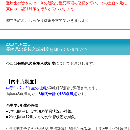
受験生の皆さんは、今の段階で重要事項の暗記を行い、その土台を元に
夏休みに記述対策を行うと良いでしょう。
傾向を読み、しっかり対策を立てていきましょう！
2013年5月22日
長崎県の高校入試制度を知っていますか？
今回は
長崎県の高校入試制度
についてお届けします。
【内申点制度】
中学1・2・3年生の成績
が9教科5段階で評価されます。
1学年45点満点で、
3年間合計で135点満点
です。
※中学3年生の評価
■3学期制⇒1、2学期の学習状況が対象。
■2学期制⇒12月末までの学習状況が対象。
中学3年間全ての成績が内申点計算に加味される為、中学3年生だけ勉強