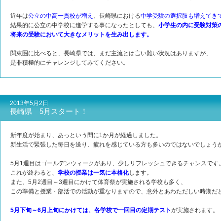
近年は
公立の中高一貫校が増え
、長崎県における
中学受験の選択肢も増えてき
結果的に公立の中学校に進学する事になったとしても、
小学生の内に受験対策
将来の受験において大きなメリットを生み出します。
関東圏に比べると、長崎県では、まだ主流とは言い難い状況はありますが、
是非積極的にチャレンジしてみてください。
2013年5月2日
長崎県 5月スタート！
新年度が始まり、あっという間に1か月が経過しました。
新生活で緊張した毎日を送り、疲れを感じている方も多いのではないでしょう
5月1週目はゴールデンウィークがあり、少しリフレッシュできるチャンスです
これが終わると、
学校の授業は一気に本格化
します。
また、5月2週目～3週目にかけて体育祭が実施される学校も多く、
この準備と授業・部活での活動が重なりますので、意外とあわただしい時期だ
5月下旬～6月上旬にかけては、各学校で一回目の定期テスト
が実施されます。