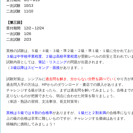
受付期間 8/1～9/19
一次試験 10/13
二次試験 11/10
【第三回】
受付期間 12/2～12/24
一次試験 1/26
二次試験 2/23
英検の試験は、５級・４級・３級・準２級・２級・準１級・１級に分かれてお
３級は中学校卒業程度、２級は高校卒業程度
が受験レベルの目安と言われてい
試験内容としては、
筆記・リスニング
の問題が出題されます。
（
３級以降はスピーキング・面接
があります。）
試験対策は、シンプルに
過去問を解き、分からない分野を調べていく
やり方が
過去問入手の方法は、HPからのダウンロード・書店での購入があります。
チャレンジする級が決まったら、まずは過去問を解いてみましょう。合格まで
足りないものが把握できたら、弱点に合わせた対策を取りましょう。
（単語・熟語の習得、文法事項、長文対策等）
英検は５級では８割の合格率
がありますが、
１級だと２割未満
の合格率になり
上の級の合格は非常に難しいものですが、チャレンジする価値はあります。
積極的に挑戦してみましょう！