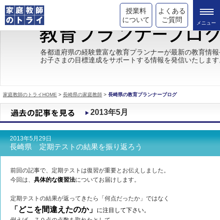
授業料
よくある
について
ご質問
トライの教育理念
各都道府県の経験豊富な教育プランナーが最新の教育情報
お子さまの目標達成をサポートする情報を発信いたします
成績が上がる理由
コース情報
家庭教師のトライHOME
>
長崎県の家庭教師
>
長崎県の教育プランナーブログ
都道府県別情報
2013年5月
合格体験談
2013年5月29日
キャンペーン情報
長崎県 定期テストの結果を振り返ろう
受験情報
前回の記事で、定期テストは復習が重要とお伝えしました。
今回は、
具体的な復習法
についてお届けします。
定期テストの結果が返ってきたら「何点だったか」ではなく
「どこを間違えたのか」
に注目して下さい。