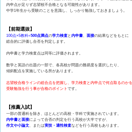
内申点が足りず志望校不合格となる可能性があります。
中学1年生から受験のことを意識し、しっかり勉強しておきましょう。
【前期選抜】
100点×5教科=
500点満点
の
学力検査
と
内申書
、
面接
の結果などをもとに
総合的に評価し合否を判定します。
内申書と学力検査点は同等に評価されます。
数学と英語の出題の一部で、各高校が問題の難易度を選択したり、
傾斜配点を実施している所があります。
志望校合格ラインの総合点を把握し、学力検査と内申点で何点取るのか
受験勉強を行う事が合格のポイント
です。
【推薦入試】
一部の普通科を除き、ほとんどの高校・学科で実施されています。
内申書と面接
によって合否の判定を行う高校が大半ですが、
作文や小論文
、または
実技・適性検査
などを行う高校もあります。