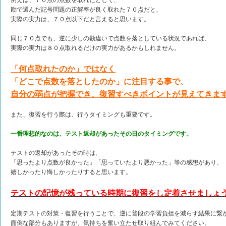
例えば、７０点の点数を取れたとして、
勘で選んだ記号問題の正解率が良く取れた７０点だと、
実際の実力は、７０点以下だと言えると思います。
同じ７０点でも、逆に少しの勘違いで点数を落としている状況であれば、
実際の実力は８０点取れるだけの実力があるかもしれません。
「何点取れたのか」ではなく
「どこで点数を落としたのか」に注目する事で、
自分の弱点が把握でき、復習すべきポイントが見えてきま
また、復習を行う際は、行うタイミングも重要です。
一番理想的なのは、テスト返却があったその日のタイミングです。
テストの返却があったその時は、
「思ったより点数が良かった」「思っていたより悪かった」等の感想があり、
嬉しかったり悔しかったりすると思います。
テストの記憶が残っている時期に復習をし定着させましょ
定期テストの対策・復習を行うことで、逆に普段の学習負担を減らす結果に繋
面倒な部分もありますが、気持ちを奮い立たせ取り組んでみてください。