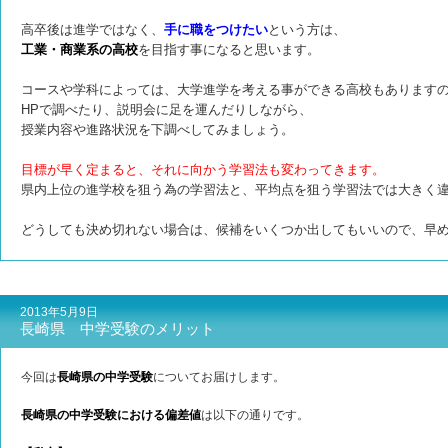
高卒後は進学ではなく、
手に職をつけたい
という方は、
工業・商業系の高校
を目指す事になると思います。
コースや学科によっては、大学進学を考える事ができる高校もあります
HPで調べたり、説明会に足を運んだりしながら、
授業内容や進路状況を下調べしてみましょう。
目標が早く定まると、それに向かう学習法も変わってきます。
県内上位の進学校を狙う為の学習法と、平均点を狙う学習法では大きく
どうしても決め切れない場合は、候補をいくつか出してもいいので、早
2013年5月9日
長崎県 中学受験のメリット
今回は
長崎県の中学受験
についてお届けします。
長崎県の中学受験における偏差値
は以下の通りです。