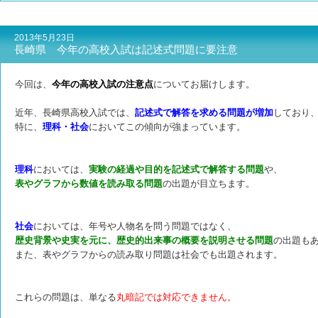
2013年5月23日
長崎県 今年の高校入試は記述式問題に要注意
今回は、
今年の高校入試の注意点
についてお届けします。
近年、長崎県高校入試では、
記述式で解答を求める問題が増加
しており
特に、
理科・社会
においてこの傾向が強まっています。
理科
においては、
実験の経過や目的を記述式で解答する問題
や、
表やグラフから数値を読み取る問題
の出題が目立ちます。
社会
においては、年号や人物名を問う問題ではなく、
歴史背景や史実を元に、
歴史的出来事の概要を説明させる問題
の出題も
また、表やグラフからの読み取り問題は社会でも出題されます。
これらの問題は、単なる
丸暗記では対応できません。