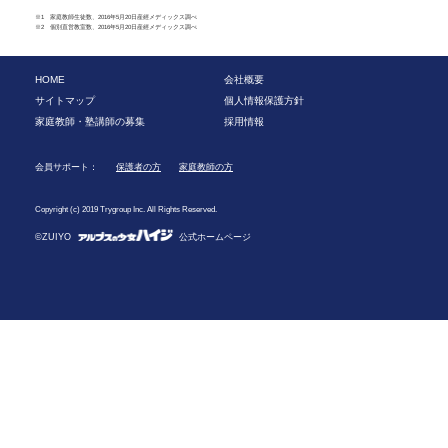
※1 家庭教師生徒数、2016年5月20日産經メディックス調べ
※2 個別直営教室数、2016年5月20日産經メディックス調べ
HOME
会社概要
サイトマップ
個人情報保護方針
家庭教師・塾講師の募集
採用情報
会員サポート：
保護者の方
家庭教師の方
Copyright (c) 2019 Trygroup Inc. All Rights Reserved.
©ZUIYO
公式ホームページ