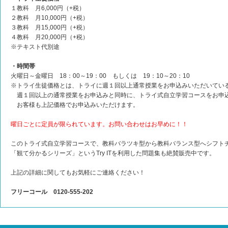
１教科 月6,000円（+税）
２教科 月10,000円（+税）
３教科 月15,000円（+税）
４教科 月20,000円（+税）
※テキスト代別途
・時間帯
火曜日～金曜日 18：00～19：00 もしくは 19：10～20：10
※トライ生徒価格とは、トライに週１回以上通常授業をお申込みいただいてい
週１回以上の通常授業をお申込みと同時に、トライ式自立学習コースをお申
お客様も上記価格でお申込みいただけます。
曜日ごとに定員が限られています。お問い合わせはお早めに！！
このトライ式自立学習コースで、教科バラツキ型から教科バランス型へシフト
「観て分かるシリーズ」というTry ITを利用した問題集も絶賛販売中です。
上記の詳細に関してもお気軽にご連絡ください！
フリーコール 0120-555-202