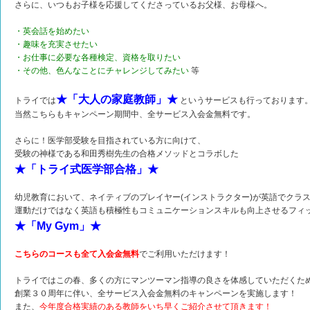
さらに、いつもお子様を応援してくださっているお父様、お母様へ。
・英会話を始めたい
・趣味を充実させたい
・お仕事に必要な各種検定、資格を取りたい
・その他、色んなことにチャレンジしてみたい
等
★「大人の家庭教師」★
トライでは
というサービスも行っております
当然こちらもキャンペーン期間中、全サービス入会金無料です。
さらに！医学部受験を目指されている方に向けて、
受験の神様である和田秀樹先生の合格メソッドとコラボした
★「トライ式医学部合格」★
幼児教育において、ネイティブのプレイヤー(インストラクター)が英語でクラ
運動だけではなく英語も積極性もコミュニケーションスキルも向上させるフィ
★「My Gym」★
こちらのコースも全て入会金無料
でご利用いただけます！
トライではこの春、多くの方にマンツーマン指導の良さを体感していただくた
創業３０周年に伴い、全サービス入会金無料のキャンペーンを実施します！
また、
今年度合格実績のある教師をいち早くご紹介させて頂きます！