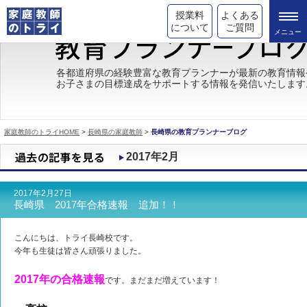
授業料
よくある
について
ご質問
トライの教育理念
各都道府県の経験豊富な教育プランナーが最新の教育情報
お子さまの目標達成をサポートする情報を発信いたします
成績が上がる理由
コース情報
家庭教師のトライHOME
>
長崎県の家庭教師
>
長崎県の教育プランナーブログ
都道府県別情報
2017年2月
合格体験談
2017年2月27日
キャンペーン情報
長崎県 2017年合格速報 追加！！
受験情報
こんにちは、トライ長崎校です。
今年も生徒は皆さん頑張りました。
2017年の合格速報
です。まだまだ増えています！