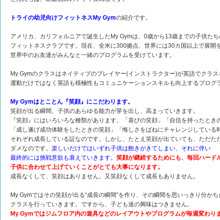
トライの幼児向けフィットネスMy Gym
の紹介です。
アメリカ、カリフォルニアで誕生したMy Gymは、0歳から13歳までの子供た
フィットネスクラブです。現在、全米に300拠点、世界には30カ国以上で展開
世界中のお友達がみんなと一緒のプログラムを受けています。
My Gymのクラスはネイティブのプレイヤー(インストラクター)が英語でクラ
運動だけではなく英語も積極性もコミュニケーションスキルも向上するプログ
My Gymはとことん『笑顔』にこだわります。
笑顔が出る瞬間、子供のあらゆる能力が芽を出し、高まっていきます。
『笑顔』にはいろいろな種類があります。「喜びの笑顔」「自信を持ったとき
「成し遂げ成功体験をしたときの笑顔」「悔しさをばねにチャレンジしている
それぞれ成長している証なのです。しかし、たとえ笑顔が出ていても、ただた
ダメなのです。
楽しいだけではいずれ子供は飽きがきてしまい、それに伴い
最終的には挑戦意欲も衰えていきます。
笑顔が継続するためにも、毎回ハード
子供に合わせて上げていくことがとても大事になります。
成長なくして、笑顔はありません。又笑顔なくして成長もありません。
My Gymではその笑顔が出る“成長の瞬間”を作り、その瞬間を思いっきり分か
クラスを行っていきます。ですから、子ども達の興味はつきません。
My Gymではジムフロア内の遊具などのレイアウトやプログラムが毎週変わり