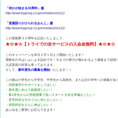
「何かが始まる30周年」篇
http://www.trygroup.co.jp/cm/video/cm111/
「直接語りかけられるおんじ」篇
http://www.trygroup.co.jp/cm/video/cm112
/
この度創業３０周年を記念いたしまして、
★☆★☆【トライでの全サービスの入会金無料】★☆★☆
このキャンペーンを本日２月１日より開始いたします！
受験生の方はいよいよ大詰めです！今までの努力が報われるよう最後まで頑張
入試直前の対策も承っております。
そして、
新年度生の募集を開始
いたします！！
この春は小学生から中学生、中学生から高校生、または次の学年への進級があ
・内部進学のサポートをしてほしい
・新年度に向けて総復習したい！
・新1年生からの学校授業で良いスタートを切る準備をしたい！
・苦手科目を今のうちに何とかしたい！
・得意科目をさらに伸ばしたい！
あらゆるご要望にお応えできます！