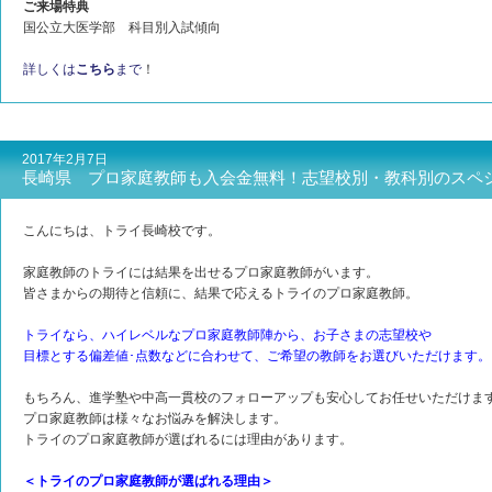
ご来場特典
国公立大医学部 科目別入試傾向
詳しくは
こちら
まで
！
2017年2月7日
長崎県 プロ家庭教師も入会金無料！志望校別・教科別のスペ
こんにちは、トライ長崎校です。
家庭教師のトライには結果を出せるプロ家庭教師がいます。
皆さまからの期待と信頼に、結果で応えるトライのプロ家庭教師。
トライなら、ハイレベルなプロ家庭教師陣から、お子さまの志望校や
目標とする偏差値･点数などに合わせて、ご希望の教師をお選びいただけます。
もちろん、進学塾や中高一貫校のフォローアップも安心してお任せいただけま
プロ家庭教師は様々なお悩みを解決します。
トライのプロ家庭教師が選ばれるには理由があります。
＜トライのプロ家庭教師が選ばれる理由＞