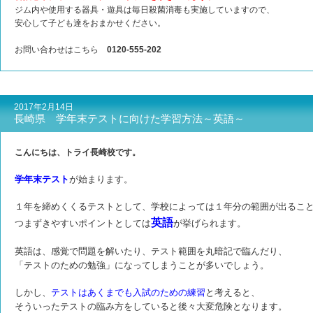
ジム内や使用する器具・遊具は毎日殺菌消毒も実施していますので、
安心して子ども達をおまかせください。
お問い合わせはこちら
0120-555-202
2017年2月14日
長崎県 学年末テストに向けた学習方法～英語～
こんにちは、トライ長崎校です。
学年末テスト
が始まります。
１年を締めくくるテストとして、学校によっては１年分の範囲が出るこ
英語
つまずきやすいポイントとしては
が挙げられます。
英語は、感覚で問題を解いたり、テスト範囲を丸暗記で臨んだり、
「テストのための勉強」になってしまうことが多いでしょう。
しかし、
テストはあくまでも入試のための練習
と考えると、
そういったテストの臨み方をしていると後々大変危険となります。