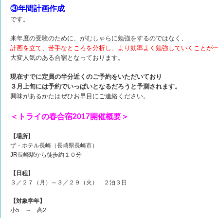
③年間計画作成
です。
来年度の受験のために、がむしゃらに勉強をするのではなく、
計画を立て、苦手なところを分析し、より効率よく勉強していくことが
大変人気のある合宿となっております。
現在すでに定員の半分近くのご予約をいただいており
３月上旬には予約でいっぱいとなるだろうと予測されます。
興味があるかたはぜひお早目にご連絡ください。
＜トライの春合宿2017開催概要＞
【場所】
ザ・ホテル長崎（長崎県長崎市）
JR長崎駅から徒歩約１０分
【日程】
３／２７（月）～３／２９（火） ２泊３日
【対象学年】
小5 ～ 高2