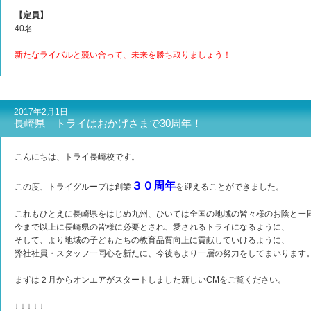
【定員】
40名
新たなライバルと競い合って、未来を勝ち取りましょう！
2017年2月1日
長崎県 トライはおかげさまで30周年！
こんにちは、トライ長崎校です。
３０周年
この度、トライグループは創業
を迎えることができました。
これもひとえに長崎県をはじめ九州、ひいては全国の地域の皆々様のお陰と一
今まで以上に長崎県の皆様に必要とされ、愛されるトライになるように、
そして、より地域の子どもたちの教育品質向上に貢献していけるように、
弊社社員・スタッフ一同心を新たに、今後もより一層の努力をしてまいります
まずは２月からオンエアがスタートしました新しいCMをご覧ください。
↓ ↓ ↓ ↓ ↓