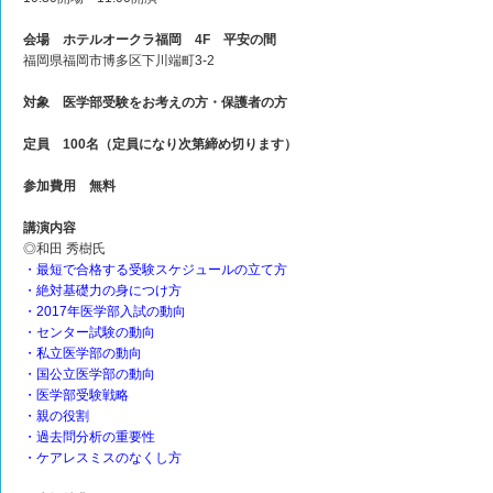
会場 ホテルオークラ福岡 4F 平安の間
福岡県福岡市博多区下川端町3-2
対象 医学部受験をお考えの方・保護者の方
定員 100名（定員になり次第締め切ります）
参加費用 無料
講演内容
◎和田 秀樹氏
・最短で合格する受験スケジュールの立て方
・絶対基礎力の身につけ方
・2017年医学部入試の動向
・センター試験の動向
・私立医学部の動向
・国公立医学部の動向
・医学部受験戦略
・親の役割
・過去問分析の重要性
・ケアレスミスのなくし方