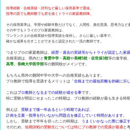
指導経験・合格実績・評判など厳しい採用基準で選抜。
指導の質でも教師数でも群を抜くトライの家庭教師陣。
その採用基準は、学歴や経験年数だけでなく、人間性、責任意識、思考力など
その中でもトライのプロ家庭教師は、
ワンランク上の合格実績や指導実績を保持し、さらに厳しい基準で、
確かな成果を出すことができると認定された一流の教師です。
つまりプロの家庭教師は、
経歴・過去の実績等からトライが認定した家
合格実績は、県内だと
青雲中学・高校
や
長崎5校・佐世保3校
等の進学校
高専、長崎大学医学部
等の難関校がメインです。
もちろん県外の難関中学や大学への合格実績もあります。
プロ教師で指導を受講するメリットは
「合格までの最短距離を的確に示
これは
プロ教師となるまでの経験が成せる事
です。
特に受験が間近にせまったこの時期は、プロ教師の経験が最も生きる時
例えば、
受験まで後一年あるという時期であれば、
計画を立案・指導を行いながら問題点を修正していく時間があります。
しかし、受験まで半年を切ったこの時期は、
うまくいかなった際に修正
そのため、
短期決戦の受験生については特にプロ教師での受講が最適
と