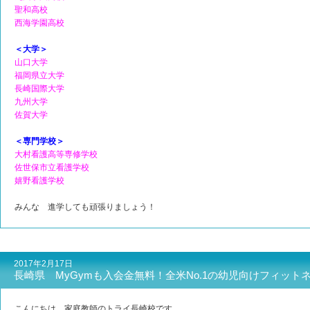
聖和高校
西海学園高校
＜大学＞
山口大学
福岡県立大学
長崎国際大学
九州大学
佐賀大学
＜専門学校＞
大村看護高等専修学校
佐世保市立看護学校
嬉野看護学校
みんな 進学しても頑張りましょう！
2017年2月17日
長崎県 MyGymも入会金無料！全米No.1の幼児向けフィット
こんにちは、家庭教師のトライ長崎校です。