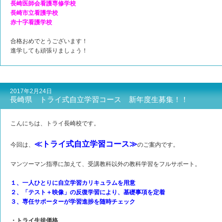
長崎医師会看護専修学校
長崎市立看護学校
赤十字看護学校
合格おめでとうございます！
進学しても頑張りましょう！
2017年2月24日
長崎県 トライ式自立学習コース 新年度生募集！！
こんにちは、トライ長崎校です。
≪トライ式自立学習コース≫
今回は、
のご案内です。
マンツーマン指導に加えて、受講教科以外の教科学習をフルサポート。
１、一人ひとりに自立学習カリキュラムを用意
２、「テスト＋映像」の反復学習により、基礎事項を定着
３、専任サポーターが学習進捗を随時チェック
・トライ生徒価格