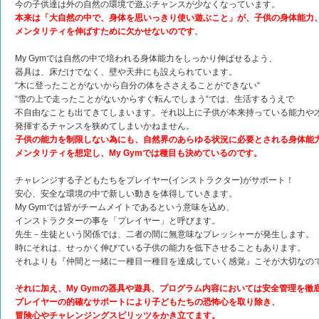
今の子供達は外の自然の環境で遊ぶチャンスが少なくなっています。
本来は「大自然の中で、身体を思いっきり使い遊ぶこと」が、子供の身体能力
メンタリティを伸ばすために欠かせないのです
。
My Gymでは自然の中で培われる身体能力をしっかり伸ばせるよう、
器具は、床だけでなく、壁や天井にも設えられています。
“木に登ったことがないから自分の体をささえることができない“
“雪の上で走ったことがないからすぐ転んでしまう“では、生活するうえで
不自由なことも出てきてしまいます。それ以上に子供が本来持っている能力や
発揮するチャンスを狭めてしまいかねません。
子供の能力を制限しない為にも、自然界のあらゆる状況に必要とされる身体能
メンタリティを想定し、My Gymでは種目も決めているのです。
チャレンジする子どもたちをプレイヤー(インストラクター)がサポート！
安心、安全な環境の中で新しい動きを体得していきます。
My Gymでは皆がチームメイトであるという意味を込め、
インストラクターの事を「プレイヤー」と呼びます。
先生－生徒という関係では、二者の間に無意味なプレッシャーが発生します。
時にそれは、せっかく伸びている子供の能力を低下させることもあります。
それよりも『仲間と一緒に一種目一種目を達成していく感覚』こそが大切なの
それに加え、My Gymの器具や遊具、プログラム内容においては安全管理を徹
プレイヤーの的確なサポートにより子どもたちの恐怖心を取り除き、
冒険心やチャレンジングスピリッツをかき立てます。