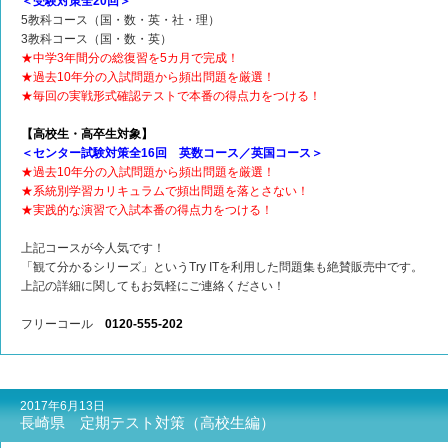
＜受験対策全20回＞
5教科コース（国・数・英・社・理）
3教科コース（国・数・英）
★中学3年間分の総復習を5カ月で完成！
★過去10年分の入試問題から頻出問題を厳選！
★毎回の実戦形式確認テストで本番の得点力をつける！
【高校生・高卒生対象】
＜センター試験対策全16回 英数コース／英国コース＞
★過去10年分の入試問題から頻出問題を厳選！
★系統別学習カリキュラムで頻出問題を落とさない！
★実践的な演習で入試本番の得点力をつける！
上記コースが今人気です！
「観て分かるシリーズ」というTry ITを利用した問題集も絶賛販売中です。
上記の詳細に関してもお気軽にご連絡ください！
フリーコール
0120-555-202
2017年6月13日
長崎県 定期テスト対策（高校生編）