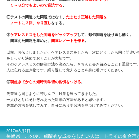
５～８分でもよいので音読する
。
②テストの間違った問題ではなく、
たまたま正解した問題を
ノートに３回、やり直し
をする。
③
ケアレスミスをした問題をピックアップ
して、類似問題を繰り返し解く。
間違えた問題を集めた、
間違いノートを作る
。
以前、お伝えしましたが、ケアレスミスをしたら、次にどうしたら同じ間違い
をしっかり決めておくことが大切です。
そのケアレスミスの解決方法を決めたら、きちんと書き留めることも重要です
人は忘れる生き物です。繰り返して覚えることを身に着けてください。
④
朝起きてからの短時間学習の習慣をつける
。
先輩達も同じように苦しんで、対策を練ってきました。
一人ひとりにそれぞれあった対策の方法があると思います。
先輩の方法を試してみて、自分にあう学習法を見つけてみてください。
2017年6月7日
長崎県 この夏、飛躍的な成長をしたい人は、トライの夏合宿