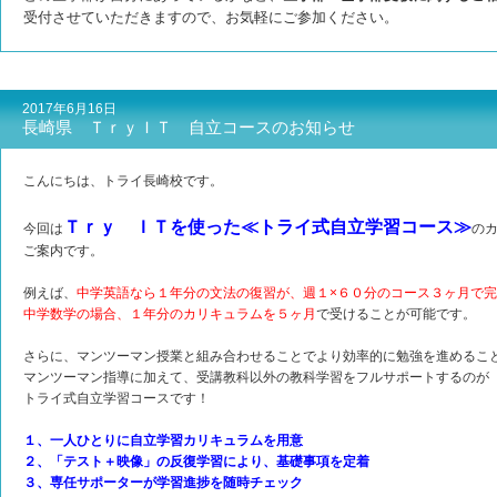
受付させて
いただきますので、お気軽にご参加ください。
2017年6月16日
長崎県 ＴｒｙＩＴ 自立コースのお知らせ
こんにちは、トライ長崎校です。
Ｔｒｙ ＩＴを使った≪トライ式自立学習コース≫
今回は
の
ご案内です。
例えば、
中学英語なら１年分の文法の復習が、週１×６０分のコース３ヶ月で
中学数学の場合、１年分のカリキュラムを５ヶ月
で受けることが可能です。
さらに、マンツーマン授業と組み合わせることでより効率的に勉強を進めるこ
マンツーマン指導に加えて、受講教科以外の教科学習をフルサポートするのが
トライ式自立学習コースです！
１、一人ひとりに自立学習カリキュラムを用意
２、「テスト＋映像」の反復学習により、基礎事項を定着
３、専任サポーターが学習進捗を随時チェック