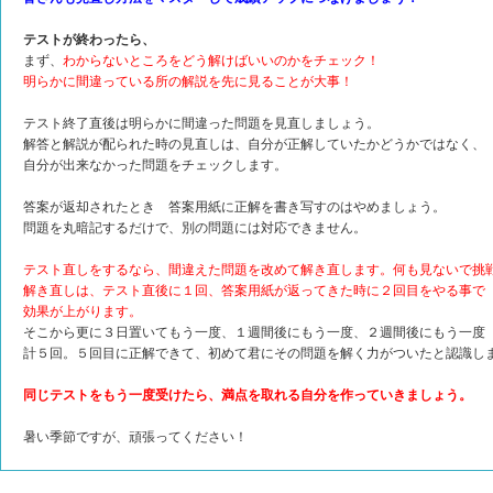
テストが終わったら、
まず、
わからないところをどう解けばいいのかをチェック！
明らかに間違っている所の解説を先に見ることが大事！
テスト終了直後は明らかに間違った問題を見直しましょう。
解答と解説が配られた時の見直しは、自分が正解していたかどうかではなく、
自分が出来なかった問題をチェックします。
答案が返却されたとき 答案用紙に正解を書き写すのはやめましょう。
問題を丸暗記するだけで、別の問題には対応できません。
テスト直しをするなら、間違えた問題を改めて解き直します。
何も見ないで挑
解き直しは、テスト直後に１回、
答案用紙が返ってきた時に２回目をやる事で
効果が上がります。
そこから更に３日置いてもう一度、１週間後にもう一度、２週間後にもう一度
計５回。５回目に正解できて、初めて君にその問題を解く力がついたと認識し
同じテストをもう一度受けたら、満点を取れる自分を作っていきましょう。
暑い季節ですが、頑張ってください！