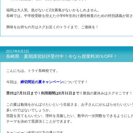
福岡は大人気、急がないと2次募集がないかもしれません。
長崎では、中学校受験を控えた小学6年生向け適性検査のための特別講義が皆
興味をお持ちの方はスグお近くのトライまで、ご連絡を！
2017年6月2日
長崎県 夏期講習好評受付中！今なら授業料30％OFF！
こんにちは。トライ長崎校です。
今回は、
締切間近の夏キャンペーン
についてです！
受付は7月31日まで！利用期間は8月31日まで！
勝負の夏休みはスグそこです！
この夏は勉強をがんばりたいという生徒さま、お子さんにがんばらせたいとい
多いのではないでしょうか。
宿題を見てもらいたい、理科を克服したい、数学の一次関数をできるようにし
テーマを決めて受講頂くことができます。
キャンペーン内容は以下の通りです。