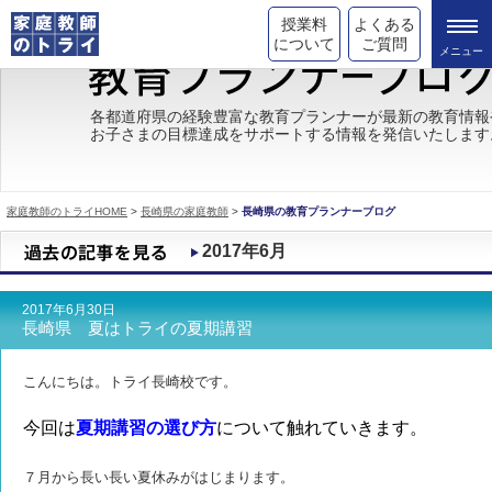
授業料
よくある
について
ご質問
トライの教育理念
各都道府県の経験豊富な教育プランナーが最新の教育情報
お子さまの目標達成をサポートする情報を発信いたします
成績が上がる理由
コース情報
家庭教師のトライHOME
>
長崎県の家庭教師
>
長崎県の教育プランナーブログ
都道府県別情報
2017年6月
合格体験談
2017年6月30日
キャンペーン情報
長崎県 夏はトライの夏期講習
受験情報
こんにちは。トライ長崎校です。
今回は
夏期講習の選び方
について触れていきます。
７月から長い長い夏休みがはじまります。