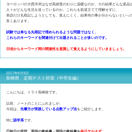
ヨーロッパの大西洋岸はなぜ高緯度のわりに温暖なのか、その結果どんな産品
人々がどんな生活を送っているのか。これらを筋道立てて理解せずに、
単語だけ丸暗記しようとしても、覚えにくく、結果何の事か分からないといっ
良くあります。
試験では単なる丸暗記で埋められるような問題ではなく、
これらのキーワードを関連付けて出題されることが多いのです。
日頃からキーワード間の関連性を意識して覚えるようにしていきましょう。
2017年6月9日
長崎県 定期テスト対策（中学生編）
こんにちは、トライ長崎校です。
以前、ノートのことにふれましが、
今回は、
先輩方が実践している点数アップ法
をご紹介します。
特に
語学系
です。
①毎日の音読。英語の教科書・国語の教科書を
毎日欠かさず、