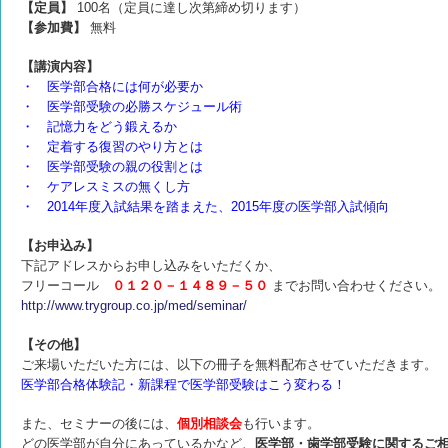
【定員】
100名（定員に達し次第締め切ります）
【参加費】
無料
【講演内容】
・ 医学部合格には何が必要か
・ 医学部受験の必勝スケジュール術
・ 記憶力をどう鍛えるか
・ 定着する復習のやり方とは
・ 医学部受験の親の役割とは
・ ケアレスミスの無くし方
・ 2014年度入試結果を踏まえた、2015年度の医学部入試傾向
【お申込み】
下記アドレスからお申し込みをいただくか、
フリーコール
０１２０－１４８９－５０
までお問い合わせください。
http://www.trygroup.co.jp/med/seminar/
【その他】
ご来場いただいた方には、以下の冊子を無料配布させて
いただきます。
医学部合格体験記・新課程で医学部受験はこう変わる！
また、セミナーの後には、
個別相談会
も行います。
どの医学部が自分にあっているかなど、
医学部・歯学部受験に関するご