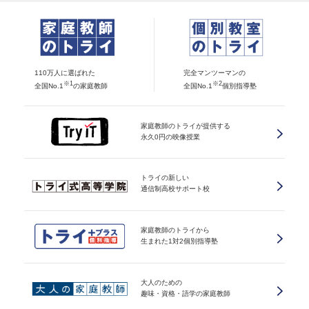
110万人に選ばれた
完全マンツーマンの
※1
※2
全国No.1
の家庭教師
全国No.1
個別指導塾
家庭教師のトライが提供する
永久0円の映像授業
トライの新しい
通信制高校サポート校
家庭教師のトライから
生まれた1対2個別指導塾
大人のための
趣味・資格・語学の家庭教師