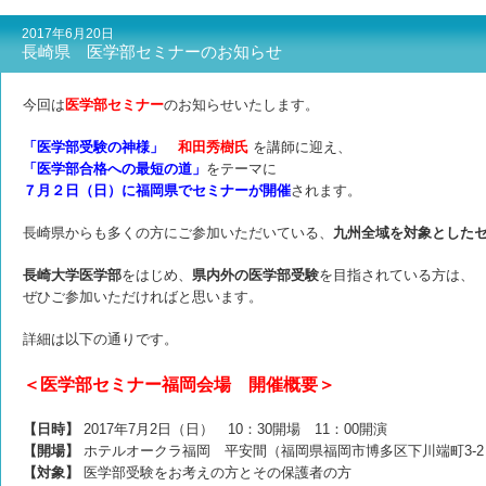
2017年6月20日
長崎県 医学部セミナーのお知らせ
今回は
医学部セミナー
のお知らせいたします。
「医学部受験の神様」
和田秀樹氏
を講師に迎え、
「医学部合格への最短の道」
をテーマに
７月２日（日）に福岡県
で
セミナーが
開催
されます。
長崎県からも多くの方にご参加いただいている、
九州全域を対象とした
長崎大学医学部
をはじめ、
県内外の医学部受験
を
目指されている方は、
ぜひご参加いただければと思います。
詳細は以下の通りです。
＜医学部セミナー福岡会場 開催概要＞
【日時】
2017年7月2日（日） 10：30開場 11：00開演
【開場】
ホテルオークラ福岡 平安間（
福岡県福岡市博多区下川端町3-2
【対象】
医学部受験をお考えの方とその保護者の方