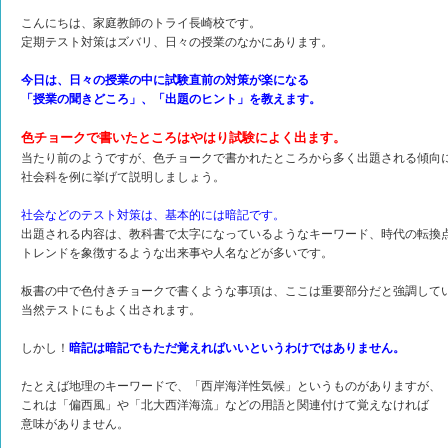
こんにちは、家庭教師のトライ長崎校です。
定期テスト対策はズバリ、日々の授業のなかにあります。
今日は、日々の授業の中に試験直前の対策が楽になる
「授業の聞きどころ」、「出題のヒント」を教えます。
色チョークで書いたところはやはり試験によく出ます。
当たり前のようですが、色チョークで書かれたところから多く出題される傾向
社会科を例に挙げて説明しましょう。
社会などのテスト対策は、基本的には暗記です。
出題される内容は、教科書で太字になっているようなキーワード、時代の転換
トレンドを象徴するような出来事や人名などが多いです。
板書の中で色付きチョークで書くような事項は、ここは重要部分だと強調して
当然テストにもよく出されます。
しかし！
暗記は暗記でもただ覚えればいいというわけではありません。
たとえば地理のキーワードで、「西岸海洋性気候」というものがありますが、
これは「偏西風」や「北大西洋海流」などの用語と関連付けて覚えなければ
意味がありません。