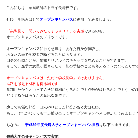
こんにちは、家庭教師のトライ長崎校です。
ぜひ一歩踏み出して
オープンキャンパス
に参加してみましょう。
「実際見て、聞いてみたらすっきり！」を実感
できるのも、
オープンキャンパスのメリットです。
オープンキャンパスに行く意味は、あなた自身が体験し、
あなたの頭で学校を判断することにあります。
自身の行動だけが、情報とリアルとのギャップを埋めることができます。
そして、進学の意思が固まったり、別の学校のことも考えるようになったりす
オープンキャンパスは「ただの学校見学」ではありません。
進路を考える材料を得る場です。
参加したからといって入学に有利になるわけでも点数が取れるわけでもないの
どうするかはあなたの意思次第です。
少しでも悩む部分、ぼんやりとした部分がある方はぜひ、
もし、それがなくても一歩踏み出してオープンキャンパスに参加してみましょ
ちなみに、
平成29年度長崎大学オープンキャンパス日程
は以下の通りです。
長崎大学の各キャンパスで実施