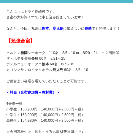
こんにちはトライ長崎校です。
合宿の大好評！すでに申し込み始まっています！
なんと、今回、九州は
熊本、鹿児島
に加えついに
長崎
でも開催します！
【勉強合宿】
ヒルトン
福岡
シーホーク 110名 8/6～10 or 8/20～24 ＊２回開催
ザ・ホテル長崎
長崎
60名 8/21～25
ホテルニューオータニ
熊本
60名 8/7～8/11
カゴシマサンロイヤルホテル
鹿児島
60名 8/6～10
ご都合よい会場を選んでいただくことが可能です。
＜料金（合宿参加費＋教材費）＞
4会場一律
小学生：153,900円（140,000円＋2,500円＋税）
中学生：153,900円（140,000円＋2,500円＋税）
高校生：154,980円（140,000円＋3,500円＋税）
※今回高校生は、理系・文系も教材費は同じです。