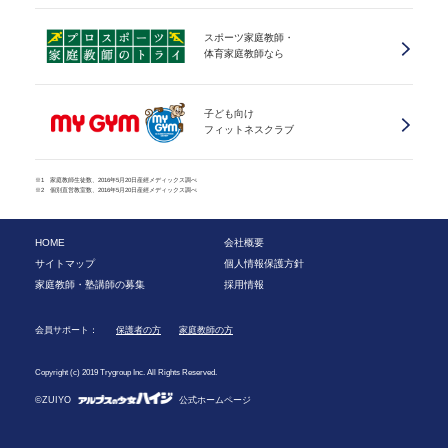
スポーツ家庭教師・
体育家庭教師なら
子ども向け
フィットネスクラブ
※1 家庭教師生徒数、2016年5月20日産經メディックス調べ
※2 個別直営教室数、2016年5月20日産經メディックス調べ
HOME
会社概要
サイトマップ
個人情報保護方針
家庭教師・塾講師の募集
採用情報
会員サポート：
保護者の方
家庭教師の方
Copyright (c) 2019 Trygroup Inc. All Rights Reserved.
©ZUIYO
公式ホームページ