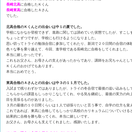
長崎北高
に合格したＫくん
長崎東高
に合格したＡさん
でした。
北高合格のＫくんとの出会いは中１の夏でした。
学校になかなか登校できず、進路に関しては諦めていた状態でしたが、すこし
ちょっとずつですが、学校にも行けるようになりました。
思い切ってトライの勉強合宿に参加してくれたり、新潟で２０日間の合宿の体
色々な事を乗り越えて、今回、進学校である長崎北に合格をしてくれました。
本当に嬉しかったです。
これもお父さん、お母さんの支えがあったからであり、講師をお兄ちゃんとし
Ｋくんのおかげでもあります。
本当におめでとう。
東高合格のＡさんとの出会いは中３の１１月でした。
入試まで残りわずかではありましたが、トライの冬合宿で最後の追い込みもし
こちらからの課題もしっかりこなしてくれ、やる気を継続し、最後の実力の向
目を見張るものがありました。
３月の最後の１０日間くらいは１人で頑張りたいと言う事で、自学の仕方も覚
これであれば、東高に合格してもしっかり高校のカリキュラムについていける
結果的に合格を勝ち取ってくれ、本当に嬉しいです。
お父さん、お母さんも支えてくれました。感謝いたします。