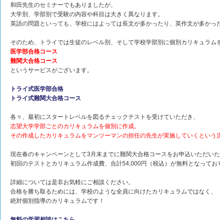
和田先生のセミナーでもありましたが、
大学別、学部別で受験の内容や科目は大きく異なります。
英語の問題といっても、学校にはよっては長文が多かったり、英作文が多かっ
そのため、トライでは生徒のレベル別、そして学校学部別に個別カリキュラム
医学部合格コース
難関大合格コース
というサービスがございます。
トライ式医学部合格
トライ式難関大合格コース
各々、最初にスタートレベルを図るチェックテストを受けていただき、
志望大学学部ごとのカリキュラムを個別に作成。
その作成したカリキュラムをマンツーマンの担任の先生が実施していくという
現在春のキャンペーンとして3月末までに難関大合格コースをお申込いただい
初回のテストとカリキュラム作成費、合計54,000円（税込）が無料となってお
詳細については是非お気軽にご相談ください。
合格を勝ち取るためには、学校のような全員に向けたカリキュラムではなく、
絶対個別指導のカリキュラムです！
無料の学習相談はこちら