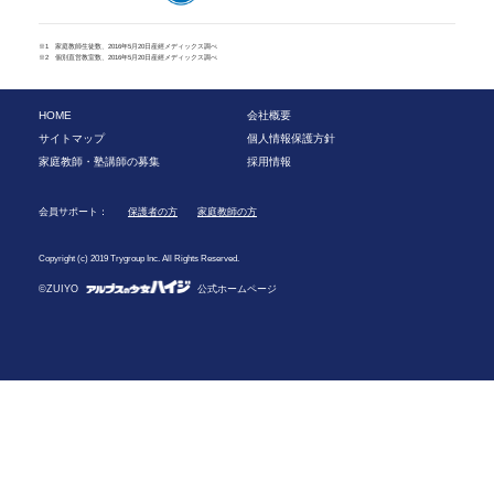
※1 家庭教師生徒数、2016年5月20日産經メディックス調べ
※2 個別直営教室数、2016年5月20日産經メディックス調べ
HOME
会社概要
サイトマップ
個人情報保護方針
家庭教師・塾講師の募集
採用情報
会員サポート：
保護者の方
家庭教師の方
Copyright (c) 2019 Trygroup Inc. All Rights Reserved.
©ZUIYO
公式ホームページ