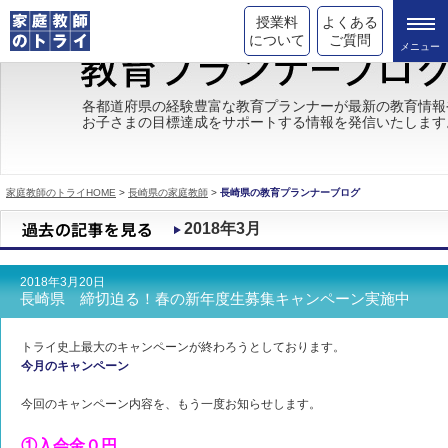
授業料
よくある
について
ご質問
トライの教育理念
各都道府県の経験豊富な教育プランナーが最新の教育情報
お子さまの目標達成をサポートする情報を発信いたします
成績が上がる理由
コース情報
家庭教師のトライHOME
>
長崎県の家庭教師
>
長崎県の教育プランナーブログ
都道府県別情報
2018年3月
合格体験談
2018年3月20日
キャンペーン情報
長崎県 締切迫る！春の新年度生募集キャンペーン実施中
受験情報
トライ史上最大のキャンペーンが終わろうとしております。
今月のキャンペーン
今回のキャンペーン内容を、もう一度お知らせします。
①入会金０円