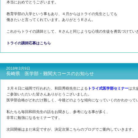
本当におめでとうございます。
教育学部の入学という事もあり、４月からはトライの先生としても
働きたいと言ってくれています。ありがとうＲさん。
これからトライの講師として、Ｒさんと同じような心境の生徒を勇気づけてい
トライの講師応募はこちら
2018年3月9日
長崎県 医学部・難関大コースのお知らせ
３月４日に福岡で行われた、和田秀樹先生による
トライ式医学部セミナー
は大
ご参加いただいた皆さんありがとうございました。
医学部合格がどれだけ難しく、今後どのような傾向になっていくのかわかって
私たちも毎回和田先生の話をお聞きし、参考になる事が多く、
非常に勉強になるセミナーです。
次回開催はまだ未定ですが、決定次第こちらのブログでご案内していきます。