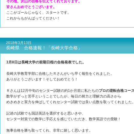
その他、沢山の合格を伝えてくれております。
皆さんおめでとうございます。
ここがゴールじゃなく、スタートです。
これからもがんばってください！
2018年3月13日
長崎県 合格速報！「長崎大学合格」
3月8日は長崎大学の前期日程の合格発表でした。
長崎大学教育学部に合格したＲさんがいち早く報告をくれました。
ありがとうございます！そしておめでとう！
Ｒさんは12月中旬のセンター試験の約1か月前に私たちの
プロの逆転合格コー
数学がずっと苦手ということでしたが、毎日の努力と理解力の高さから
めきめきと実力を伸ばしてくれセンター試験では良い点数を取ってくれました
記述の試験でも国語英語を選択すると思いきや、
センター対策での数学に手応えを感じていただき、数学英語での受験！
無事合格を勝ち取ってくれ、非常に嬉しく思います。