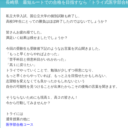
長崎県 最短ルートでの合格を目指すなら「トライ式医学部合
私立大学入試、国公立大学の個別試験も終了し、
高校3年生にとっての勝負はほぼ終了したのではないでしょうか？
皆さんお疲れ様でした。
満足いく結果は残せましたでしょうか？
今回の受験生も受験後下記のようなお言葉を沢山聞きました。
「もっと早くからやればよかった」
「苦手科目と得意科目がいれかわった」
「高１に戻りたい」
トライでやっていくことで、勉強が少しずつ得意になり、
もっと早くからやっていれば、もっと上を目指せたかもしれない、
志望校を変えなくても良かったかもしれないという
自分の可能性を見つけることが出来たからこその後悔の言葉を聞きます。
そうならないためにも現高１、高２の皆さん！
今から行動してみませんか？
トライには
通常授業の他に
医学部合格コース