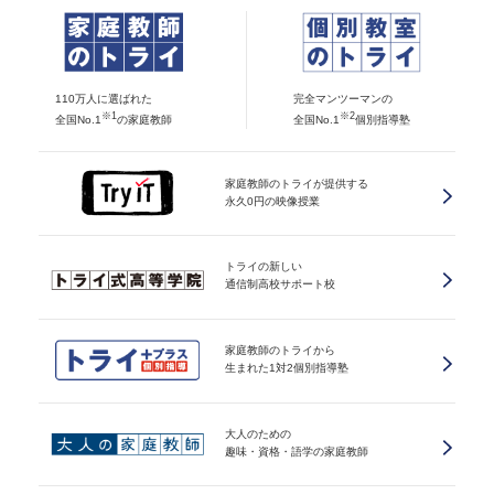
110万人に選ばれた
完全マンツーマンの
※1
※2
全国No.1
の家庭教師
全国No.1
個別指導塾
家庭教師のトライが提供する
永久0円の映像授業
トライの新しい
通信制高校サポート校
家庭教師のトライから
生まれた1対2個別指導塾
大人のための
趣味・資格・語学の家庭教師