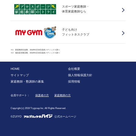
スポーツ家庭教師・
体育家庭教師なら
子ども向け
フィットネスクラブ
※1 家庭教師生徒数、2016年5月20日産經メディックス調べ
※2 個別直営教室数、2016年5月20日産經メディックス調べ
HOME
会社概要
サイトマップ
個人情報保護方針
家庭教師・塾講師の募集
採用情報
会員サポート：
保護者の方
家庭教師の方
Copyright (c) 2019 Trygroup Inc. All Rights Reserved.
©ZUIYO
公式ホームページ