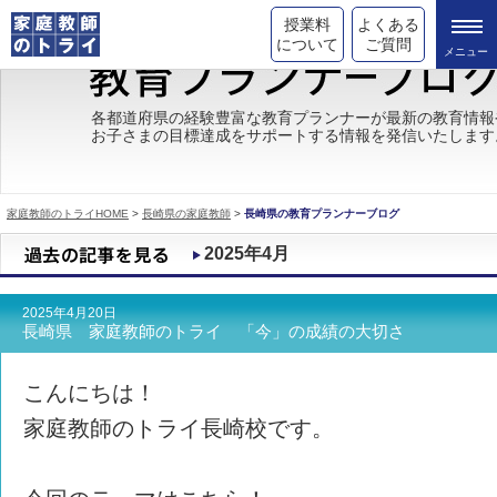
授業料
よくある
について
ご質問
トライの教育理念
各都道府県の経験豊富な教育プランナーが最新の教育情報
お子さまの目標達成をサポートする情報を発信いたします
成績が上がる理由
コース情報
家庭教師のトライHOME
>
長崎県の家庭教師
>
長崎県の教育プランナーブログ
都道府県別情報
2025年4月
合格体験談
2025年4月20日
キャンペーン情報
長崎県 家庭教師のトライ 「今」の成績の大切さ
受験情報
こんにちは！
家庭教師のトライ長崎校です。