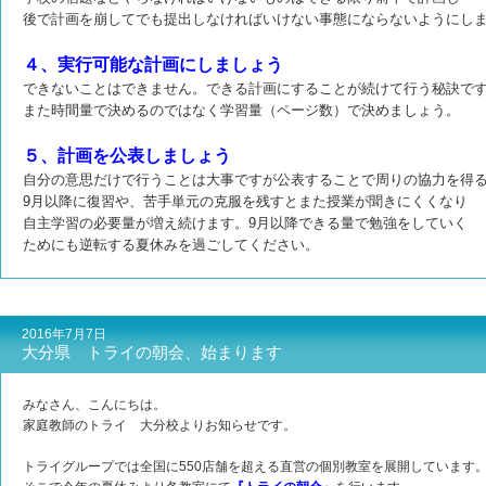
後で計画を崩してでも提出しなければいけない事態にならないように
し
４、実行可能な計画にしましょう
できないことはできません。できる計画にすることが続けて行う
秘訣で
また時間量で決めるのではなく学習量（ページ数）で
決めましょう。
５、計画を公表しましょう
自分の意思だけで行うことは大事ですが公表することで周りの協力
を得
9月以降に復習や、苦手単元の克服を残すとまた授業が聞きにくくなり
自主学習の必要量が増え続けます。9月以降できる量で勉強をしていく
ためにも逆転する夏休みを過ごしてください。
2016年7月7日
大分県 トライの朝会、始まります
みなさん、こんにちは。
家庭教師のトライ 大分校よりお知らせです。
トライグループでは全国に550店舗を超える直営の個別教室を展開しています