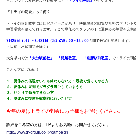
そこで今年の夏休みより各教室にて
『トライの朝会』
を行います。
『トライの朝会』って何？
トライの個別教室には自習スペースがあり、映像授業の閲覧や無料のプリント
学習環境を整えております。そこで専任のスタッフの下に夏休みの学習を充実
7月25日（月）～8月31日（水）の9：00～13：00
の間で教室を開放します。
（日祝・お盆期間を除く）
大分県内では
「大分駅前校」 「滝尾教室」 「別府駅前教室」
でトライの朝
こんな方にお勧め！！
１、夏休みの宿題がいつも終わらない方・最後で慌ててやる方
２、夏休みに昼間でダラダラ過ごしていまう方
３、ひとりで勉強できない方
４、夏休みに復習を徹底的に行いたい方
今年の夏はトライの朝会にお子様をお預けください。
詳細をご希望の方は、HPよりお気軽にお問合せください。
http://www.trygroup.co.jp/campaign