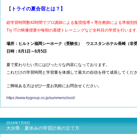
【
トライの夏合宿とは？】
総学習時間数42時間でプロ講師による集団指導＋専任教師による準個別
Try ITの映像授業や毎朝の基礎トレーニングなど全科目の学習を行います
場所：ヒルトン福岡シーホーク（受験生） ウエスタンホテル長崎（非
日時：8月1日～8月5日
夏で変わりたい方にはぴったりな内容になっております。
これだけの学習時間と学習量
を体感して最大の自信を得て成長してくだ
ご興味ある方はぜひ一度お気軽にお問合せください。
https://www.trygroup.co.jp/summerschool/
2016年7月9日
大分県 夏休みの学習計画の立て方