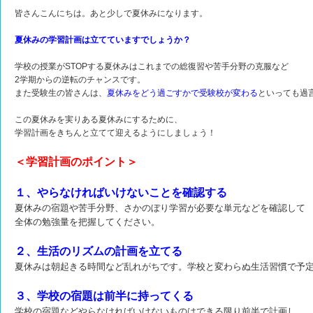
皆さんこんにちは。あと少しで夏休みになります。
夏休みの学習計画は立てていますでしょうか？
学校の授業がSTOPする夏休みはこれまでの総復習や苦手分野の克服など
2学期からの逆転のチャンスです。
また受験生の皆さんは、
夏休みをどう過ごすかで受験校が変わる
といっても過
この夏休みを実りある夏休みにするために、
学習計画をきちんと立てて迎えるようにしましょう！
＜学習計画のポイント＞
１、やらなければいけないことを確認する
夏休みの宿題や苦手分野、さかのぼり学習が必要な単元などを確認して
全体の勉強量を把握してください。
２、生活のリズムの計画を立てる
夏休みは朝起きる時間など乱れがちです。学校と変わらぬ生活習慣で
予
３、学校の宿題は前半に持ってくる
学校の宿題などやらなければいけないものはできる限り前半で計画し