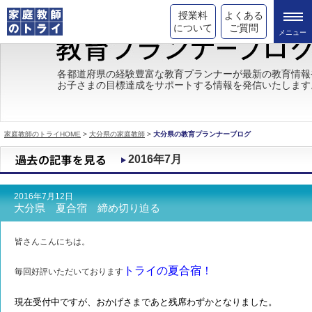
授業料
よくある
について
ご質問
トライの教育理念
各都道府県の経験豊富な教育プランナーが最新の教育情報
お子さまの目標達成をサポートする情報を発信いたします
成績が上がる理由
コース情報
家庭教師のトライHOME
>
大分県の家庭教師
>
大分県の教育プランナーブログ
都道府県別情報
2016年7月
合格体験談
2016年7月12日
キャンペーン情報
大分県 夏合宿 締め切り迫る
受験情報
皆さんこんにちは。
トライの夏合宿！
毎回好評いただいております
現在受付中ですが、おかげさまであと残席わずかとなりました。