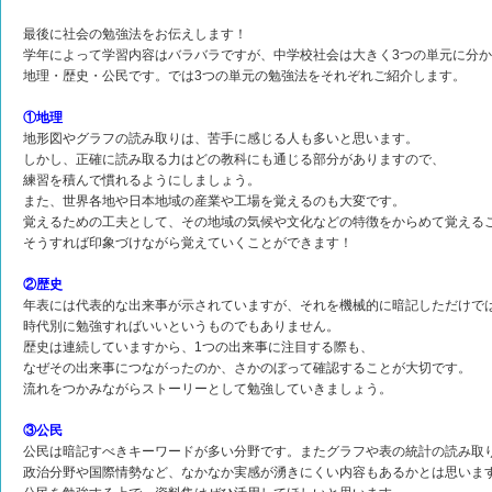
最後に社会の勉強法をお伝えします！
学年によって学習内容はバラバラですが、中学校社会は大きく3つの単元に分
地理・歴史・公民です。では3つの単元の勉強法をそれぞれご紹介します。
①地理
地形図やグラフの読み取りは、苦手に感じる人も多いと思います。
しかし、正確に読み取る力はどの教科にも通じる部分がありますので、
練習を積んで慣れるようにしましょう。
また、世界各地や日本地域の産業や工場を覚えるのも大変です。
覚えるための工夫として、その地域の気候や文化などの特徴をからめて覚える
そうすれば印象づけながら覚えていくことができます！
②歴史
年表には代表的な出来事が示されていますが、それを機械的に暗記しただけで
時代別に勉強すればいいというものでもありません。
歴史は連続していますから、1つの出来事に注目する際も、
なぜその出来事につながったのか、さかのぼって確認することが大切です。
流れをつかみながらストーリーとして勉強していきましょう。
③公民
公民は暗記すべきキーワードが多い分野です。またグラフや表の統計の読み取
政治分野や国際情勢など、なかなか実感が湧きにくい内容もあるかとは思いま