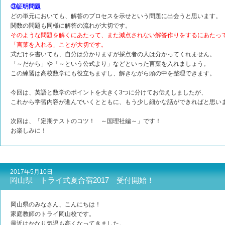
③証明問題
どの単元においても、解答のプロセスを示せという問題に出会うと思います。
関数の問題も同様に解答の流れが大切です。
そのような問題を解くにあたって、また減点されない解答作りをするにあたっ
「言葉を入れる」ことが大切です。
式だけを書いても、自分は分かりますが採点者の人は分かってくれません。
「～だから」や「～という公式より」などといった言葉を入れましょう。
この練習は高校数学にも役立ちますし、解きながら頭の中を整理できます。
今回は、英語と数学のポイントを大きく3つに分けてお伝えしましたが、
これから学習内容が進んでいくとともに、もう少し細かな話ができればと思い
次回は、「定期テストのコツ！ ～国理社編～」です！
お楽しみに！
2017年5月10日
岡山県 トライ式夏合宿2017 受付開始！
岡山県のみなさん、こんにちは！
家庭教師のトライ岡山校です。
最近はかなり気温も高くなってきました。