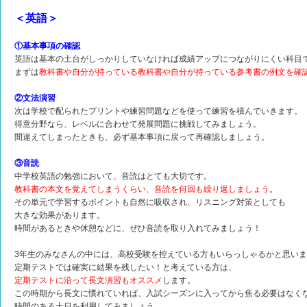
＜英語＞
①基本事項の確認
英語は基本の土台がしっかりしていなければ成績アップにつながりにくい科目
まずは
教科書や自分が持っている教科書や自分が持っている参考書の例文を確
②文法演習
次は学校で配られたプリントや練習問題などを使って練習を積んでいきます。
得意分野なら、レベルに合わせて発展問題に挑戦してみましょう。
間違えてしまったときも、必ず基本事項に戻って再確認しましょう。
③音読
中学校英語の勉強において、音読はとても大切です。
教科書の本文を覚えてしまうくらい、音読を何回も繰り返しましょう
。
その単元で学習するポイントも自然に吸収され、リスニング対策としても
大きな効果があります。
時間があるときや休憩などに、ぜひ音読を取り入れてみましょう！
3年生のみなさんの中には、高校受験を控えている方もいらっしゃるかと思い
定期テストでは確実に結果を残したい！と考えている方は、
定期テストに沿って長文演習もオススメ
します。
この時期から長文に慣れていれば、入試シーズンに入ってから焦る必要はなく
時間のある土日を利用してみましょう。