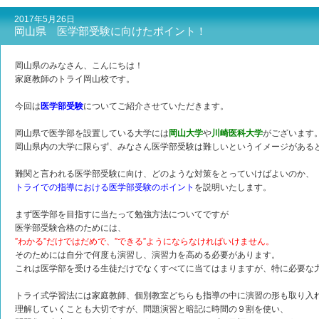
2017年5月26日
岡山県 医学部受験に向けたポイント！
岡山県のみなさん、こんにちは！
家庭教師のトライ岡山校です。
今回は
医学部受験
についてご紹介させていただきます。
岡山県で医学部を設置している大学には
岡山大学
や
川崎医科大学
がございます
岡山県内の大学に限らず、みなさん医学部受験は難しいというイメージがある
難関と言われる医学部受験に向け、どのような対策をとっていけばよいのか、
トライでの指導における医学部受験のポイント
を説明いたします。
まず医学部を目指すに当たって勉強方法についてですが
医学部受験合格のためには、
”わかる”だけではだめで、”できる”ようにならなければいけません。
そのためには自分で何度も演習し、演習力を高める必要があります。
これは医学部を受ける生徒だけでなくすべてに当てはまりますが、特に必要な
トライ式学習法には家庭教師、個別教室どちらも指導の中に演習の形も取り入
理解していくことも大切ですが、問題演習と暗記に時間の９割を使い、