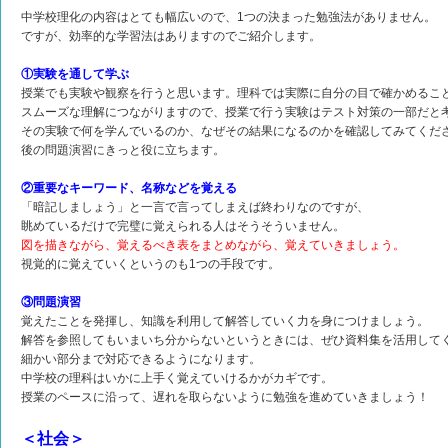
中学校理化の内容はとても幅広いので、1つの決まった勉強法がありません。
ですが、効率的な学習法はありますのでご紹介します。
①実験を通して学ぶ
授業でも実験や観察を行うと思います。理科では実際に自分の目で確かめるこ
スムーズな理解につながりますので、授業で行う実験はテスト対策の一部だと
その実験で何を学んでいるのか、なぜその結果になるのかを確認してみてくだ
後の問題演習にきっと役に立ちます。
②重要なキーワード、名称などを覚える
「暗記しましょう」と一言で言ってしまえば終わりなのですが、
眺めているだけで完璧に覚えられる人はそうそういません。
図を描きながら、覚えるべき表をまとめながら、覚えていきましょう。
視覚的に覚えていくというのも1つの手段です。
③問題演習
覚えたことを発揮し、知識を利用して解答していく力を身につけましょう。
解答を参照してもいまいち分からないというときには、ぜひ資料集を活用して
細かい部分まで対応できるようになります。
中学校の理科はいかに上手く覚えていけるかがカギです。
授業のペースに沿って、遅れを取らないように勉強を進めていきましょう！
＜社会＞