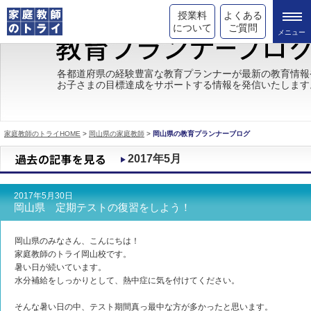
授業料
よくある
について
ご質問
トライの教育理念
各都道府県の経験豊富な教育プランナーが最新の教育情報
お子さまの目標達成をサポートする情報を発信いたします
成績が上がる理由
コース情報
家庭教師のトライHOME
>
岡山県の家庭教師
>
岡山県の教育プランナーブログ
都道府県別情報
2017年5月
合格体験談
2017年5月30日
キャンペーン情報
岡山県 定期テストの復習をしよう！
受験情報
岡山県のみなさん、こんにちは！
家庭教師のトライ岡山校です。
暑い日が続いています。
水分補給をしっかりとして、熱中症に気を付けてください。
そんな暑い日の中、テスト期間真っ最中な方が多かったと思います。