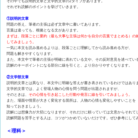
その中でも説明的文章と文学的文章の2タイプがあります。
それぞれ読解のポイントを挙げていきます。
①説明的文章
問題の答え、筆者の主張は必ず文章中に書いてあります。
言葉は違っても、根拠となる文があります。
まずは、段落ごとに要約（最も大事な主張は何かを自分の言葉でまとめる）の
してみましょう。
一気に本文を読み進めるよりは、段落ごとに理解してから読み進める方が、
問題も解きやすくなります。
また、本文中で筆者の主張が明確に表れている文や、その反対意見を述べてい
読解のキーポイントになる部分に線を引くと、より分かりやすくなります。
②文学部文章
説明的文章とは異なり、本文中に明確な答えが書き表されているわけではあり
文学的文章では、よく登場人物の心情を問う問題が出題されますが、
そのときは、
その心情を引き起こした行動や発言に線を引いてみましょう。
また、場面や情景が大きく変化する箇所は、人物の心情も変化しやすいことを
知っておきましょう。
読解には想像力が大切になりますが、それだけに頼っていては文意からそれて
読解問題を苦手とする人は、コツがつかめていないだけです。ぜひ参考にして
＜理科＞