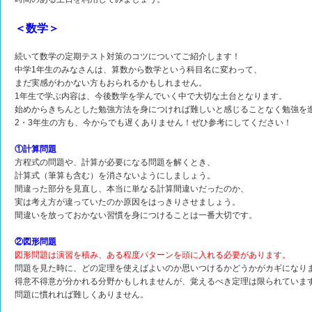
＜数学＞
続いて数学の定期テスト対策のコツについてご紹介します！
中学1年生のみなさんは、算数から数学という科目名に変わって、
まだ実感がわかない方もおられるかもしれません。
1年生で学ぶ内容は、今後数学を学んでいく中で大切な土台となります。
始めからきちんとした勉強方法を身につければ難しいと感じることなく勉強を
2・3年生の方も、今からでも遅くありません！ぜひ参考にしてください！
①計算問題
方程式の問題や、計算が必要になる問題を解くとき、
計算式（筆算も含む）を消さないようにしましょう。
間違った部分を見直し、本当に単なる計算間違いだったのか、
実は考え方が違っていたのか原因をはっきりさせましょう。
間違いを放っておかない習慣を身につけることは一番大切です。
②図形問題
図形問題は演習を積み、ある程度パターンを頭に入れる必要があります。
問題を見た時に、どの定理を使えばよいのか思いつけるかどうかがカギになり
得意不得意が分かれる分野かもしれませんが、覚えるべき定理は限られていま
問題に慣れれば難しくありません。