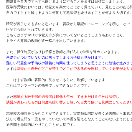
問題集を自力ですらすら解けるようにすることをまずは目標にしましょう。
医学部受験においては、暗記力を高めてとにかく覚えていく、見たことのある
自力ですらすら解けるように何度も問題演習を繰り返すことが何より大切です
暗記が苦手な方も多いと思います。普段から暗記のトレーニングを積むことで
暗記力も鍛えられていきます。
こちらはまずやり方や覚え方が身についてないとどうしようもありません。
トライの専属の教師が逐一指示を出していきます。
また、担任制度がありお子様と教師と担任3人で学習を進めていきます。
基礎力がついていないのに焦ってしまうお子様も見かけます。
難しい問題集や予備校の講義に時間を使ってしまうと思うように勉強が進みま
まずは
基礎から自分がどこが苦手でどこができるのか理解していく必要があり
ここはまず教師に客観的に見させてもらい、理解していきます。
これはマンツーマンの指導でしかできないことです。
また
志望する医学部の過去問は最低３年分、できるだけ５年分は演習し、
演習が終わったものは何度も繰り替えし解いて自力で解ける状態にしてくださ
志望校の傾向をつかむことができますし、実際類似問題が多く過去問から出題
決して過去問を一度もやっていないで本番を迎えるなんてことのないようにし
過去問を徹底的にやりこむことが大切です。