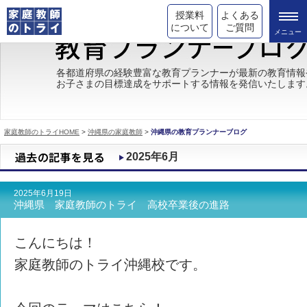
授業料
よくある
について
ご質問
トライの教育理念
各都道府県の経験豊富な教育プランナーが最新の教育情報
お子さまの目標達成をサポートする情報を発信いたします
成績が上がる理由
コース情報
家庭教師のトライHOME
>
沖縄県の家庭教師
>
沖縄県の教育プランナーブログ
都道府県別情報
2025年6月
合格体験談
2025年6月19日
キャンペーン情報
沖縄県 家庭教師のトライ 高校卒業後の進路
受験情報
こんにちは！
家庭教師のトライ沖縄校です。