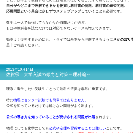
また、効率よく復習するためには過去問ばかりをひたすら解くだけではなく、
自分が今どこまで理解できるかを把握し教科書の例題、教科書の練習問題、
応用問題という具合に少しずつステップアップしていくこと
も必要です。
数学は一人で勉強してもなかなか時間だけが過ぎ、
もはや教科書を読むだけでは対応できないケースも増えてきます。
効率よく復習するためにも、トライでは基本から理解できるように
さかのぼり
是非ご相談ください。
2013年10月14日
佐賀県 大学入試の傾向と対策～理科編～
理系に進学したい受験生にとって理科の選択は非常に重要です。
特に
物理はセンター試験でも簡単ではありません。
公式を知っているだけでは解けない問題がよく出ます。
公式の導き方を知っていることが要求される問題が出題
されます。
物理にしても化学にしても
公式や定理を習得することは難しい
ことです。