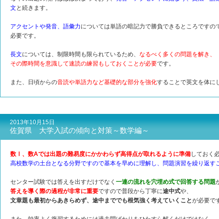
文
と続きます。
アクセントや発音、語彙力
については単語の暗記力で勝負できるところですの
必要です。
長文
については、制限時間も限られているため、
なるべく多くの問題を解き、
その際時間を意識して速読の練習もしておくことが必要
です。
また、日頃からの
音読や単語力など基礎的な部分を強化
することで英文を体に
2013年10月15日
佐賀県 大学入試の傾向と対策～数学編～
数Ⅰ、数Aでは出題の難易度にかかわらず高得点が取れるように準備
しておく
高校数学の土台となる分野ですので基本を早めに理解し、問題演習を繰り返す
センター試験では答えを出すだけでなく
一連の流れを穴埋め式で回答する問題
答えを導く際の過程が非常に重要
ですので普段から丁寧に
途中式
や、
文章題も最初からあきらめず、途中まででも根気強く考えていくこと
が必要で