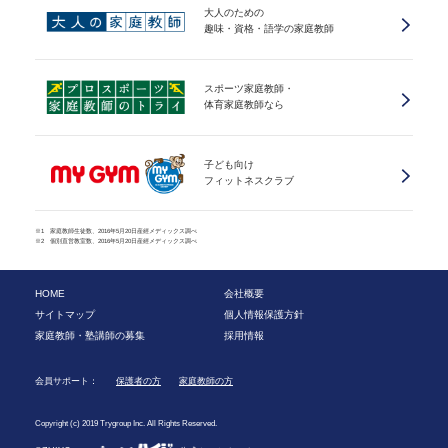
大人のための
趣味・資格・語学の家庭教師
スポーツ家庭教師・
体育家庭教師なら
子ども向け
フィットネスクラブ
※1 家庭教師生徒数、2016年5月20日産經メディックス調べ
※2 個別直営教室数、2016年5月20日産經メディックス調べ
HOME
会社概要
サイトマップ
個人情報保護方針
家庭教師・塾講師の募集
採用情報
会員サポート：
保護者の方
家庭教師の方
Copyright (c) 2019 Trygroup Inc. All Rights Reserved.