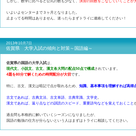
しかし、数学に比べると公式の数も少なく、
演習の回数をこなしていくことが
いよいよセンターまで３ヶ月となりました。
止まってる時間はありません、迷ったらまずトライに連絡してください！
2013年10月7日
佐賀県 大学入試の傾向と対策～国語編～
佐賀県の国語の大学入試
は、
現代文、小説文、古文、漢文各大問の配点50点で構成
されています。
4題を80分で解くための時間配分が大切
です。
特に、古文、漢文は暗記で点が取れるため、
知識、基本事項を理解すれば高得
古文であれば、古典文法、古文単語、古典常識、文学史
。
漢文であれば、返り点などの訓読のスピード、重要語句などを覚えておくこと
過去問も本格的に解いていくシーズンになりましたが、
国語の勉強の仕方が分らないという人はまずはトライに相談してください。