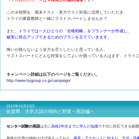
この８時間を、期末テスト・実力テスト対策に活用していただき、
トライの家庭教師と一緒にラストスパートしませんか？
また、
トライでは一人ひとりの「合格戦略」をプランナーが作成し、
確実に得点アップできるためのプランを立てていきます。
悔いが残らないよう全力を尽くしたいと思っている人、
ラストスパートにどんな対策をしてよいか困っている人はまず、トライ
キャンペーン詳細は以下のページをご覧ください。
http://www.trygroup.co.jp/campaign/
2013年10月23日
佐賀県 大学入試の傾向と対策～英語編～
センター試験の英語
は主に
高校2年生までに学んだ知識
で十分に対応できる範囲
毎年の出題の傾向はほぼ決まっており、
発音・アクセントに始まり、文法・語