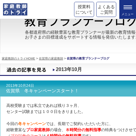
授業料
よくある
について
ご質問
トライの教育理念
各都道府県の経験豊富な教育プランナーが最新の教育情報
お子さまの目標達成をサポートする情報を発信いたします
成績が上がる理由
コース情報
家庭教師のトライHOME
>
佐賀県の家庭教師
>
佐賀県の教育プランナーブログ
都道府県別情報
2013年10月
合格体験談
2013年10月24日
キャンペーン情報
佐賀県 冬キャンペーンスタート！
受験情報
高校受験までは私立であれば残り３ヶ月、
センター試験までは１００日をきりました。
今回の
冬キャンペーン
では、長期でご契約いただいた方に、
経験豊富な
プロ家庭教師
の場合、
８時間分の無料指導
の特典をつけさせ
（
プロ以外のコース
は
４時間分の無料指導
です）