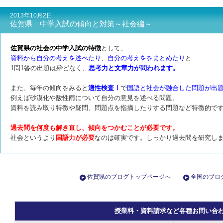
2013年10月2日
佐賀県 中学入試の傾向と対策～社会編～
佐賀県の社会の中学入試の特徴
として、
資料から自分の考えを述べたり、自分の考えををまとめたり
と
1問1答の出題は殆どなく、
思考力と文章力が問われます。
また、毎年の傾向をみると
適性検査Ⅰ
で
国語と社会が融合した問題が出
例えば砂漠化や酸性雨について自分の意見を述べる問題。
資料を読み取り特徴や疑問、問題点を指摘したりする問題など特徴的で
過去問を何度も解き直し、傾向をつかむことが必要です。
社会というより
国語力が必要
なのは確実です。しっかり過去問を研究し
佐賀県のブログトップページへ
全国のブロ
授業料・資料請求など各種お問い合