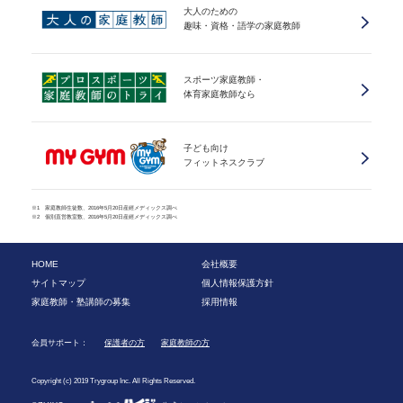
大人のための
趣味・資格・語学の家庭教師
スポーツ家庭教師・
体育家庭教師なら
子ども向け
フィットネスクラブ
※1 家庭教師生徒数、2016年5月20日産經メディックス調べ
※2 個別直営教室数、2016年5月20日産經メディックス調べ
HOME
会社概要
サイトマップ
個人情報保護方針
家庭教師・塾講師の募集
採用情報
会員サポート：
保護者の方
家庭教師の方
Copyright (c) 2019 Trygroup Inc. All Rights Reserved.