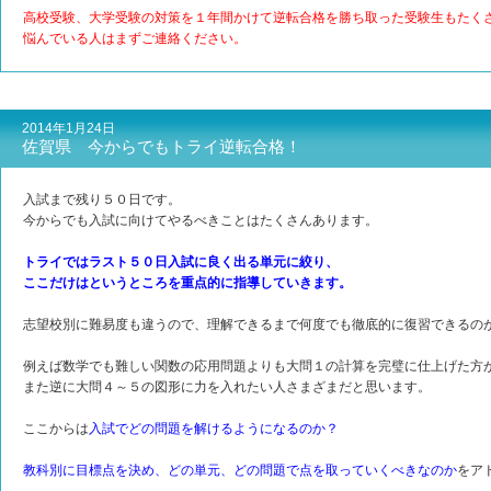
高校受験、大学受験の対策を１年間かけて逆転合格を勝ち取った受験生もたく
悩んでいる人はまずご連絡ください。
2014年1月24日
佐賀県 今からでもトライ逆転合格！
入試まで残り５０日です。
今からでも入試に向けてやるべきことはたくさんあります。
トライではラスト５０日入試に良く出る単元に絞り、
ここだけはというところを重点的に指導していきます。
志望校別に難易度も違うので、理解できるまで何度でも徹底的に復習できるの
例えば数学でも難しい関数の応用問題よりも大問１の計算を完璧に仕上げた方
また逆に大問４～５の図形に力を入れたい人さまざまだと思います。
ここからは
入試でどの問題を解けるようになるのか？
教科別に目標点を決め、どの単元、どの問題で点を取っていくべきなのか
をア