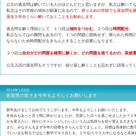
公立の過去問は解いている人がほとんどだと思いますが、私立は解いて
私立はその学校の傾向が顕著に出るので、
滑り止めの学校でも過去問を
過去５年分くらい解いておくことをお勧めします。
過去問を解く理由として、１つ目は
傾向をつかむ
、２つ目は
時間配分
。
私立ならではの難問もあるので、１つの問題に固執せず、
限られた時間
ならないため時間配分をきちんとすることが必要になります。
３つ目は
自分がどの問題を確実に解くか、どの問題を捨てるかの、取捨
公立入試の過去問もそうですが、繰り返し解くことも忘れずに頑張って
2014年1月8日
佐賀県の皆さま今年もよろしくお願いします
新年あけましておめでとうございます。今年もよろしくお願いいたします。
冬休みもあっと言う間に終わりましたが、充実した日々を過ごせましたか？１
かを変えたい、何かにチャレンジしたいという人は気持ちを切り替える大きな
また、みなさんもまず今年の目標をきちんと立てましょう。目標は具体的に数
でいい点を取るではなく数学で９０点とる、２０位/１００人中になるなど具体