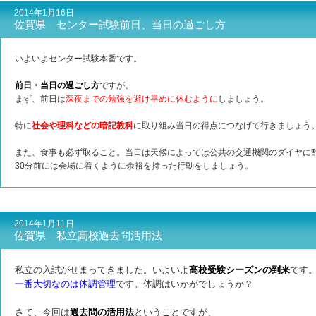
2014年1月16日
佐賀県 センター試験前日、当日の過ごし方
いよいよセンター試験本番です。
前日・当日の過ごし方
ですが、
まず、前日は
深夜までの勉強を避け早めに休むように
しましょう。
特に
社会や理科などの暗記教科
に取り組み当日の得点につなげて行きましょう
また、食事も必ず取ること。当日は天候によっては公共の交通機関のダイヤに
30分前には会場に着くように余裕を持った行動をしましょう。
2014年1月11日
佐賀県 私立高校過去問活用法
私立の入試がせまってきました。いよいよ
高校受験シーズンの到来
です
一番大切なのは体調管理
です。体調はいかがでしょうか？
さて、今回は
過去問の活用法
ということですが、