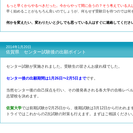
もっと早くからやるべきだった。今からやって間に合うの？そう考えている人
早く始めることがもちろん良いのでしょうが、何もせず受験日を待つのでは何
何かを変えたい、変わりたいと少しでも思っている人はすぐに連絡してくださ
2014年1月20日
佐賀県 センター試験後の出願ポイント
センター試験が実施されました。受験生の皆さんお疲れ様でした。
センター後の出願期間は1月26日〜2月5日まで
です。
当然センター後の自己採点を行い、その後発表される各大学の合格レベ
志望校を決めます。
佐賀大学
では前期試験が2月25日から、後期試験は3月12日から行われま
トライではこれからの2次試験の対策も行えます。まずはご相談ください