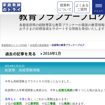
授業料
よくある
について
ご質問
トライの教育理念
各都道府県の経験豊富な教育プランナーが最新の教育情報
お子さまの目標達成をサポートする情報を発信いたします
成績が上がる理由
コース情報
家庭教師のトライHOME
>
佐賀県の家庭教師
>
佐賀県の教育プランナーブログ
都道府県別情報
2014年1月
合格体験談
2014年1月31日
キャンペーン情報
佐賀県 高校受験情報
受験情報
今年も高校受験までラスト５０日近くになりました。
佐賀県の入学希望調査も発表され、今年も
佐賀北高校
が断トツに人気があるよ
倍率も１．９倍
と高く（これから変動はあります）
２位の
佐賀西
、３位
唐津西
、４位
三養基
、５位
鳥栖
と続きます。