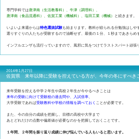
専門学科では
唐津南（生活教養科）、牛津（調理科）、
唐津南（食品流通科）、佐賀工業（機械科）、塩田工業（機械）
と続きます。
いよいよ来週からは
特色選抜試験
も始まります。教科が絞られる分勉強はしや
選りすぐりの人たちが受験するので油断せず、最後の１分、１秒まであきらめ
インフルエンザも流行っていますので、風邪に気をつけてラストスパート頑張
2014年1月27日
佐賀県 来年以降に受験を控えている方が、今年の冬にすべき
来年受験を控える中学２年生や高校２年生が今やるべきことは
来年の受験に向けて受験校の過去問や、入試倍率、
大学受験であれば
受験教科や学校の情報を調べておく
ことが必要です。
また、今の自分の成績を把握し、目標の高校や大学まで
あとどれだけの点数や偏差値が必要なのかを把握しておくことです。
１年間、２年間を振り返り成績に伸び悩んでいる人もいると思います。