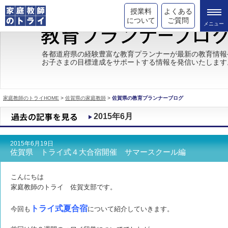
授業料
よくある
について
ご質問
トライの教育理念
各都道府県の経験豊富な教育プランナーが最新の教育情報
お子さまの目標達成をサポートする情報を発信いたします
成績が上がる理由
コース情報
家庭教師のトライHOME
>
佐賀県の家庭教師
>
佐賀県の教育プランナーブログ
都道府県別情報
2015年6月
合格体験談
2015年6月19日
キャンペーン情報
佐賀県 トライ式４大合宿開催 サマースクール編
受験情報
こんにちは
家庭教師のトライ 佐賀支部です。
トライ式夏合宿
今回も
について紹介していきます。