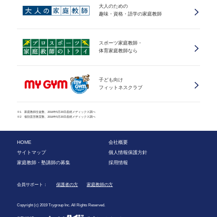
大人のための
趣味・資格・語学の家庭教師
スポーツ家庭教師・
体育家庭教師なら
子ども向け
フィットネスクラブ
※1 家庭教師生徒数、2016年5月20日産經メディックス調べ
※2 個別直営教室数、2016年5月20日産經メディックス調べ
HOME
会社概要
サイトマップ
個人情報保護方針
家庭教師・塾講師の募集
採用情報
会員サポート：
保護者の方
家庭教師の方
Copyright (c) 2019 Trygroup Inc. All Rights Reserved.