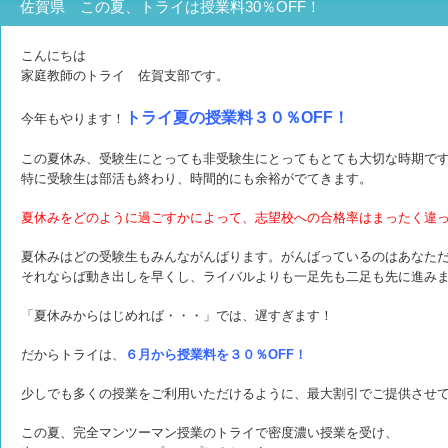
佐賀県 この夏、トライは授業料30％OFF！
こんにちは
家庭教師のトライ 佐賀支部です。
トライ夏の授業料３０％OFF！
今年もやります！
この夏休み、受験生にとっても非受験生にとってもとても大切な時期で
特に受験生は部活も終わり、時間的にも余裕がでてきます。
夏休みをどのように過ごすかによって、
志望校への合格率はまったく違
夏休みはどの受験生もみんながんばります。がんばっているのはあなた
それならば動き出しを早くし、ライバルよりも一足先も二足も先に進み
「夏休みからはじめれば・・・」では、
遅すぎます！
だからトライは、
６月から授業料を３０％OFF！
少しでも多くの授業をご利用いただけるように、
最大割引でご提供させ
この夏、完全マンツーマン授業のトライで密度濃い授業を受け、