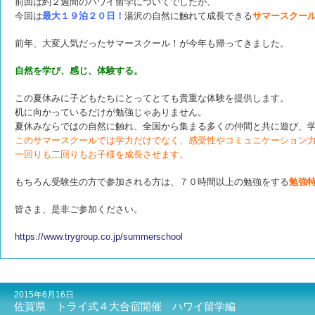
前回は約２週間のハワイ留学についてでしたが、
今回は
最大１９泊２０日！
湯沢の自然に触れて成長できる
サマースクー
前年、大変人気だったサマースクール！が
今年も帰ってきました。
自然を学び、感じ、体験する。
この夏休みに子どもたちにとってとても貴重な体験を提供します。
机に向かっているだけが勉強じゃありません。
夏休みならではの自然に触れ、全国から集まる多くの仲間と共に遊び、
このサマースクールでは学力だけでなく、感受性やコミュニケーション
一回りも二回りもお子様を成長させます。
もちろん受験生の方で参加される方は、７０時間以上の勉強をする
勉強
皆さま、是非ご参加ください。
https://www.trygroup.co.jp/summerschool
2015年6月16日
佐賀県 トライ式４大合宿開催 ハワイ留学編