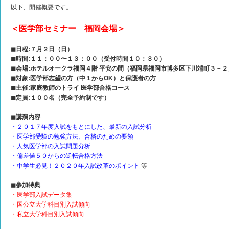
以下、開催概要です。
＜医学部セミナー 福岡会場＞
◼︎日程:７月２日（日）
◼︎時間:１１：００〜１３：００（受付時間１０：３０）
◼︎会場:ホテルオークラ福岡４階 平安の間（福岡県福岡市博多区下川端町３－２
◼︎対象:医学部志望の方（中１からOK）と保護者の方
◼︎主催:家庭教師のトライ 医学部合格コース
◼︎定員:１００名（完全予約制です）
◼︎講演内容
・２０１７年度入試をもとにした、最新の入試分析
・医学部受験の勉強方法、合格のための要領
・人気医学部の入試問題分析
・偏差値５０からの逆転合格方法
・中学生必見！２０２０年入試改革のポイント
等
◼︎参加特典
・医学部入試データ集
・国公立大学科目別入試傾向
・私立大学科目別入試傾向