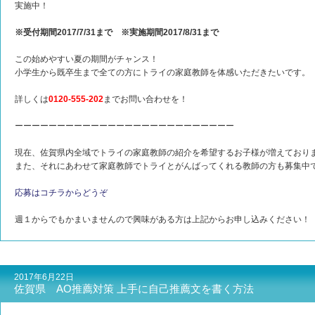
実施中！
※受付期間2017/7/31まで ※実施期間2017/8/31まで
この始めやすい夏の期間がチャンス！
小学生から既卒生まで全ての方にトライの家庭教師を体感いただきたいです。
詳しくは
0120-555-202
までお問い合わせを！
ーーーーーーーーーーーーーーーーーーーーーーーーーー
現在、佐賀県内全域でトライの家庭教師の紹介を希望するお子様が増えており
また、それにあわせて家庭教師でトライとがんばってくれる教師の方も募集中
応募はコチラからどうぞ
週１からでもかまいませんので興味がある方は上記からお申し込みください！
2017年6月22日
佐賀県 AO推薦対策 上手に自己推薦文を書く方法