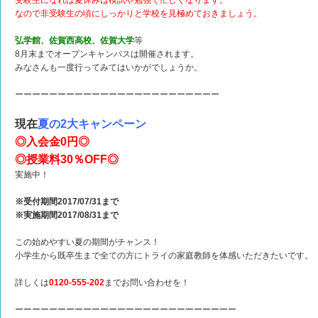
受験生になれば夏休みは模試や勉強で忙しくなります。
なので非受験生の頃にしっかりと学校を見極めておきましょう。
弘学館、佐賀西高校、佐賀大学
等
8月末までオープンキャンパスは開催されます。
みなさんも一度行ってみてはいかがでしょうか。
ーーーーーーーーーーーーーーーーーーーーーーーー
現在
夏の2大キャンペーン
◎入会金0円◎
◎授業料30％OFF◎
実施中！
※受付期間2017/07/31まで
※実施期間2017/08/31まで
この始めやすい夏の期間がチャンス！
小学生から既卒生まで全ての方にトライの家庭教師を体感いただきたいです。
詳しくは
0120-555-202
までお問い合わせを！
ーーーーーーーーーーーーーーーーーーーーーーーーーー