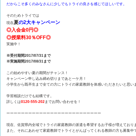
だからこそ多くのみなさんに少しでもトライの良さを感じてほしいです。
そのためトライでは
夏
の2大キャンペーン
現在
◎入会金0円◎
◎授業料30％OFF◎
実施中！
※受付期間2017/07/31まで
※実施期間2017/08/31まで
この始めやすい夏の期間がチャンス！
キャンペーン申し込み締め切りまであと一ケ月！
小学生から既卒生まで全ての方にトライの家庭教師を体感いただきたいと思い
学習相談だけでも結構です。
詳しくは
0120-555-202
までお問い合わせを！
ーーーーーーーーーーーーーーーーーーーーーーーーーー
現在、佐賀県内全域でトライの家庭教師の派遣を希望するお子様が増えており
また、それにあわせて家庭教師でトライとがんばってくれる教師の方も募集中