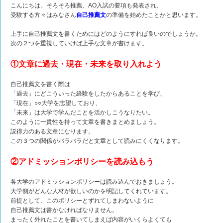
こんにちは。そろそろ推薦、AO入試の要項も発表され、
受験する方々はみなさん
自己推薦文
の準備を始めたことかと思います。
上手に自己推薦文を書くためにはどのようにすれば良いのでしょうか。
次の２つを重視していけば上手な文章が書けます。
①文章に過去・現在・未来を取り入れよう
自己推薦文を書く際は
「過去」にどこういった経験をしたからあることを学び、
「現在」○○大学を志望しており、
「未来」は大学で学んだことを活かしこうなりたい。
このように一貫性を持って文章を書きまとめましょう。
説得力のある文章になります。
この３つの関係がバラバラだと文章として読みにくくなります。
②アドミッションポリシーを読み込もう
各大学のアドミッションポリシーは読み込んでおきましょう。
大学側がどんな人材が欲しいのかを明記してくれています。
前提として、このポリシーとずれてしまわないように
自己推薦文は書かなければなりません。
まったく外れたことを書いてしまえば内容がいくらよくても