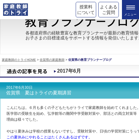
授業料
よくある
について
ご質問
トライの教育理念
各都道府県の経験豊富な教育プランナーが最新の教育情報
お子さまの目標達成をサポートする情報を発信いたします
成績が上がる理由
コース情報
家庭教師のトライHOME
>
佐賀県の家庭教師
>
佐賀県の教育プランナーブログ
都道府県別情報
2017年6月
合格体験談
2017年6月30日
キャンペーン情報
佐賀県 夏はトライの夏期講習
受験情報
こんにちは。６月も多くの子どもたちがトライで家庭教師を始めてくれました
医学部の受験生を始め、弘学館等の難関中学受験対策や、部活との両立対策等
理由は様々でした。
やはり夏休みは学校の授業もないですし、受験対策や、日頃の学習対策にうっ
この夏休みにやれることはたくさんあるはずです。