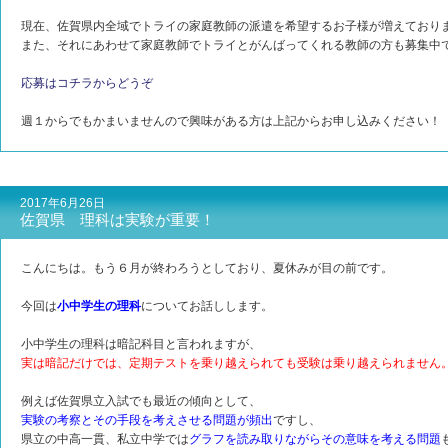
現在、佐賀県内全域でトライの家庭教師の派遣を希望するお子様が増えており
また、それにあわせて家庭教師でトライとがんばってくれる教師の方も募集中
応募はコチラからどうぞ
週１からでもかまいませんので興味がある方は上記からお申し込みください！
2017年6月26日
佐賀県 理科は実験が重要！
こんにちは。もう６月が終わろうとしており、夏休みが目の前です。
今回は
小中学生の理科
についてお話しします。
小中学生の理科は暗記科目と言われますが、
実は暗記だけでは、定期テストを乗り越えられても受験は乗り越えられません
例えば佐賀県立入試でも最近の傾向として、
実験の考察とその手段を考えさせる問題が頻出
ですし、
県立の中高一貫、私立中学では
グラフを読み取りながらその意味を考える問題