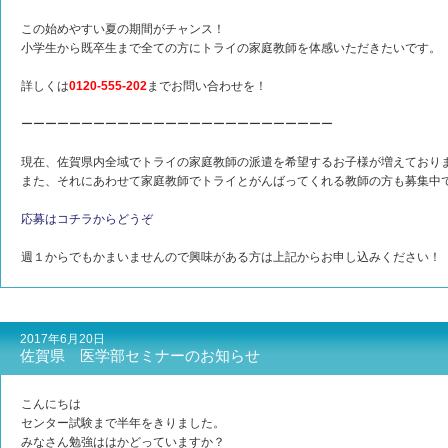
この始めやすい夏の期間がチャンス！
小学生から既卒生まで全ての方にトライの家庭教師を体感いただきたいです。
詳しくは
0120-555-202
までお問い合わせを！
ーーーーーーーーーーーーーーーーーーーーーーーーーー
現在、佐賀県内全域でトライの家庭教師の派遣を希望するお子様が増えており
また、それにあわせて家庭教師でトライとがんばってくれる教師の方も募集中
応募はコチラからどうぞ
週１からでもかまいませんので興味がある方は上記からお申し込みください！
2017年6月20日
佐賀県 医学部セミナーのお知らせ
こんにちは
センター試験まで半年をきりました。
みなさん勉強ははかどっていますか？