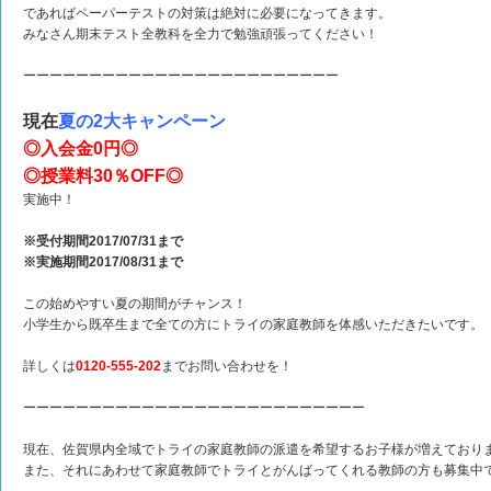
であればペーパーテストの対策は絶対に必要になってきます。
みなさん期末テスト全教科を全力で勉強頑張ってください！
ーーーーーーーーーーーーーーーーーーーーーーーー
現在
夏の2大キャンペーン
◎入会金0円◎
◎授業料30％OFF◎
実施中！
※受付期間2017/07/31まで
※実施期間2017/08/31まで
この始めやすい夏の期間がチャンス！
小学生から既卒生まで全ての方にトライの家庭教師を体感いただきたいです。
詳しくは
0120-555-202
までお問い合わせを！
ーーーーーーーーーーーーーーーーーーーーーーーーーー
現在、佐賀県内全域でトライの家庭教師の派遣を希望するお子様が増えており
また、それにあわせて家庭教師でトライとがんばってくれる教師の方も募集中