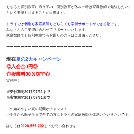
もちろん個別教室に通う子の「個別教室が休みの時は家庭教師で勉強したい」
という要望も叶えることが出来ます。
トライでは個別も家庭教師もどちらでも学習サポートができる塾です。
みなさんのご要望に合わせてサポートいたします。
家庭教師でも個別教室でもお困りの方々はご連絡ください。
ーーーーーーーーーーーーーーーーーーーーーーーー
現在
夏の2大キャンペーン
◎入会金0円◎
◎授業料30％OFF◎
実施中！
※受付期間2017/07/31まで
※実施期間2017/08/31まで
この始めやすい夏の期間がチャンス！
小学生から既卒生まで全ての方にトライの家庭教師を体感いただきたいです。
詳しくは
0120-555-202
までお問い合わせを！