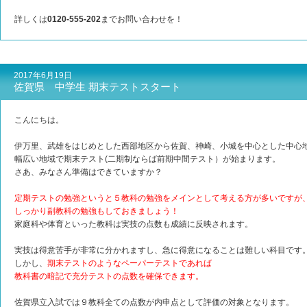
詳しくは
0120-555-202
までお問い合わせを！
2017年6月19日
佐賀県 中学生 期末テストスタート
こんにちは。
伊万里、武雄をはじめとした西部地区から佐賀、神崎、小城を中心とした中心
幅広い地域で期末テスト(二期制ならば前期中間テスト）が始まります。
さあ、みなさん準備はできていますか？
定期テストの勉強というと５教科の勉強をメインとして考える方が多いですが
しっかり副教科の勉強もしておきましょう！
家庭科や体育といった教科は実技の点数も成績に反映されます。
実技は得意苦手が非常に分かれますし、急に得意になることは難しい科目です
しかし、
期末テストのようなペーパーテストであれば
教科書の暗記で充分テストの点数を確保できます。
佐賀県立入試では９教科全ての点数が内申点として評価の対象となります。