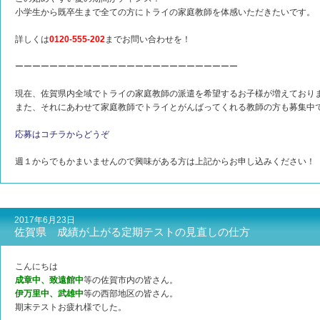
小学生から既卒生まで全ての方にトライの家庭教師を体感いただきたいです。
詳しくは
0120-555-202
までお問い合わせを！
ーーーーーーーーーーーーーーーーーーーーーーーーーー
現在、佐賀県内全域でトライの家庭教師の派遣を希望するお子様が増えており
また、それにあわせて家庭教師でトライとがんばってくれる教師の方も募集中
応募はコチラからどうぞ
週１からでもかまいませんので興味がある方は上記からお申し込みください！
2017年6月23日
佐賀県 成績が上がる定期テストの見直しの仕方
こんにちは
成章中、致遠館中
等の佐賀市内の皆さん。
伊万里中、武雄中
等の西部地区の皆さん。
期末テストお疲れ様でした。