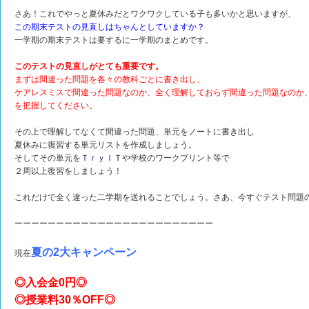
さあ！これでやっと夏休みだとワクワクしている子も多いかと思いますが、
この期末テストの見直しはちゃんとしていますか？
一学期の期末テストは要するに一学期のまとめです。
このテストの見直しがとても重要です。
まずは間違った問題を各々の教科ごとに書き出し、
ケアレスミスで間違った問題なのか、全く理解しておらず間違った問題なのか
を把握してください。
その上で理解してなくて間違った問題、単元をノートに書き出し
夏休みに復習する単元リストを作成しましょう。
そしてその単元を
ＴｒｙＩＴ
や学校のワークプリント等で
２周以上復習をしましょう！
これだけで全く違った二学期を送れることでしょう。さあ、今すぐテスト問題
ーーーーーーーーーーーーーーーーーーーーーーーー
夏の2大キャンペーン
現在
◎入会金0円◎
◎授業料30％OFF◎