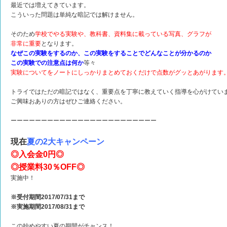
最近では増えてきています。
こういった問題は単純な暗記では解けません。
そのため
学校でやる実験や、教科書、資料集に載っている写真、グラフが
非常に重要
となります。
なぜこの実験をするのか、この実験をすることでどんなことが分かるのか
この実験での注意点は何か
等々
実験についてをノートにしっかりまとめておくだけで点数がグッとあがります
トライではただの暗記ではなく、重要点を丁寧に教えていく指導を心がけてい
ご興味おありの方はぜひご連絡ください。
ーーーーーーーーーーーーーーーーーーーーーーーー
現在
夏の2大キャンペーン
◎入会金0円◎
◎授業料30％OFF◎
実施中！
※受付期間2017/07/31まで
※実施期間2017/08/31まで
この始めやすい夏の期間がチャンス！