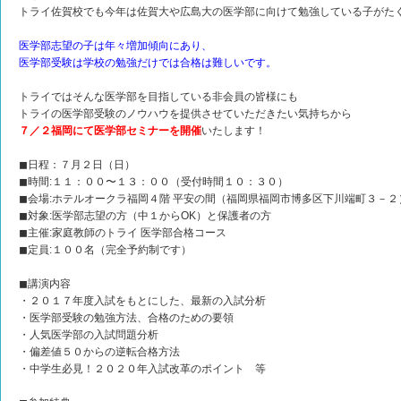
トライ佐賀校でも今年は佐賀大や広島大の医学部に向けて勉強している子がた
医学部志望の子は年々増加傾向にあり、
医学部受験は学校の勉強だけでは合格は難しいです。
トライではそんな医学部を目指している非会員の皆様にも
トライの医学部受験のノウハウを提供させていただきたい気持ちから
７／２福岡にて医学部セミナーを開催
いたします！
◼︎日程：７月２日（日）
◼︎時間:１１：００〜１３：００（受付時間１０：３０）
◼︎会場:ホテルオークラ福岡４階 平安の間（福岡県福岡市博多区下川端町３－２
◼︎対象:医学部志望の方（中１からOK）と保護者の方
◼︎主催:家庭教師のトライ 医学部合格コース
◼︎定員:１００名（完全予約制です）
◼︎講演内容
・２０１７年度入試をもとにした、最新の入試分析
・医学部受験の勉強方法、合格のための要領
・人気医学部の入試問題分析
・偏差値５０からの逆転合格方法
・中学生必見！２０２０年入試改革のポイント 等