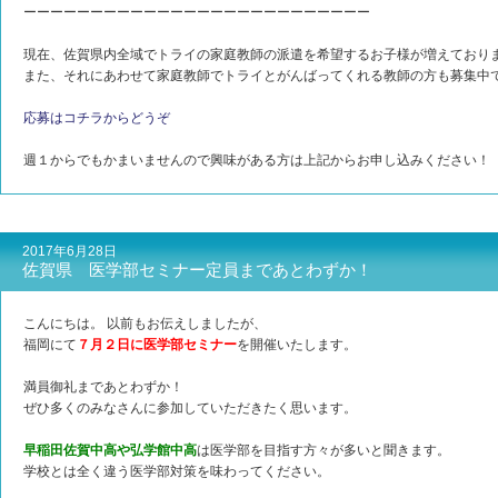
ーーーーーーーーーーーーーーーーーーーーーーーーーー
現在、佐賀県内全域でトライの家庭教師の派遣を希望するお子様が増えており
また、それにあわせて家庭教師でトライとがんばってくれる教師の方も募集中
応募はコチラからどうぞ
週１からでもかまいませんので興味がある方は上記からお申し込みください！
2017年6月28日
佐賀県 医学部セミナー定員まであとわずか！
こんにちは。 以前もお伝えしましたが、
福岡にて
７月２日に医学部セミナー
を開催いたします。
満員御礼まであとわずか！
ぜひ多くのみなさんに参加していただきたく思います。
早稲田佐賀中高や弘学館中高
は医学部を目指す方々が多いと聞きます。
学校とは全く違う医学部対策を味わってください。