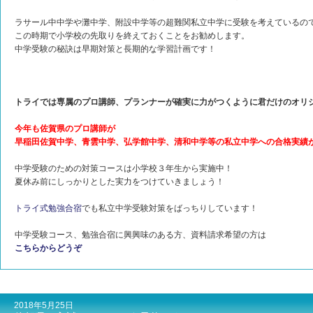
ラサール中中学や灘中学、附設中学等の超難関私立中学に受験を考えているの
この時期で小学校の先取りを終えておくことをお勧めします。
中学受験の秘訣は早期対策と長期的な学習計画です！
トライでは専属のプロ講師、プランナーが確実に力がつくように君だけのオリ
今年も佐賀県のプロ講師が
早稲田佐賀中学、青雲中学、弘学館中学、清和中学等の私立中学への合格実績
中学受験のための対策コースは小学校３年生から実施中！
夏休み前にしっかりとした実力をつけていきましょう！
トライ式勉強合宿
でも私立中学受験対策をばっちりしています！
中学受験コース、勉強合宿に興興味のある方、資料請求希望の方は
こちらからどうぞ
2018年5月25日