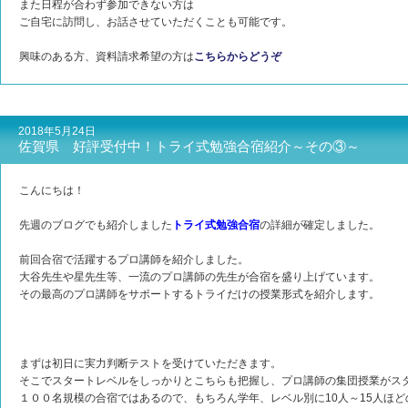
また日程が合わず参加できない方は
ご自宅に訪問し、お話させていただくことも可能です。
興味のある方、資料請求希望の方は
こちらからどうぞ
2018年5月24日
佐賀県 好評受付中！トライ式勉強合宿紹介～その③～
こんにちは！
先週のブログでも紹介しました
トライ式勉強合宿
の詳細が確定しました。
前回合宿で活躍するプロ講師を紹介しました。
大谷先生や星先生等、一流のプロ講師の先生が合宿を盛り上げています。
その最高のプロ講師をサポートするトライだけの授業形式を紹介します。
まずは初日に実力判断テストを受けていただきます。
そこでスタートレベルをしっかりとこちらも把握し、プロ講師の集団授業がス
１００名規模の合宿ではあるので、もちろん学年、レベル別に10人～15人ほ