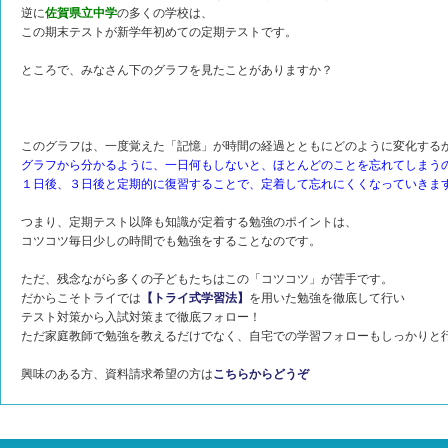
逆に
佐賀県立中学
の多くの学校は、
この期末テストが新学年初めての定期テストです。
ところで、みなさん下のグラフを見たことがありますか？
このグラフは、一度覚えた「記憶」が時間の経過とともにどのように変化する
グラフから分かるように、一日何もしないと、ほとんどのことを忘れてしまう
１日後、３日後と定期的に復習することで、定着して忘れにくくなっていきま
つまり、定期テスト以降も知識が定着する勉強のポイントは、
コツコツ毎日少しの時間でも勉強をすることなのです。
ただ、残念ながら多くの子どもたちはこの「コツコツ」が苦手です。
だからこそトライでは
【トライ式学習法】
を用いた勉強を徹底して行い
テスト対策から入試対策まで徹底フォロー！
ただ家庭教師で勉強を教えるだけでなく、自宅での学習フォローもしっかりと
興味のある方、資料請求希望の方は
こちらからどうぞ