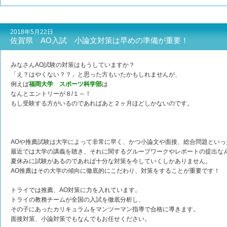
2018年5月22日
佐賀県 AO入試 小論文対策は早めの準備が重要！
みなさんAO試験の対策はもうしていますか？
「え？はやくない？？」と思った方もいたかもしれませんが、
例えば
福岡大学 スポーツ科学部
は
なんとエントリーが８/１～！
もし受験する方がいるのであればあと２ヶ月ほどしかないのです。
AOや推薦試験は大学によって非常に早く、かつ小論文や面接、総合問題といっ
最近では大学の講義を聴き、それに関するグループワークやレポートの提出な
夏休みに試験があるのであれば十分な対策を今していくしかありません。
AO推薦はその大学の傾向に徹底的にこだわり、対策をすることが重要です！
トライでは推薦、AO対策に力を入れています。
トライの教務チームが全国の入試を徹底分析し、
その子にあったカリキュラムをマンツーマン指導で合格に導きます。
面接対策、小論対策でもなんでもお任せください。