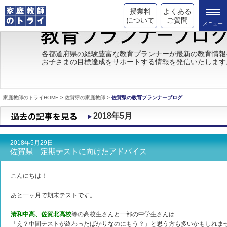
授業料
よくある
について
ご質問
トライの教育理念
各都道府県の経験豊富な教育プランナーが最新の教育情報
お子さまの目標達成をサポートする情報を発信いたします
成績が上がる理由
コース情報
家庭教師のトライHOME
>
佐賀県の家庭教師
>
佐賀県の教育プランナーブログ
都道府県別情報
2018年5月
合格体験談
2018年5月29日
キャンペーン情報
佐賀県 定期テストに向けたアドバイス
受験情報
こんにちは！
あと一ヶ月で期末テストです。
清和中高、佐賀北高校
等の高校生さんと一部の中学生さんは
「え？中間テストが終わったばかりなのにもう？」と思う方も多いかもしれま