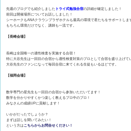
先週のブログでも紹介しました
トライ式勉強合宿
の詳細が確定しました！
前回は開催場所についてお話ししました！
シーホークもANAクラウンプラザホテルも最高の環境で君たちをサポートしま
もちろん環境だけでなく、講師も一流です。
【長崎会場】
長崎は全国唯一の適性検査を実施する合宿！
特に大谷先生は一回目の合宿から適性検査対策のプロとして合宿を盛り上げて
大谷先生のファンになって毎回合宿に来てくれる生徒もいるほどです。
【福岡会場】
数学専門の星先生も一回目の合宿から参加いただいてます！
数学を分かりやすくかつ楽しく教えるプロ中のプロ！
みなさんの成績UPに貢献します！
いかがだったでしょうか？
まずは話しを聞いてみたい！
という方は
こちらからお問合せください！