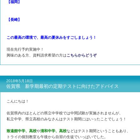
【福岡】
【長崎】
この最高の環境で、最高の夏休みをすごしましょう！
現在先行予約実施中！
興味のある方、資料請求希望の方は
こちらからどうぞ
2018年5月18日
佐賀県 新学期最初の定期テストに向けたアドバイス
こんにちは！
佐賀県内のほとんどの県立中学校では中間試験が実施されませんが、
私立中学、県立高校のみなさんはテスト期間にはいったことでしょう！
致遠館中学、高校
や
清和中学、高校
などはテスト期間ということもあり、
トライの個別教室も午後から自習の生徒でいっぱいでした。