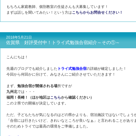
もちろん家庭教師、個別教室の生徒さんも大募集しています！
まずは話しを聞いてみたい！という方は
こちらからお問合せください！
2018年5月21日
佐賀県 好評受付中！トライ式勉強合宿紹介～その①～
こんにちは！
先週のブログでも紹介しました
トライ式勉強合宿
の詳細が確定しました！
今回から何回かに分けて、みなさんにご紹介させていただきます！
まず、
勉強合宿が開催される場
所ですが
九州北
では・・・
福岡！長崎！（ほか地区は
こちら
から確認ください）
この２県での開催が決定しています。
ただ、子どもたちが気になるのはどの県かよりも、宿泊施設ではないでしょう
「合宿には行きたいけど、きれいなところが良いなぁ」と言われることがあり
そのためトライでは最高の環境をご準備しました。