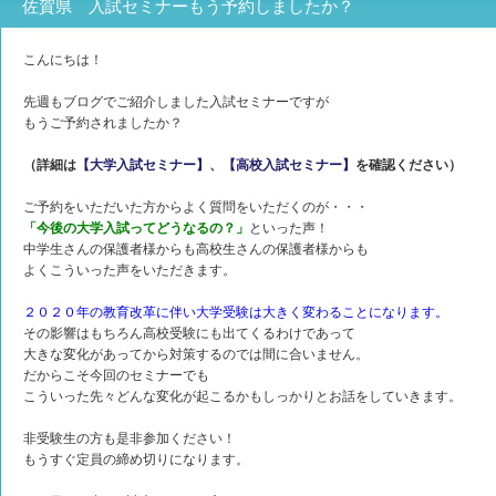
佐賀県 入試セミナーもう予約しましたか？
こんにちは！
先週もブログでご紹介しました入試セミナーですが
もうご予約されましたか？
（詳細は
【大学入試セミナー】
、
【高校入試セミナー】
を確認ください）
ご予約をいただいた方からよく質問をいただくのが・・・
「今後の大学入試ってどうなるの？」
といった声！
中学生さんの保護者様からも高校生さんの保護者様からも
よくこういった声をいただきます。
２０２０年の教育改革に伴い大学受験は大きく変わることになります。
その影響はもちろん高校受験にも出てくるわけであって
大きな変化があってから対策するのでは間に合いません。
だからこそ今回のセミナーでも
こういった先々どんな変化が起こるかもしっかりとお話をしていきます。
非受験生の方も是非参加ください！
もうすぐ定員の締め切りになります。