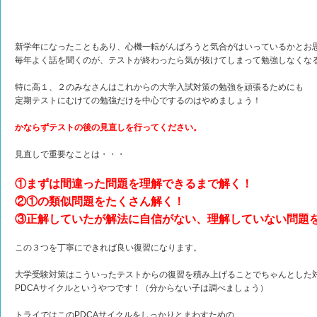
新学年になったこともあり、心機一転がんばろうと気合がはいっているかとお
毎年よく話を聞くのが、テストが終わったら気が抜けてしまって勉強しなくな
特に高１、２のみなさんはこれからの大学入試対策の勉強を頑張るためにも
定期テストにむけての勉強だけを中心でするのはやめましょう！
かならずテストの後の見直しを行ってください。
見直しで重要なことは・・・
①まずは間違った問題を理解できるまで解く！
②①の類似問題をたくさん解く！
③正解していたが解法に自信がない、理解していない問題
この３つを丁寧にできれば良い復習になります。
大学受験対策はこういったテストからの復習を積み上げることでちゃんとした
PDCAサイクルというやつです！（分からない子は調べましょう）
トライではこのPDCAサイクルをしっかりとまわすための