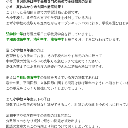
小５ ９月以降は中学受験専門の勉強で基礎知識の定着
小６ 夏休みから過去問の徹底対策！
こういった長期的目線での学習計画が必要です。
今
小学校４、５年生
の方で中学受験を検討している方は
まず小学校の先取りを進めながらオープンキャンパスに行き、学校を選びはじ
弘学館中学
は毎週土曜日に学校見学会を行っていますし、
早稲田佐賀中学、清和中学、龍谷中学
も毎年６月、７月に行われています。
逆に
小学校６年生
の方は
志望校をもう決めておき、その学校の出やす単元のみに絞って
中学受験の対策＋小６の先取りを急ピッチで進めてください。
夏休み前までにある程度の基礎ができれば逆転合格は可能です。
例えば
早稲田佐賀中学
の受験を考えている方の算数であれば
場合の数、平面図形、立体図形に関する問題はほぼ毎年のように出題されてい
この単元をじっくり勉強していくとよいでしょう。
また
小学校４年生
以下の子は
算数では分数等の複雑な計算ができるよう、計算力の強化を今のうちに行って
清和中学や弘学館中学の算数の計算問題は
分数等々のかなり複雑で細かい問題が複数出ます。
国語の文章力もこの時期より前につけておくとよいでしょう。