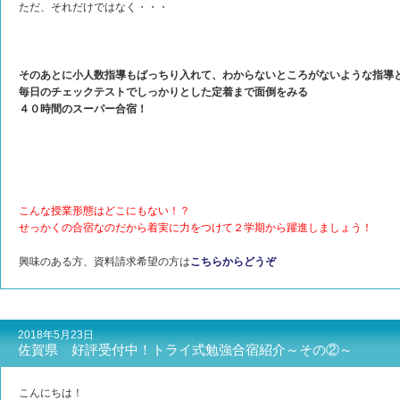
ただ、それだけではなく・・・
そのあとに小人数指導もばっちり入れて、
わからないところがないような指導
毎日のチェックテストでしっかりとした定着まで面倒をみる
４０時間のスーパー合宿！
こんな授業形態はどこにもない！？
せっかくの合宿なのだから着実に力をつけて２学期から躍進しましょう！
興味のある方、資料請求希望の方は
こちらからどうぞ
2018年5月23日
佐賀県 好評受付中！トライ式勉強合宿紹介～その②～
こんにちは！