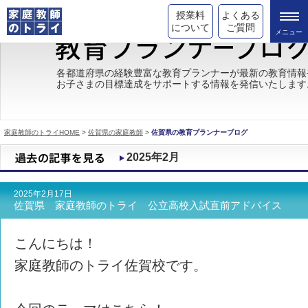
授業料
よくある
について
ご質問
トライの教育理念
各都道府県の経験豊富な教育プランナーが最新の教育情報
お子さまの目標達成をサポートする情報を発信いたします
成績が上がる理由
コース情報
家庭教師のトライHOME
>
佐賀県の家庭教師
>
佐賀県の教育プランナーブログ
都道府県別情報
2025年2月
合格体験談
2025年2月17日
キャンペーン情報
佐賀県 家庭教師のトライ 公立高校入試直前アドバイス
受験情報
こんにちは！
家庭教師のトライ佐賀校です。