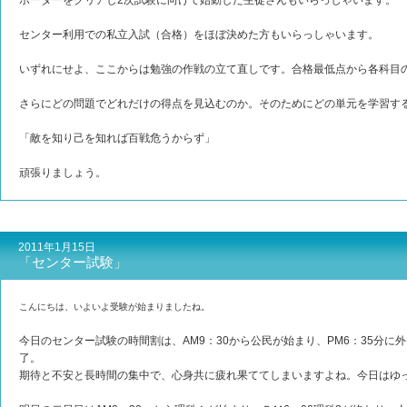
ボーダーをクリアし2次試験に向けて始動した生徒さんもいらっしゃいます。
センター利用での私立入試（合格）をほぼ決めた方もいらっしゃいます。
いずれにせよ、ここからは勉強の作戦の立て直しです。合格最低点から各科目
さらにどの問題でどれだけの得点を見込むのか。そのためにどの単元を学習す
「敵を知り己を知れば百戦危うからず」
頑張りましょう。
2011年1月15日
「センター試験」
こんにちは、
いよいよ受験が始まりましたね
。
今日のセンター試験の時間割は、AM9：30から公民が始まり、PM6：35分
了。
期待と不安と長時間の集中で、心身共に疲れ果ててしまいますよね。今日はゆ