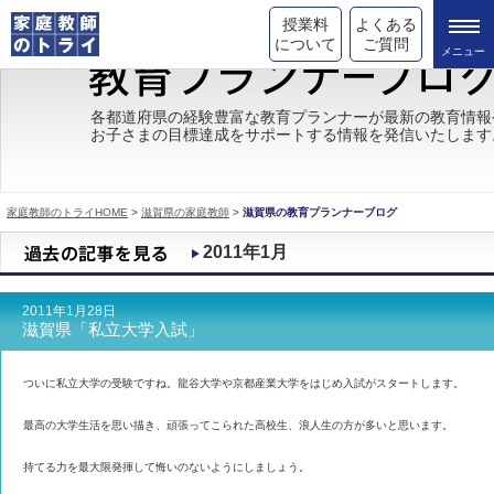
授業料
よくある
について
ご質問
トライの教育理念
各都道府県の経験豊富な教育プランナーが最新の教育情報
お子さまの目標達成をサポートする情報を発信いたします
成績が上がる理由
コース情報
家庭教師のトライHOME
>
滋賀県の家庭教師
>
滋賀県の教育プランナーブログ
都道府県別情報
2011年1月
合格体験談
2011年1月28日
キャンペーン情報
滋賀県「私立大学入試」
受験情報
ついに私立大学の受験ですね。龍谷大学や京都産業大学をはじめ入試がスタートします。
最高の大学生活を思い描き、頑張ってこられた高校生、浪人生の方が多いと思います。
持てる力を最大限発揮して悔いのないようにしましょう。