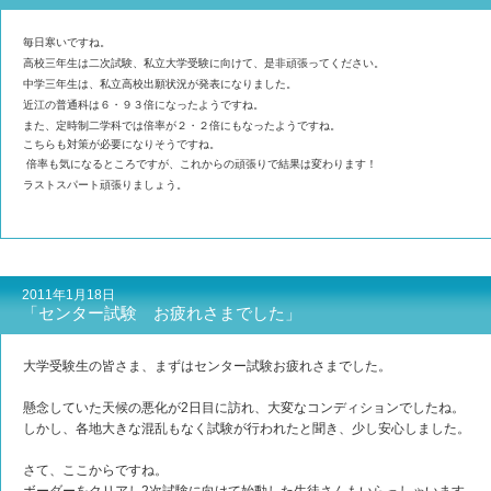
毎日寒いですね。
高校三年生は二次試験、私立大学受験に向けて、是非頑張ってください。
中学三年生は、私立高校出願状況が発表になりました。
近江の
普通科は６・９３倍になったようですね。
また、定時制二学科では倍率が２・２倍にもなったようですね。
こちらも対策が必要になりそうですね。
倍率も気になるところですが、これからの頑張りで結果は変わります！
ラストスパート頑張りましょう。
2011年1月18日
「センター試験 お疲れさまでした」
大学受験生の皆さま、まずはセンター試験お疲れさまでした。
懸念していた天候の悪化が2日目に訪れ、大変なコンディションでしたね。
しかし、各地大きな混乱もなく試験が行われたと聞き、少し安心しました。
さて、ここからですね。