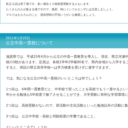
私立入試は長丁場です。多い場合１０校程度受験する人もいます。
たくさんの人が集まる場ですので、風邪、特にインフルエンザには注意しましょう。
マスクはもちろんのこと、昼休憩時の手洗いうがいも徹底しましょう。
2011年1月25日
公立中高一貫校について
滋賀県では、平成15年4月から公立の中高一貫教育を導入し、現在、県立河瀬
校の3校があります。定員は、各校1学年2学級80名で、県内全域から入学す
すると、併設の県立高等学校へは学力検査を受けずに進学できます。
では、気になる公立の中高一貫校のいいところは何でしょう？
1つ目は、6年間一貫教育だと、中学校で習ったことを高校でもう一度やるとい
年かかる勉強も5年程度で修了させることができ、大学受験に有利な学習環境
2つ目は、高校受験がないので、部活動や文化活動といった勉強以外の活動に
3つ目は、公立中学校・高校と同額程度の学費であること。
といったところでしょうか。