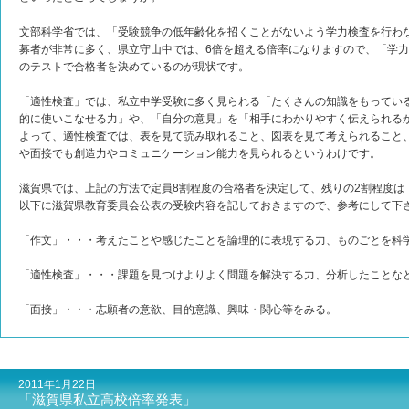
文部科学省では、「受験競争の低年齢化を招くことがないよう学力検査を行わ
募者が非常に多く、県立守山中では、6倍を超える倍率になりますので、「学
のテストで合格者を決めているのが現状です。
「適性検査」では、私立中学受験に多く見られる「たくさんの知識をもっている
的に使いこなせる力」や、「自分の意見」を「相手にわかりやすく伝えられる
よって、適性検査では、表を見て読み取れること、図表を見て考えられること
や面接でも創造力やコミュニケーション能力を見られるというわけです。
滋賀県では、上記の方法で定員8割程度の合格者を決定して、残りの2割程度
以下に滋賀県教育委員会公表の受験内容を記しておきますので、参考にして下
「作文」・・・考えたことや感じたことを論理的に表現する力、ものごとを科
「適性検査」・・・課題を見つけよりよく問題を解決する力、分析したことな
「面接」・・・志願者の意欲、目的意識、興味・関心等をみる。
2011年1月22日
「滋賀県私立高校倍率発表」