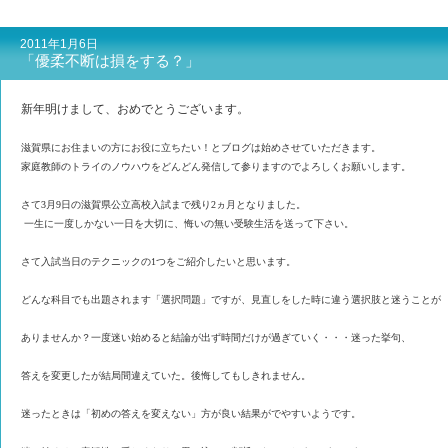
2011年1月6日
「優柔不断は損をする？」
新年明けまして、おめでとうございます。
滋賀県にお住まいの方にお役に立ちたい！とブログは始めさせていただきます。
家庭教師のトライのノウハウをどんどん発信して参りますのでよろしくお願いします。
さて3月9日の滋賀県公立高校入試まで残り2ヵ月となりました。
一生に一度しかない一日を大切に、悔いの無い受験生活を送って下さい。
さて入試当日のテクニックの1つをご紹介したいと思います。
どんな科目でも出題されます「選択問題」ですが、見直しをした時に違う選択肢と迷うことが
ありませんか？一度迷い始めると結論が出ず時間だけが過ぎていく・・・
迷った挙句、
答えを変更したが結局間違えていた。後悔してもしきれません。
迷ったときは「初めの答えを変えない」方が良い結果がでやすいようです。