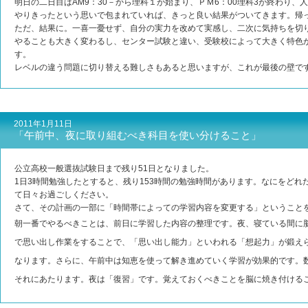
明日の二日目はAM9：30－から理科１が始まり、ＰＭ6：00理科3が終わり
やりきったという思いで包まれていれば、きっと良い結果がついてきます。帰
ただ、結果に。一喜一憂せず、自分の実力を改めて実感し、二次に気持ちを切
やることも大きく変わるし、センター試験と違い、受験校によって大きく特色
す。
レベルの違う問題に切り替える難しさもあると思いますが、これが最後の壁で
2011年1月11日
「午前中、夜に取り組むべき科目を使い分けること」
公立高校一般選抜試験日まで残り51日となりました。
1日3時間勉強したとすると、残り153時間の勉強時間があります。なにをど
て日々お過ごしください。
さて、その計画の一部に「時間帯によっての学習内容を変更する」ということ
朝一番でやるべきことは、前日に学習した内容の整理です。夜、寝ている間に
で思い出し作業をすることで、「思い出し能力」といわれる「想起力」が鍛え
なります。さらに、午前中は知恵を使って解き進めていく学習が効果的です。
それにあたります。夜は「復習」です。覚えておくべきことを脳に焼き付ける