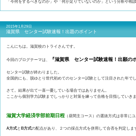
「今何をするべきなのか」や「何が足りていないのか」という分析や相
2015年1月29日
滋賀県 センター試験速報！出題のポイント
こんにちは。滋賀校のトライさんです。
『滋賀県 センター試験速報！出願の
今回のブログテーマは、
センター試験が終わりました。
全国的にも、脱ゆとり世代初めてのセンター試験として注目された年で
さて。結果が出て一喜一憂している場合ではありません。
ここから個別学力試験までしっかりと対策を練って合格を目指していき
滋賀大学経済学部前期日程
（昼間主コース）の選抜方式は非常にユ
A方式
と
B方式
の配点があり、２つの採点方式を併用して合否を判定しま