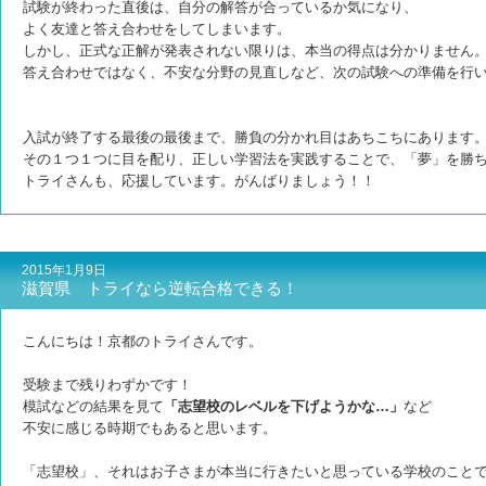
試験が終わった直後は、自分の解答が合っているか気になり、
よく友達と答え合わせをしてしまいます。
しかし、正式な正解が発表されない限りは、本当の得点は分かりません
答え合わせではなく、不安な分野の見直しなど、次の試験への準備を行
入試が終了する最後の最後まで、勝負の分かれ目はあちこちにあります
その１つ１つに目を配り、正しい学習法を実践することで、「夢」を勝
トライさんも、応援しています。がんばりましょう！！
2015年1月9日
滋賀県 トライなら逆転合格できる！
こんにちは！京都のトライさんです。
受験まで残りわずかです！
模試などの結果を見て
「志望校のレベルを下げようかな…」
など
不安に感じる時期でもあると思います。
「志望校」、それはお子さまが本当に行きたいと思っている学校のこと