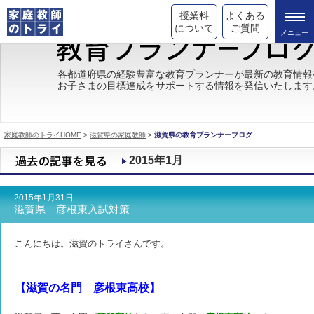
授業料
よくある
について
ご質問
トライの教育理念
各都道府県の経験豊富な教育プランナーが最新の教育情報
お子さまの目標達成をサポートする情報を発信いたします
成績が上がる理由
コース情報
家庭教師のトライHOME
>
滋賀県の家庭教師
>
滋賀県の教育プランナーブログ
都道府県別情報
2015年1月
合格体験談
2015年1月31日
キャンペーン情報
滋賀県 彦根東入試対策
受験情報
こんにちは。滋賀のトライさんです。
【滋賀の名門 彦根東高校】