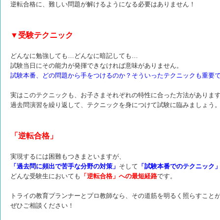
逆転合格に、難しい問題が解けるようになる必要はありません！
▼受験テクニック
どんなに勉強しても…どんなに暗記しても…
試験当日にその能力が発揮できなければ意味がありません。
試験本番、どの問題から手をつけるのか？そういったテクニックも重要
実はこのテクニックも、お子さまそれぞれの特性に合った方法がありま
過去問演習を繰り返して、テクニックを身につけて試験に臨みましょう
「逆転合格」
実現するには困難もつきまといますが、
「過去問に頻出で苦手な分野の対策」
そして
「試験本番でのテクニック
どんな受験生においても
「逆転合格」への最短経路
です。
トライの教育プランナーとプロ教師なら、その道筋を明るく照らすこと
ぜひご相談ください！