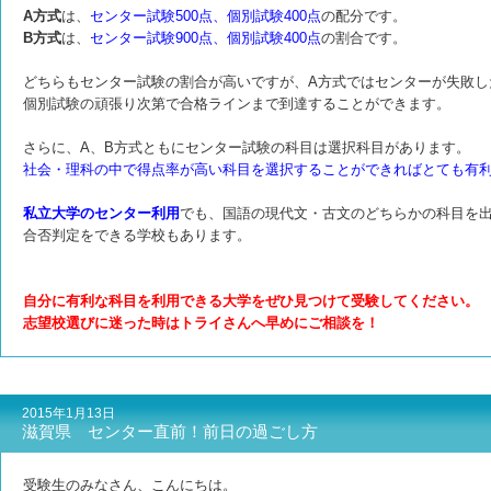
A方式
は、
センター試験500点、個別試験400点
の配分です。
B方式
は、
センター試験900点、個別試験400点
の割合です。
どちらもセンター試験の割合が高いですが、A方式ではセンターが失敗し
個別試験の頑張り次第で合格ラインまで到達することができます。
さらに、A、B方式ともにセンター試験の科目は選択科目があります。
社会・理科の中で得点率が高い科目を選択することができればとても有
私立大学のセンター利用
でも、国語の現代文・古文のどちらかの科目を
合否判定をできる学校もあります。
自分に有利な科目を利用できる大学をぜひ見つけて受験してください。
志望校選びに迷った時はトライさんへ早めにご相談を！
2015年1月13日
滋賀県 センター直前！前日の過ごし方
受験生のみなさん、こんにちは。