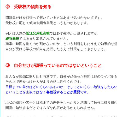
② 受験校の傾向を知る
問題集だけを頑張って解いている方はあまり気づかない点です。
受験校に応じて傾向や頻出単元というものがあります。
例えば人気の
近江兄弟社高校
では必ず確率が出題されますが、
綾羽高校
ではあまり出題されていません。
確率に時間を割くのか割かないのか…という判断をしたうえで効果的な
自分が受ける学校の傾向を把握したうえで対策をしてきましょう。
③ 自分だけが頑張っているのではないということ
みんなが勉強に取り組む時期です。自分が頑張った時間は他のライバル
その上で差をつけた人がより合格に近付くのです。
目標までの差分はどのくらいあるのか、そしてどのくらい勉強をしたら
ということを主観ではなく
客観視することが重要
です。
現状の成績や苦手と目標までの差分をしっかりと意識して勉強に取り組
闇雲に勉強するだけではムダな内容があるかもしれません。