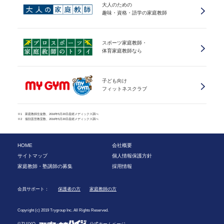
大人のための
趣味・資格・語学の家庭教師
スポーツ家庭教師・
体育家庭教師なら
子ども向け
フィットネスクラブ
※1 家庭教師生徒数、2016年5月20日産經メディックス調べ
※2 個別直営教室数、2016年5月20日産經メディックス調べ
HOME
会社概要
サイトマップ
個人情報保護方針
家庭教師・塾講師の募集
採用情報
会員サポート：
保護者の方
家庭教師の方
Copyright (c) 2019 Trygroup Inc. All Rights Reserved.
©ZUIYO
公式ホームページ