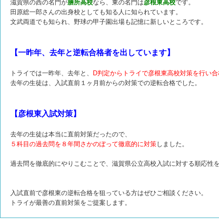
滋賀県の西の名門が
膳所高校
なら、東の名門は
彦根東高校
です。
田原総一郎さんの出身校としても知る人に知られています。
文武両道でも知られ、野球の甲子園出場も記憶に新しいところです。
【一昨年、去年と逆転合格者を出しています】
トライでは一昨年、去年と、
D判定からトライで彦根東高校対策を行い合
去年の生徒は、入試直前１ヶ月前からの対策での逆転合格でした。
【彦根東入試対策】
去年の生徒は本当に直前対策だったので、
５科目の過去問を８年間さかのぼって徹底的に対策
しました。
過去問を徹底的にやりこむことで、滋賀県公立高校入試に対する順応性
入試直前で彦根東の逆転合格を狙っている方はぜひご相談ください。
トライが最善の直前対策をご提案します。