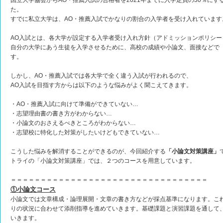
国立大学協会からAO・推薦入試の合格者を2021年までに入学定員の30％に
た。
すでに私立大学は、AO・推薦入試でかなりの割合の入学者を受け入れています
AO入試とは、各大学が設定する入学者受け入れ方針（アドミッションポリシ
自分の大学にあう生徒を入学させるために、高校の成績や小論文、面接などで
す。
しかし、AO・推薦入試では各大学で全く違う入試が行われるので、
AO入試を目指す方からは以下のような悩みがよく聞こえてきます。
・AO・推薦入試に向けて準備ができていない…
・志望理由書の書き方がわからない…
・小論文のおさえるべきところがわからない…
・志望校に特化した対策がしたいけどもできていない…
こうした悩みを解消することができるのが、今回紹介する
「小論文対策講座」
トライの「小論文対策講座」では、２つのコースを用意しています。
＝＝＝＝＝＝＝＝＝＝＝＝＝＝＝＝＝＝＝＝＝＝＝＝＝＝＝＝＝＝＝＝＝
①小論文コース
小論文では文章構成・論理展開・文章の書き方などが採点基準になります。こ
りの状況に合わせて添削指導を進めていきます。基礎課題と演習課題を通して
いきます。