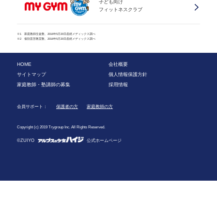
子ども向け
フィットネスクラブ
※1 家庭教師生徒数、2016年5月20日産經メディックス調べ
※2 個別直営教室数、2016年5月20日産經メディックス調べ
HOME
会社概要
サイトマップ
個人情報保護方針
家庭教師・塾講師の募集
採用情報
会員サポート：
保護者の方
家庭教師の方
Copyright (c) 2019 Trygroup Inc. All Rights Reserved.
©ZUIYO
公式ホームページ