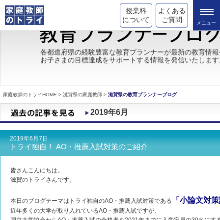
授業料
よくある
について
ご質問
トライの教育理念
各都道府県の経験豊富な教育プランナーが最新の教育情報
お子さまの目標達成をサポートする情報を発信いたします
成績が上がる理由
コース情報
家庭教師のトライHOME
>
滋賀県の家庭教師
>
滋賀県の教育プランナーブログ
都道府県別情報
2019年6月
合格体験談
2019年6月7日
キャンペーン情報
トライ独自！ AO・推薦入試対策のご紹介
受験情報
皆さんこんにちは。
滋賀のトライさんです。
「小論文対策
本日のブログテーマはトライ独自のAO・推薦入試対策である
近年多くの大学が取り入れているAO・推薦入試ですが、