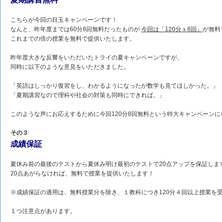
こちらが今回の目玉キャンペーンです！
なんと、昨年度までは60分8回無料だったものが
今回は「120分ｘ8回」
が無料
これまでの倍の授業を無料で提供いたします。
昨年度大きな反響をいただいたトライの夏キャンペーンですが、
同時に以下のような意見をいただきました。
「英語はしっかり復習をし、わかるようになったが数学も見てほしかった。」
「夏期講習なので理科や社会の対策も同時にできれば。」
このような声にお応えするために今回120分8回無料という特大キャンペーン
その３
成績保証
夏休み前の最後のテストから夏休み明け最初のテストで20点アップを保証しま
20点あがらなければ、無料で授業を提供いたします！
※成績保証の適用は、無料授業分を除き、１教科につき120分４回以上授業を
１つ注意点があります。