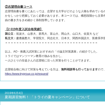
②志望理由書コース
志望理由書を書くにあたっては、志望する大学がどのような人物を求めている
かをしっかり把握しておく必要があります。本コースでは、構想段階から文章
由の書き方をきめ細かく添削指導していきます。
【2 019年度入試合格実績】
国公立
：筑波大、山形大、群馬大、富山大、岡山大、山口大、佐賀大 など
私立大：
慶應義塾大、学習院大、同志社大、日本大、関西外国語大、医療系学部
＝＝＝＝＝＝＝＝＝＝＝＝＝＝＝＝＝＝＝＝＝＝＝＝＝＝＝＝＝＝＝＝＝
以上、AO・推薦入試対策におすすめの「小論文対策講座」の紹介でした。
トライではマンツーマン教育の強みを生かし、
一人ひとりの生徒さんの志望校に沿った対策を行うことができます。
志望校合格に向けて対策を考えている方は、
無料相談等も行っております
ので
https://www.trygroup.co.jp/request/
2019年6月4日
夏期講習無料！ 「トライの夏キャンペーン」について