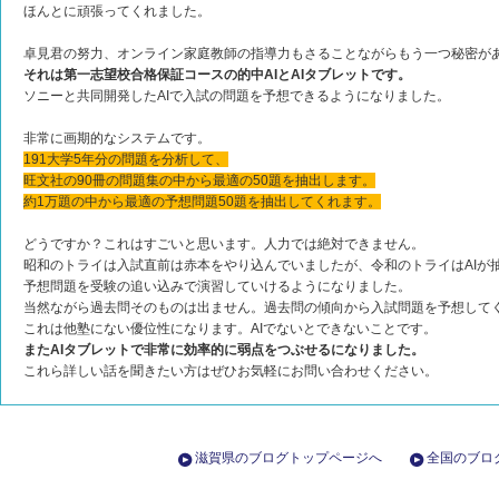
ほんとに頑張ってくれました。
卓見君の努力、オンライン家庭教師の指導力もさることながらもう一つ秘密が
それは第一志望校合格保証コースの的中AIとAIタブレットです。
ソニーと共同開発したAIで入試の問題を予想できるようになりました。
非常に画期的なシステムです。
191大学5年分の問題を分析して、
旺文社の90冊の問題集の中から最適の50題を抽出します。
約1万題の中から最適の予想問題50題を抽出してくれます。
どうですか？これはすごいと思います。人力では絶対できません。
昭和のトライは入試直前は赤本をやり込んでいましたが、令和のトライはAIが
予想問題を受験の追い込みで演習していけるようになりました。
当然ながら過去問そのものは出ません。過去問の傾向から入試問題を予想して
これは他塾にない優位性になります。AIでないとできないことです。
またAIタブレットで非常に効率的に弱点をつぶせるになりました。
これら詳しい話を聞きたい方はぜひお気軽にお問い合わせください。
滋賀県のブログトップページへ
全国のブロ