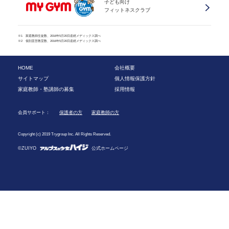
子ども向け
フィットネスクラブ
※1 家庭教師生徒数、2016年5月20日産經メディックス調べ
※2 個別直営教室数、2016年5月20日産經メディックス調べ
HOME
会社概要
サイトマップ
個人情報保護方針
家庭教師・塾講師の募集
採用情報
会員サポート：
保護者の方
家庭教師の方
Copyright (c) 2019 Trygroup Inc. All Rights Reserved.
©ZUIYO
公式ホームページ