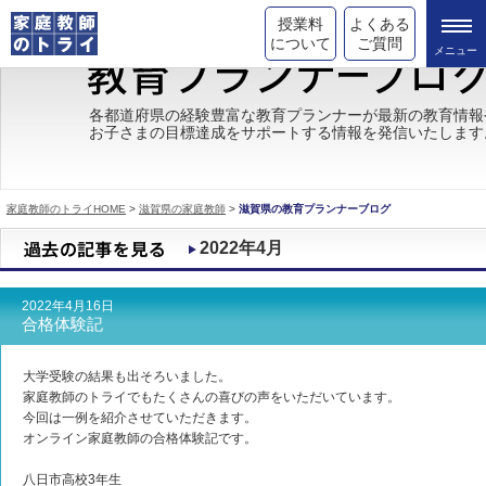
授業料
よくある
について
ご質問
トライの教育理念
各都道府県の経験豊富な教育プランナーが最新の教育情報
お子さまの目標達成をサポートする情報を発信いたします
成績が上がる理由
コース情報
家庭教師のトライHOME
>
滋賀県の家庭教師
>
滋賀県の教育プランナーブログ
都道府県別情報
2022年4月
合格体験談
2022年4月16日
キャンペーン情報
合格体験記
受験情報
大学受験の結果も出そろいました。
家庭教師のトライでもたくさんの喜びの声をいただいています。
今回は一例を紹介させていただきます。
オンライン家庭教師の合格体験記です。
八日市高校3年生